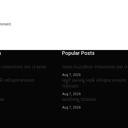
omment.
s
Popular Posts
କ ବାସଭବନରେ ନାଗ ଓ ଢମଣା
ଆଇନ ମନ୍ତ୍ରୀଙ୍କ ବାସଭବନରେ ନାଗ ଓ
Aug 7, 2026
ୋକି ମନିପ୍ରସ ଛଡାଇବା
ସ୍କୁଟି ଚାଳକକୁ ରୋକି ମନିପ୍ରସ ଛଡାଇବା
ଅଭିଯୋଗ
Aug 7, 2026
ରଣ
ନାବାଳିକାକୁ ଅପହରଣ
Aug 7, 2026