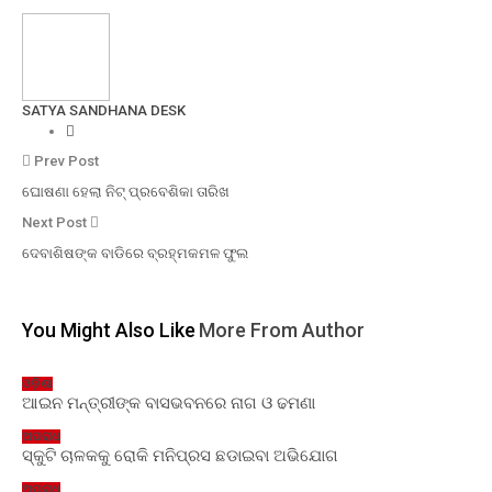
SATYA SANDHANA DESK
Prev Post
ଘୋଷଣା ହେଲା ନିଟ୍ ପ୍ରବେଶିକା ତାରିଖ
Next Post
ଦେବାଶିଷଙ୍କ ବାଡିରେ ବ୍ରହ୍ମକମଳ ଫୁଲ
You Might Also Like
More From Author
ଓଡ଼ିଶା
ଆଇନ ମନ୍ତ୍ରୀଙ୍କ ବାସଭବନରେ ନାଗ ଓ ଢମଣା
ଅପରାଧ
ସ୍କୁଟି ଚାଳକକୁ ରୋକି ମନିପ୍ରସ ଛଡାଇବା ଅଭିଯୋଗ
ଅପରାଧ