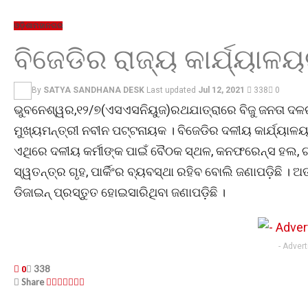
ଓଡ଼ିଶା
ମହାନଗର
ବିଜେଡିର ରାଜ୍ୟ କାର୍ଯ୍ୟାଳ
By
SATYA SANDHANA DESK
Last updated
Jul 12, 2021
338
0
ଭୁବନେଶ୍ୱର,୧୨/୭(ଏସଏସନିୟୁଜ)ରଥଯାତ୍ରାରେ ବିଜୁ ଜନତା ଦଳର ରା
ମୁଖ୍ୟମନ୍ତ୍ରୀ ନବୀନ ପଟ୍ଟନାୟକ । ବିଜେଡିର ଦଳୀୟ କାର୍ଯ୍ୟାଳୟ ପଛ
ଏଥିରେ ଦଳୀୟ କର୍ମୀଙ୍କ ପାଇଁ ବୈଠକ ସ୍ଥଳ, କନଫରେନ୍ସ ହଲ, ଗଣ
ସ୍ୱତନ୍ତ୍ର ଗୃହ, ପାର୍କିଂର ବ୍ୟବସ୍ଥା ରହିବ ବୋଲି ଜଣାପଡ଼ିଛି । ଅତ୍
ଡିଜାଇନ୍ ପ୍ରସ୍ତୁତ ହୋଇସାରିଥିବା ଜଣାପଡ଼ିଛି ।
- Adver
338
0
Share