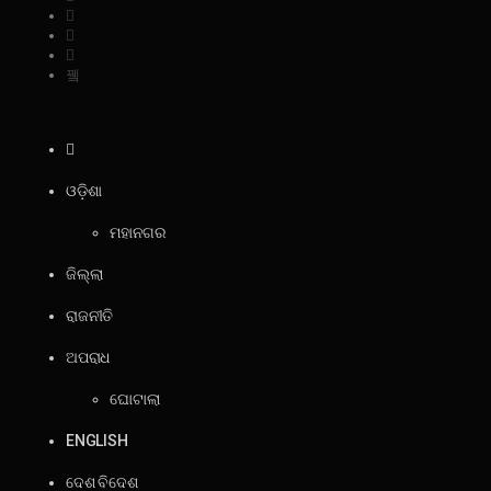
ଓଡ଼ିଶା
ମହାନଗର
ଜିଲ୍ଲା
ରାଜନୀତି
ଅପରାଧ
ଘୋଟାଲା
ENGLISH
ଦେଶ ବିଦେଶ