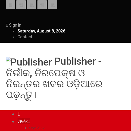
Sign In
Saturday, August 8, 2026
Contact
Publisher -
ନିର୍ଭୀକ, ନିରପେକ୍ଷ ଓ
ନିରନ୍ତର ଖବର ଓଡ଼ିଆରେ
ପଢ଼ନ୍ତୁ।
ଓଡ଼ିଶା
ମହାନଗର