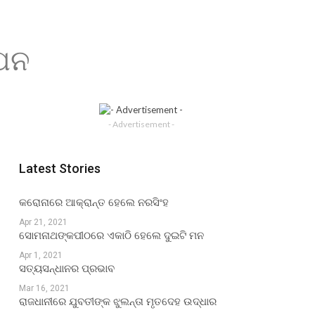
ାପନ
- Advertisement -
Latest Stories
କରୋନାରେ ଆକ୍ରାନ୍ତ ହେଲେ ନରସିଂହ
Apr 21, 2021
ସୋମନାଥଙ୍କପୀଠରେ ଏକାଠି ହେଲେ ଦୁଇଟି ମନ
Apr 1, 2021
ସତ୍ୟସନ୍ଧାନର ପ୍ରଭାବ
Mar 16, 2021
ରାଜଧାନୀରେ ଯୁବତୀଙ୍କ ଝୁଲନ୍ତା ମୃତଦେହ ଉଦ୍ଧାର