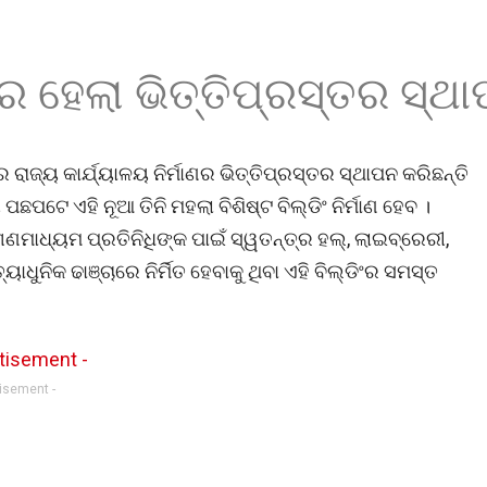
ୟର ହେଲା ଭିତ୍ତିପ୍ରସ୍ତର ସ୍ଥ
ଜ୍ୟ କାର୍ଯ୍ୟାଳୟ ନିର୍ମାଣର ଭିତ୍ତିପ୍ରସ୍ତର ସ୍ଥାପନ କରିଛନ୍ତି
ପଟେ ଏହି ନୂଆ ତିନି ମହଲା ବିଶିଷ୍ଟ ବିଲ୍ଡିଂ ନିର୍ମାଣ ହେବ ।
ମାଧ୍ୟମ ପ୍ରତିନିଧିଙ୍କ ପାଇଁ ସ୍ୱତନ୍ତ୍ର ହଲ୍, ଲାଇବ୍ରେରୀ,
ୟାଧୁନିକ ଢାଞ୍ଚାରେ ନିର୍ମିତ ହେବାକୁ ଥିବା ଏହି ବିଲ୍ଡିଂର ସମସ୍ତ
tisement -