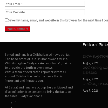
Save my name, email, and website in this browser for the next time I c
Editors' Pick
SatyaSandhana is a Odisha based news portal.
ଆଇନ ମନ୍ତ୍ରୀଙ୍
The head office of is in Bhubaneswar, Odisha.
With its tagline, “Satyara Anusandhana” ,it aims
Aug 7, 2026
ସ୍କୁଟି ଚାଳକକୁ ର
to provide the truth in every news.
With a team of dedicated reporters from all
ଅଭିଯୋଗ
around Odisha. It unveils the news that is
Aug 7, 2026
important and impacts you.
ନାବାଳିକାକୁ ଅପହ
At SatyaSandhana, we put up truly unbiased and
Aug 7, 2026
discrimination free content to bring the facts to
the table. –SatyaSandhana