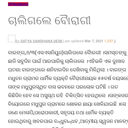
ଓଡ଼ିଶା
ମହାନଗର
ଚାଲିଗଲେ ବୈାରାଗୀ
By
SATYA SANDHANA DESK
Last updated
Mar 7, 2021
1,237
0
ବାରଙ୍ଗ,୬/୩(ଏସଏସନିୟୁଜ)ଚାଲିଗଲେ ବୈାରଗୀ ।ସମସ୍ତଙ୍କୁ
ଛାଡି ସବୁଦିନ ପାଇଁ ଆରପାରିକୁ ଚାଲିଗଲେ ।ଏହିଭଳି ଏକ ଦୁଃଖଦ
ଘଟଣା ବାରଙ୍ଗରେ ଶନିବାରଦିନ ଦେଖିବାକୁ ମିଳିଥିଲା । ବାରଙ୍ଗ
ମଧୁବନ ଗ୍ରାମର ଧାର୍ମିିକ ବ୍ୟକ୍ତି ବୈରାଗୀନାୟକ ୫୫ବର୍ଷ ବୟସର
ତାଙ୍କ ମଧୁପୁରସ୍ଥିତ ବାସ ଭବନରେ ପରଲୋକ ଘଟିଛି । ଗତ
କିଛିଦିନ ହେବ ସେ ଅସୁସ୍ଥ ରହି ଚିକିତ୍ସିତ ହେଉଥିଲେ ।ତାଙ୍କଜ
ବିୟୋଗରେ ମଧୁପୁର ଗ୍ରାମରେ ଶୋକର ଛାୟା ଖେଳିଯାଇଛି ।ସେ
ଜଣେ ମେଳାପି,ପରୋପକାରୀ, ସହୃଦୟ ତଥା ଧାର୍ମିକ ବ୍ୟକ୍ତି
ହୋଇଥିବାରୁ ଖବରପାଇ ବନ୍ଧୁବାନ୍ଧବ ,ଆତ୍ମୀୟ ସ୍ୱଜନ ମାନଙ