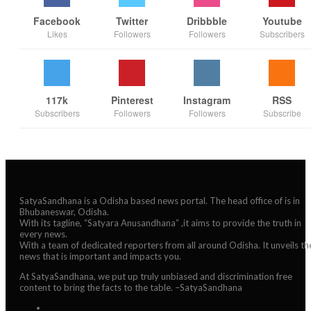
Facebook
Twitter
Dribbble
Youtube
Likes
Followers
Followers
Subscribers
117k
Pinterest
Instagram
RSS
Subscribers
Followers
Followers
Subscribe
SatyaSandhana is a Odisha based news portal. The head office of is in
Bhubaneswar, Odisha.
With its tagline, “Satyara Anusandhana” ,it aims to provide the truth in
every news.
With a team of dedicated reporters from all around Odisha. It unveils th
news that is important and impacts you.
At SatyaSandhana, we put up truly unbiased and discrimination free
content to bring the facts to the table. –SatyaSandhana