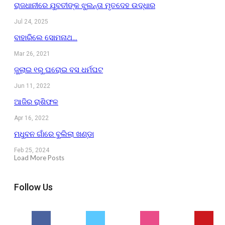
ରାଜଧାନୀରେ ଯୁବତୀଙ୍କ ଝୁଲନ୍ତା ମୃତଦେହ ଉଦ୍ଧାର
Jul 24, 2025
ବାହାରିଲେ ସୋମନାଥ…
Mar 26, 2021
ଜୁଲାଇ ୧ରୁ ଘରୋଇ ବସ ଧର୍ମଘଟ
Jun 11, 2022
ଆଜିର ରାଶିଫଳ
Apr 16, 2022
ମଧୁବନ ଗାଁରେ ବୁଲିଲା ଖଣ୍ଡା
Feb 25, 2024
Load More Posts
Follow Us