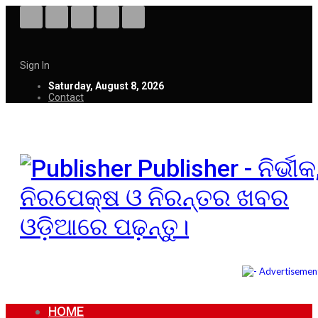
Sign In
Saturday, August 8, 2026
Contact
Publisher - ନିର୍ଭୀକ
ନିରପେକ୍ଷ ଓ ନିରନ୍ତର ଖବର
ଓଡ଼ିଆରେ ପଢ଼ନ୍ତୁ।
HOME