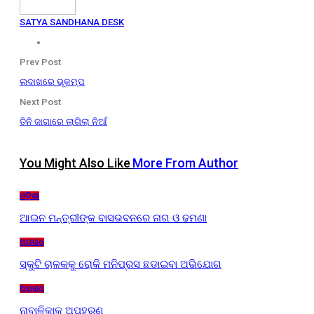
SATYA SANDHANA DESK
Prev Post
ଲଦାଖରେ ଭୂକମ୍ପ
Next Post
ତିନି ଜାଗାରେ ଲାଗିଲା ନିଆଁ
You Might Also Like
More From Author
ଓଡ଼ିଶା
ଆଇନ ମନ୍ତ୍ରୀଙ୍କ ବାସଭବନରେ ନାଗ ଓ ଢମଣା
ଅପରାଧ
ସ୍କୁଟି ଚାଳକକୁ ରୋକି ମନିପ୍ରସ ଛଡାଇବା ଅଭିଯୋଗ
ଅପରାଧ
ନାବାଳିକାକୁ ଅପହରଣ