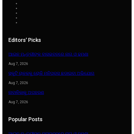
Editors' Picks
ଆଇନ ମନ୍ତ୍ରୀଙ୍କ ବାସଭବନରେ ନାଗ ଓ ଢମଣା
Aug 7, 2026
ସ୍କୁଟି ଚାଳକକୁ ରୋକି ମନିପ୍ରସ ଛଡାଇବା ଅଭିଯୋଗ
Aug 7, 2026
ନାବାଳିକାକୁ ଅପହରଣ
Aug 7, 2026
Popular Posts
ଆଇନ ମନ୍ତ୍ରୀଙ୍କ ବାସଭବନରେ ନାଗ ଓ ଢମଣା