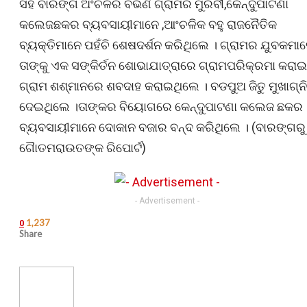
ସହ ବାରଙ୍ଗ ଅଂଚଳର ବିଭିର୍ଣ ଗ୍ରାମର ମୁରବୀ,କେନ୍ଦୁପାଟଣା
କଲେଜଛକର ବ୍ୟବସାୟୀମାନେ ,ଆଂଚଳିକ ବହୁ ରାଜନୈତିକ
ବ୍ୟକ୍ତିମାନେ ପହଁଚି ଶେଷଦର୍ଶନ କରିଥିଲେ । ଗ୍ରାମର ଯୁବକମା
ତାଙ୍କୁ ଏକ ସଙ୍କିର୍ତନ ଶୋଭାଯାତ୍ରାରେ ଗ୍ରାମପରିକ୍ରମା କରାଇ
ଗ୍ରାମ ଶଶ୍ମାନରେ ଶବଦାହ କରାଇଥିଲେ । ବଡପୁଅ ଜିତୁ ମୁଖାଗ୍ନି
ଦେଇଥିଲେ ।ତାଙ୍କର ବିୟୋଗରେ କେନ୍ଦୁପାଟଣା କଲେଜ ଛକର
ବ୍ୟବସାୟୀମାନେ ଦୋକାନ ବଜାର ବନ୍ଦ କରିଥିଲେ । (ବାରଙ୍ଗରୁ
ଗୈାତମରାଉତଙ୍କ ରିପୋର୍ଟ)
- Advertisement -
1,237
0
Share