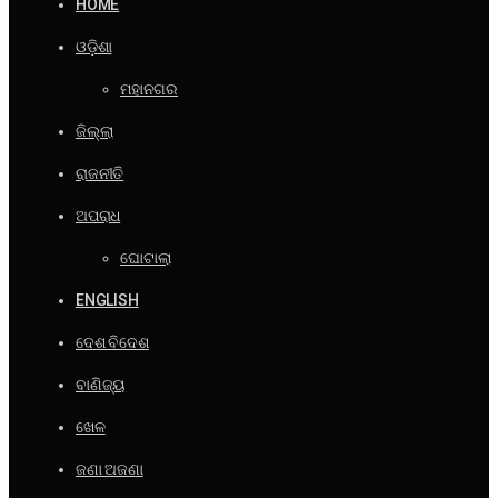
HOME
ଓଡ଼ିଶା
ମହାନଗର
ଜିଲ୍ଲା
ରାଜନୀତି
ଅପରାଧ
ଘୋଟାଲା
ENGLISH
ଦେଶ ବିଦେଶ
ବାଣିଜ୍ୟ
ଖେଳ
ଜଣା ଅଜଣା