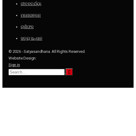
ଜୀବନଚର୍ଯ୍ୟା
ମନୋରଞ୍ଜନ
ରାଶିଫଳ
ସତ୍ୟ ସନ୍ଧାନ
© 2026 - Satyasandhana. All Rights Reserved.
Website Design:
Sign in