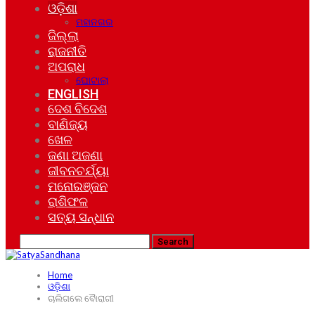
ଓଡ଼ିଶା
ମହାନଗର
ଜିଲ୍ଲା
ରାଜନୀତି
ଅପରାଧ
ଘୋଟାଲା
ENGLISH
ଦେଶ ବିଦେଶ
ବାଣିଜ୍ୟ
ଖେଳ
ଜଣା ଅଜଣା
ଜୀବନଚର୍ଯ୍ୟା
ମନୋରଞ୍ଜନ
ରାଶିଫଳ
ସତ୍ୟ ସନ୍ଧାନ
Home
ଓଡ଼ିଶା
ଚାଲିଗଲେ ବୈାରାଗୀ