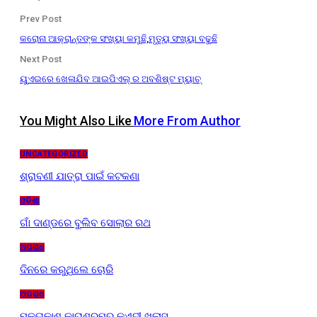
Prev Post
କରୋନା ଆକ୍ରାନ୍ତଙ୍କ ସଂଖ୍ୟା କମୁଛି,ମୃତ୍ୟୁ ସଂଖ୍ୟା ବଢୁଛି
Next Post
ୟୁଏଇରେ ଖେଳାଯିବ ଆଇପିଏଲ୍ ର ଅବଶିଷ୍ଟ ମ୍ୟାଚ୍‌
You Might Also Like
More From Author
UNCATEGORIZED
ଶ୍ରାବଣୀ ଯାତ୍ରା ପାଇଁ କଟକଣା
ଓଡ଼ିଶା
ଗାଁ ଦାଣ୍ଡରେ ବୁଲିବ ସୋଲାର ରଥ
ଅପରାଧ
ଦିନରେ କରୁଥିଲେ ଚୋରି
ଅପରାଧ
ମୁକ୍ତାକାଶ କାରାଶ୍ରମରୁ କଏଦୀ ଖଲାସ