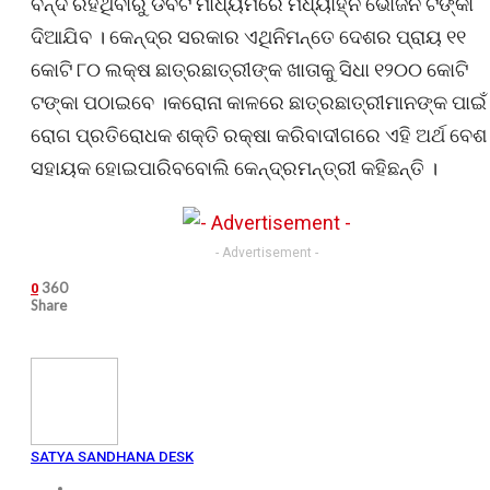
ବନ୍ଦ ରହିଥିବାରୁ ଡିବିଟି ମାଧ୍ୟମରେ ମଧ୍ୟାହ୍ନ ଭୋଜନ ଟଙ୍କା
ଦିଆଯିବ । କେନ୍ଦ୍ର ସରକାର ଏଥିନିମନ୍ତେ ଦେଶର ପ୍ରାୟ ୧୧
କୋଟି ୮୦ ଲକ୍ଷ ଛାତ୍ରଛାତ୍ରୀଙ୍କ ଖାତାକୁ ସିଧା ୧୨୦୦ କୋଟି
ଟଙ୍କା ପଠାଇବେ ।କରୋନା କାଳରେ ଛାତ୍ରଛାତ୍ରୀମାନଙ୍କ ପାଇଁ
ରୋଗ ପ୍ରତିରୋଧକ ଶକ୍ତି ରକ୍ଷା କରିବାଦୀଗରେ ଏହି ଅର୍ଥ ବେଶ
ସହାୟକ ହୋଇପାରିବବୋଲି କେନ୍ଦ୍ରମନ୍ତ୍ରୀ କହିଛନ୍ତି ।
- Advertisement -
360
0
Share
SATYA SANDHANA DESK