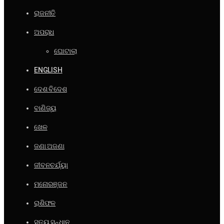
ରାଜନୀତି
ଅପରାଧ
ଘୋଟାଲା
ENGLISH
ଦେଶ ବିଦେଶ
ବାଣିଜ୍ୟ
ଖେଳ
ଜଣା ଅଜଣା
ଜୀବନଚର୍ଯ୍ୟା
ମନୋରଞ୍ଜନ
ରାଶିଫଳ
ସତ୍ୟ ସନ୍ଧାନ