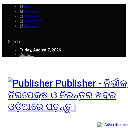
Likes
Followers
Followers
Subscribers
Followers
Sign In
Friday, August 7, 2026
Contact
Publisher - ନିର୍ଭୀକ
ନିରପେକ୍ଷ ଓ ନିରନ୍ତର ଖବର
ଓଡ଼ିଆରେ ପଢ଼ନ୍ତୁ।