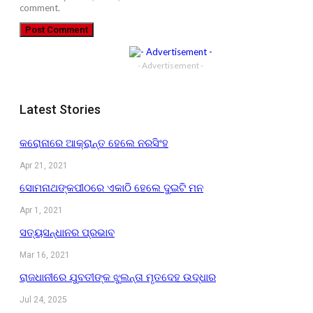
comment.
- Advertisement -
Latest Stories
କରୋନାରେ ଆକ୍ରାନ୍ତ ହେଲେ ନରସିଂହ
Apr 21, 2021
ସୋମନାଥଙ୍କପୀଠରେ ଏକାଠି ହେଲେ ଦୁଇଟି ମନ
Apr 1, 2021
ସତ୍ୟସନ୍ଧାନର ପ୍ରଭାବ
Mar 16, 2021
ରାଜଧାନୀରେ ଯୁବତୀଙ୍କ ଝୁଲନ୍ତା ମୃତଦେହ ଉଦ୍ଧାର
Jul 24, 2025