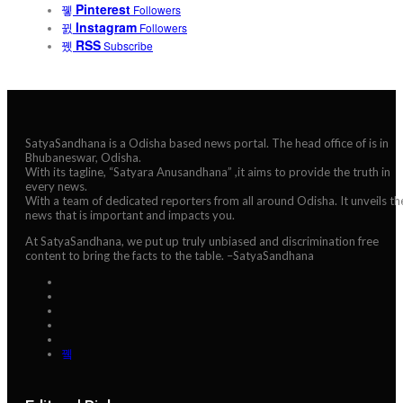
Pinterest
Followers
Instagram
Followers
RSS
Subscribe
SatyaSandhana is a Odisha based news portal. The head office of is in
Bhubaneswar, Odisha.
With its tagline, “Satyara Anusandhana” ,it aims to provide the truth in
every news.
With a team of dedicated reporters from all around Odisha. It unveils th
news that is important and impacts you.
At SatyaSandhana, we put up truly unbiased and discrimination free
content to bring the facts to the table. –SatyaSandhana