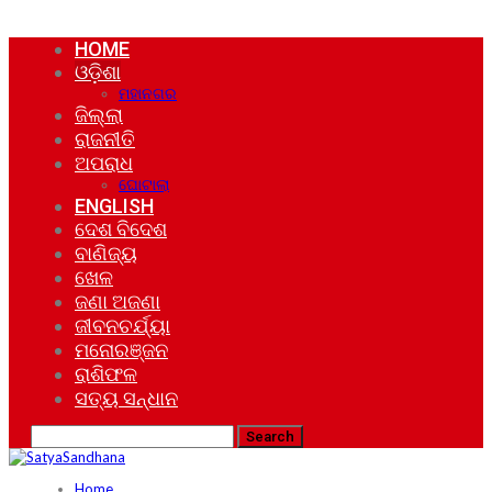
HOME
ଓଡ଼ିଶା
ମହାନଗର
ଜିଲ୍ଲା
ରାଜନୀତି
ଅପରାଧ
ଘୋଟାଲା
ENGLISH
ଦେଶ ବିଦେଶ
ବାଣିଜ୍ୟ
ଖେଳ
ଜଣା ଅଜଣା
ଜୀବନଚର୍ଯ୍ୟା
ମନୋରଞ୍ଜନ
ରାଶିଫଳ
ସତ୍ୟ ସନ୍ଧାନ
Home