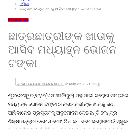
ଓଡ଼ିଶା
ଛାତ୍ରଛାତ୍ରୀଙ୍କ ଖାତାକୁ ଆସିବ ମଧ୍ୟାହ୍ନ ଭୋଜନ ଟଙ୍କା
ଓଡ଼ିଶା
ମହାନଗର
ଛାତ୍ରଛାତ୍ରୀଙ୍କ ଖାତାକୁ
ଆସିବ ମଧ୍ୟାହ୍ନ ଭୋଜନ
ଟଙ୍କା
By
SATYA SANDHANA DESK
On
May 29, 2021
360
0
ଈୁବନେଶ୍ୱର,୨୯/୫(ଏସଏସନିୟୁଜ) ମହାମାରୀ କରୋନା ସମୟରେ
ମଧ୍ୟାହ୍ନ ଭୋଜନ ଟଙ୍କା ଛାତ୍ରଛାତ୍ରୀଙ୍କ ଖାତାକୁ ସିଧା
ଆସିବାନେଇ ପ୍ରସ୍ତାବକୁ ଅନୁମୋଦନ ଦେଇଛନ୍ତି କେନ୍ଦ୍ର
ଶିକ୍ଷାମନ୍ତ୍ରୀ ରମେଶ ପୋଖରିଆଲ ।ଏବେ କରୋନାପାଇଁ ସ୍କୁଲ