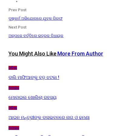
Prev Post
ଦୁଷ୍କର୍ମ ଅଭିଯୋଗରେ ଯୁବକ ଗିରଫ
Next Post
ଅଳ୍ପକେ ବର୍ତ୍ତିଲେ ଭଦ୍ରକ ବିଧାୟକ
You Might Also Like
More From Author
ଓଡ଼ିଶା
ବାଲି ମାଫିଆଙ୍କୁ ବଡ଼ ଝଟକା !
ଅପରାଧ
ମୋବାଇଲ ଖୋଲିଲା ରହସ୍ୟ
ଓଡ଼ିଶା
ଆଇନ ମନ୍ତ୍ରୀଙ୍କ ବାସଭବନରେ ନାଗ ଓ ଢମଣା
ଅପରାଧ