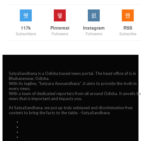
117k
Pinterest
Instagram
RSS
Subscribers
Followers
Followers
Subscribe
SatyaSandhana is a Odisha based news portal. The head office of is in
Bhubaneswar, Odisha.
With its tagline, “Satyara Anusandhana” ,it aims to provide the truth in
every news.
With a team of dedicated reporters from all around Odisha. It unveils th
news that is important and impacts you.
At SatyaSandhana, we put up truly unbiased and discrimination free
content to bring the facts to the table. –SatyaSandhana