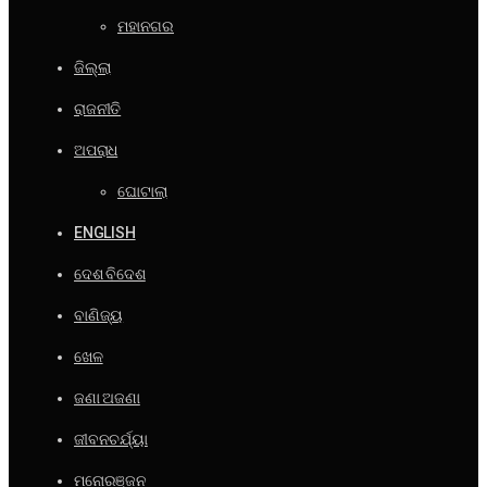
ମହାନଗର
ଜିଲ୍ଲା
ରାଜନୀତି
ଅପରାଧ
ଘୋଟାଲା
ENGLISH
ଦେଶ ବିଦେଶ
ବାଣିଜ୍ୟ
ଖେଳ
ଜଣା ଅଜଣା
ଜୀବନଚର୍ଯ୍ୟା
ମନୋରଞ୍ଜନ