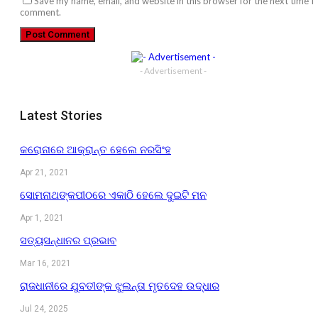
Save my name, email, and website in this browser for the next time I
comment.
- Advertisement -
Latest Stories
କରୋନାରେ ଆକ୍ରାନ୍ତ ହେଲେ ନରସିଂହ
Apr 21, 2021
ସୋମନାଥଙ୍କପୀଠରେ ଏକାଠି ହେଲେ ଦୁଇଟି ମନ
Apr 1, 2021
ସତ୍ୟସନ୍ଧାନର ପ୍ରଭାବ
Mar 16, 2021
ରାଜଧାନୀରେ ଯୁବତୀଙ୍କ ଝୁଲନ୍ତା ମୃତଦେହ ଉଦ୍ଧାର
Jul 24, 2025