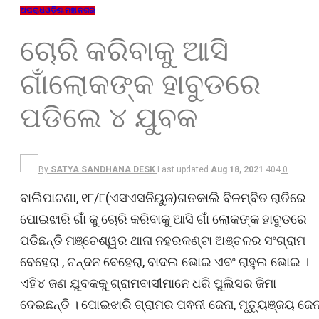
ଅପରାଧ
ଓଡ଼ିଶା
ମହାନଗର
ଚୋରି କରିବାକୁ ଆସି
ଗାଁଲୋକଙ୍କ ହାବୁଡରେ
ପଡିଲେ ୪ ଯୁବକ
By
SATYA SANDHANA DESK
Last updated
Aug 18, 2021
404
0
ବାଲିପାଟଣା, ୧୮/୮(ଏସଏସନିୟୁଜ)ଗତକାଲି ବିଳମ୍ବିତ ରାତିରେ
ପୋଇଝାରି ଗାଁ କୁ ଚୋରି କରିବାକୁ ଆସି ଗାଁ ଲୋକଙ୍କ ହାବୁଡରେ
ପଡିଛନ୍ତି ମଞ୍ଚେଶ୍ୱର ଥାନା ନହରକଣ୍ଟା ଅଞ୍ଚଳର ସଂଗ୍ରାମ
ବେହେରା , ଚନ୍ଦନ ବେହେରା, ବାଦଲ ଭୋଇ ଏବଂ ରାହୁଲ ଭୋଇ ।
ଏହି୪ ଜଣ ଯୁବକକୁ ଗ୍ରାମବାସୀମାନେ ଧରି ପୁଲିସର ଜିମା
ଦେଇଛନ୍ତି । ପୋଇଝାରି ଗ୍ରାମର ପଵନୀ ଜେନା, ମୃତ୍ୟୁଞ୍ଜୟ ଜେନ