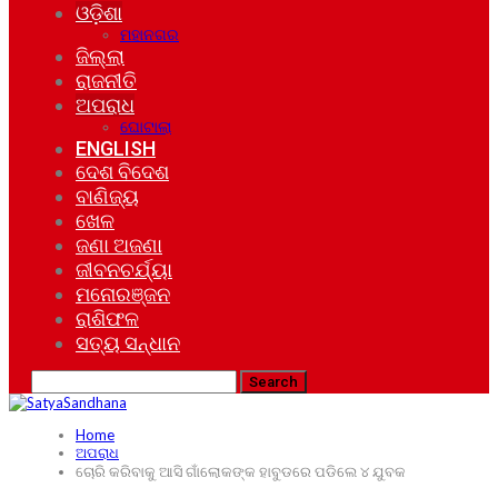
ଓଡ଼ିଶା
ମହାନଗର
ଜିଲ୍ଲା
ରାଜନୀତି
ଅପରାଧ
ଘୋଟାଲା
ENGLISH
ଦେଶ ବିଦେଶ
ବାଣିଜ୍ୟ
ଖେଳ
ଜଣା ଅଜଣା
ଜୀବନଚର୍ଯ୍ୟା
ମନୋରଞ୍ଜନ
ରାଶିଫଳ
ସତ୍ୟ ସନ୍ଧାନ
Home
ଅପରାଧ
ଚୋରି କରିବାକୁ ଆସି ଗାଁଲୋକଙ୍କ ହାବୁଡରେ ପଡିଲେ ୪ ଯୁବକ