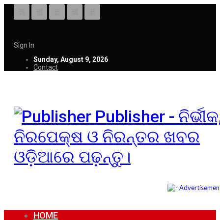
Sign In
Sunday, August 9, 2026
Contact
Publisher - ନିର୍ଭୀକ
ନିରପେକ୍ଷ ଓ ନିରନ୍ତର ଖବର
ଓଡ଼ିଆରେ ପଢ଼ନ୍ତୁ।
HOME