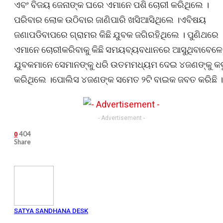
ଏବଂ ବିଜୟ ଜେନାଙ୍କ ଘରେ ଏମାନେ ପଶି ଚୋରୀ କରିଥିଲେ ।
ପରିବାର ଲୋକ ଉଠିବାର ଜାଣିପାରି ଖସିଆସିଥିଲେ ।ଏବିଷୟ
ଜଣାପଡିବାପରେ ଗ୍ରାମର କିଛି ଯୁବକ ଜଗିରହିଥିଲେ । ପୁଣିଥରେ
ଏମାନେ ଚୋରୀକରିବାକୁ କିଛି ସମୟବ୍ୟବଧାନରେ ଆସୁଥିବାବେଳେ
ଯୁବକମାନେ ସେମାନଙ୍କୁ ଧରି ଉତମମଧ୍ୟମ ଦେଇ ୪ଜଣଙ୍କୁ କବ
କରିଥିଲେ ।ପୋଲିସ ୪ଜଣଙ୍କ ସମେତ ୨ଟି ବାଇକ ଜବତ କରିଛି ।
- Advertisement -
404
0
Share
SATYA SANDHANA DESK