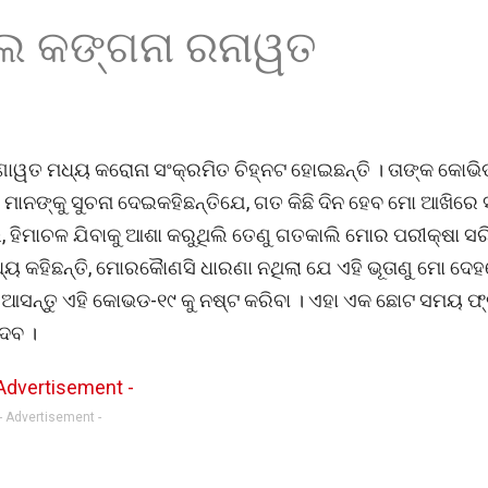
ଲେ କଙ୍ଗନା ରନାୱତ
ୱତ ମଧ୍ୟ କରୋନା ସଂକ୍ରମିତ ଚିହ୍ନଟ ହୋଇଛନ୍ତି । ତାଙ୍କ କୋଭିଡ
୍ସ ମାନଙ୍କୁ ସୁଚନା ଦେଇକହିଛନ୍ତିଯେ, ଗତ କିଛି ଦିନ ହେବ ମୋ ଆଖିରେ 
ଲି, ହିମାଚଳ ଯିବାକୁ ଆଶା କରୁଥିଲି ତେଣୁ ଗତକାଲି ମୋର ପରୀକ୍ଷା ସ
ୟ କହିଛନ୍ତି, ମୋରକୈାଣସି ଧାରଣା ନଥିଲା ଯେ ଏହି ଭୂତାଣୁ ମୋ ଦେହ
ଆସନ୍ତୁ ଏହି କୋଭଡ-୧୯ କୁ ନଷ୍ଟ କରିବା । ଏହା ଏକ ଛୋଟ ସମୟ ଫ୍
ଦେବ ।
- Advertisement -