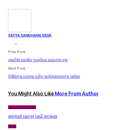
SATYA SANDHANA DESK
Prev Post
ଓଲଟିଲା କୋଭିଡ୍ ଡ୍ୟୁଟିରେ ଯାଉଥିବା ବସ୍
Next Post
ଡିସିପିଙ୍କୁ ଦେବାକୁ ପଡିବ କର୍ମଚାରୀମାନଙ୍କ ତାଲିକା
You Might Also Like
More From Author
UNCATEGORIZED
ଶ୍ରାବଣୀ ଯାତ୍ରା ପାଇଁ କଟକଣା
ଓଡ଼ିଶା