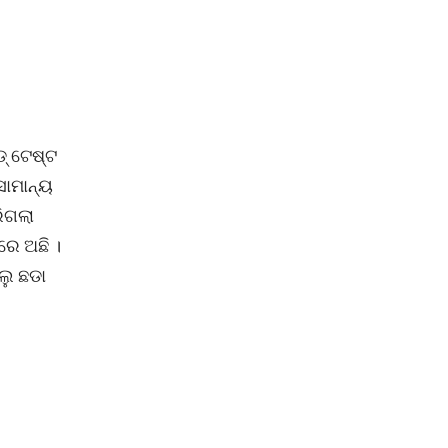
୍ ଟେଷ୍ଟ
ସାମାନ୍ୟ
ରିଗଲା
ରେ ଅଛି ।
ଲୁ ଛଡା