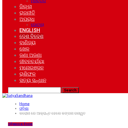
ମହାନଗର
ଜିଲ୍ଲା
ରାଜନୀତି
ଅପରାଧ
ଘୋଟାଲା
ENGLISH
ଦେଶ ବିଦେଶ
ବାଣିଜ୍ୟ
ଖେଳ
ଜଣା ଅଜଣା
ଜୀବନଚର୍ଯ୍ୟା
ମନୋରଞ୍ଜନ
ରାଶିଫଳ
ସତ୍ୟ ସନ୍ଧାନ
Home
ଓଡ଼ିଶା
କରୋନା ରେ ଆକ୍ରାନ୍ତ ହେଲେ କଙ୍ଗନା ରନାୱତ
ଓଡ଼ିଶା
ଦେଶ ବିଦେଶ