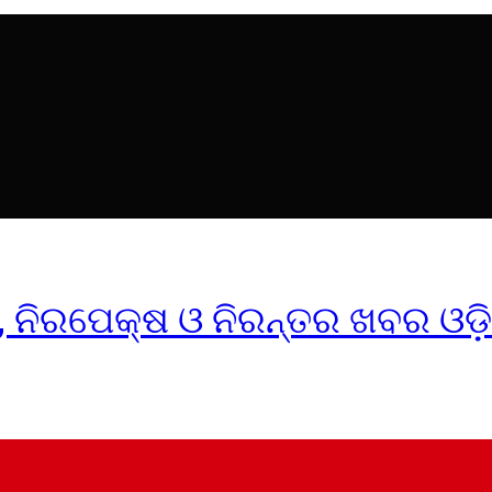
ୀକ, ନିରପେକ୍ଷ ଓ ନିରନ୍ତର ଖବର ଓଡ଼