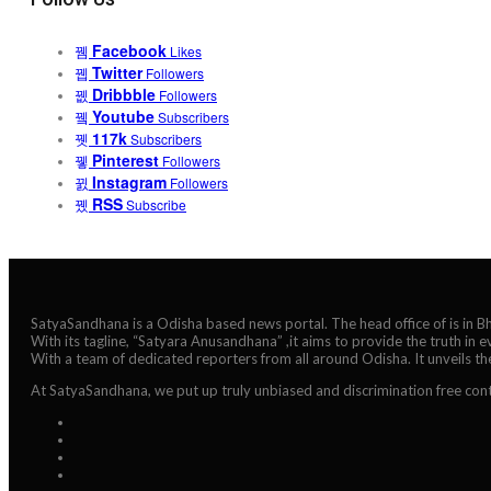
Facebook
Likes
Twitter
Followers
Dribbble
Followers
Youtube
Subscribers
117k
Subscribers
Pinterest
Followers
Instagram
Followers
RSS
Subscribe
SatyaSandhana is a Odisha based news portal. The head office of is in 
With its tagline, “Satyara Anusandhana” ,it aims to provide the truth in 
With a team of dedicated reporters from all around Odisha. It unveils t
At SatyaSandhana, we put up truly unbiased and discrimination free cont