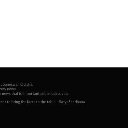
Bhubaneswar, Odisha.
every news.
he news that is important and impacts you.
ent to bring the facts to the table. –SatyaSandhana