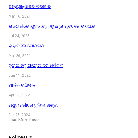
ସତ୍ୟସନ୍ଧାନର ପ୍ରଭାବ
Mar 16, 2021
ରାଜଧାନୀରେ ଯୁବତୀଙ୍କ ଝୁଲନ୍ତା ମୃତଦେହ ଉଦ୍ଧାର
Jul 24, 2025
ବାହାରିଲେ ସୋମନାଥ…
Mar 26, 2021
ଜୁଲାଇ ୧ରୁ ଘରୋଇ ବସ ଧର୍ମଘଟ
Jun 11, 2022
ଆଜିର ରାଶିଫଳ
Apr 16, 2022
ମଧୁବନ ଗାଁରେ ବୁଲିଲା ଖଣ୍ଡା
Feb 25, 2024
Load More Posts
Follow Us