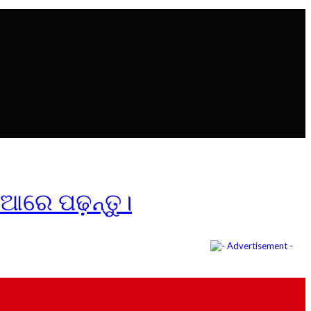
ିଆରେ ପଢ଼ନ୍ତୁ।