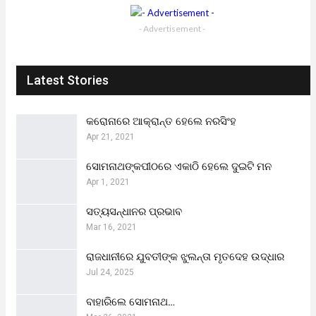
- Advertisement -
Latest Stories
କରୋନାରେ ଆକ୍ରାନ୍ତ ହେଲେ ନରସିଂହ
Apr 21, 2021
ସୋମନାଥଙ୍କପୀଠରେ ଏକାଠି ହେଲେ ଦୁଇଟି ମନ
Apr 1, 2021
ସତ୍ୟସନ୍ଧାନର ପ୍ରଭାବ
Mar 16, 2021
ରାଜଧାନୀରେ ଯୁବତୀଙ୍କ ଝୁଲନ୍ତା ମୃତଦେହ ଉଦ୍ଧାର
Jul 24, 2025
ବାହାରିଲେ ସୋମନାଥ…