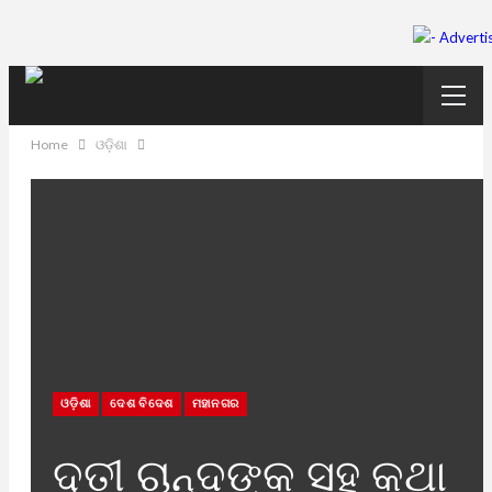
Home
ଓଡ଼ିଶା
ଓଡ଼ିଶା
ଦେଶ ବିଦେଶ
ମହାନଗର
ଦୂତୀ ଚାନ୍ଦଙ୍କ ସହ କଥା