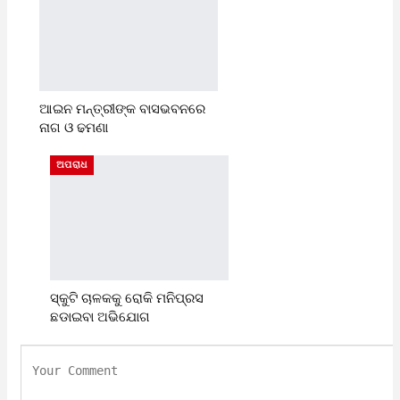
ଆଇନ ମନ୍ତ୍ରୀଙ୍କ ବାସଭବନରେ
ନାଗ ଓ ଢମଣା
ଅପରାଧ
ସ୍କୁଟି ଚାଳକକୁ ରୋକି ମନିପ୍ରସ
ଛଡାଇବା ଅଭିଯୋଗ