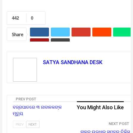
442
0
Share
SATYA SANDHANA DESK
PREV POST
You Might Also Like
ବଜ୍ରପାତରେ ୩ ନାବାଳକଙ୍କ
ମୃତ୍ୟୁ
NEXT POST
PREV
NEXT
ନାଳରୁ ଉଦ୍ଧାର ସମ୍ବର ଚିକିସ୍‌।