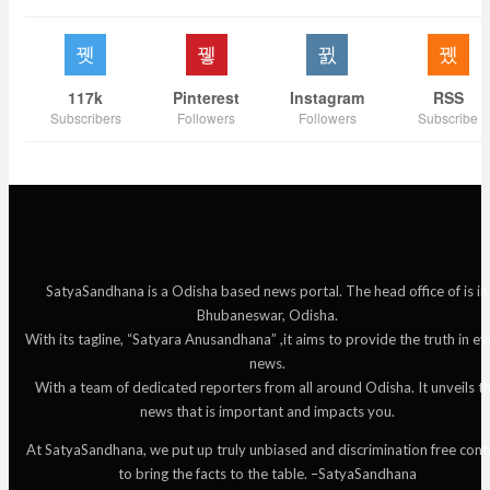
117k
Pinterest
Instagram
RSS
Subscribers
Followers
Followers
Subscribe
SatyaSandhana is a Odisha based news portal. The head office of is in
Bhubaneswar, Odisha.
With its tagline, “Satyara Anusandhana” ,it aims to provide the truth in ev
news.
With a team of dedicated reporters from all around Odisha. It unveils t
news that is important and impacts you.
At SatyaSandhana, we put up truly unbiased and discrimination free cont
to bring the facts to the table. –SatyaSandhana