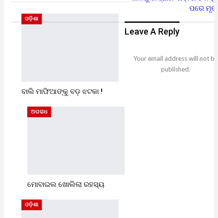
ପରେ ମୃତ
ଓଡ଼ିଶା
Leave A Reply
Your email address will not be
published.
ବାଲି ମାଫିଆଙ୍କୁ ବଡ଼ ଝଟକା !
ଅପରାଧ
ମୋବାଇଲ ଖୋଲିଲା ରହସ୍ୟ
ଓଡ଼ିଶା