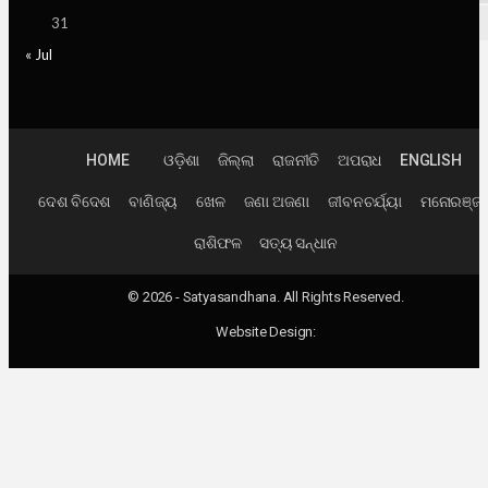
31
« Jul
HOME
ଓଡ଼ିଶା
ଜିଲ୍ଲା
ରାଜନୀତି
ଅପରାଧ
ENGLISH
ଦେଶ ବିଦେଶ
ବାଣିଜ୍ୟ
ଖେଳ
ଜଣା ଅଜଣା
ଜୀବନଚର୍ଯ୍ୟା
ମନୋରଞ୍ଜ
ରାଶିଫଳ
ସତ୍ୟ ସନ୍ଧାନ
© 2026 - Satyasandhana. All Rights Reserved.
Website Design: