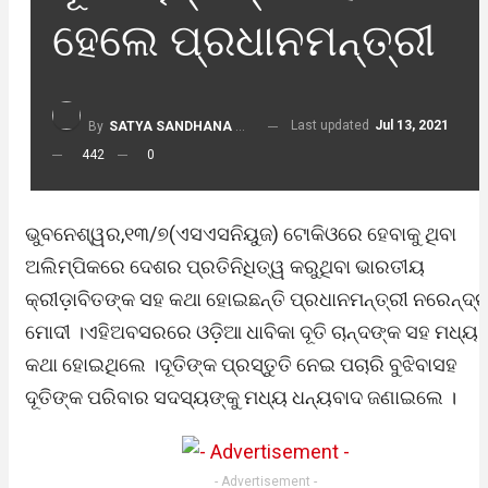
ହେଲେ ପ୍ରଧାନମନ୍ତ୍ରୀ
Last updated
Jul 13, 2021
By
SATYA SANDHANA DESK
442
0
ଭୁବନେଶ୍ୱର,୧୩/୭(ଏସଏସନିୟୁଜ) ଟୋକିଓରେ ହେବାକୁ ଥିବା
ଅଲିମ୍ପିକରେ ଦେଶର ପ୍ରତିନିଧିତ୍ୱ କରୁଥିବା ଭାରତୀୟ
କ୍ରୀଡ଼ାବିତଙ୍କ ସହ କଥା ହୋଇଛନ୍ତି ପ୍ରଧାନମନ୍ତ୍ରୀ ନରେନ୍ଦ୍
ମୋଦୀ ।ଏହିଅବସରରେ ଓଡ଼ିଆ ଧାବିକା ଦୂତି ଚାନ୍ଦଙ୍କ ସହ ମଧ୍ୟ
କଥା ହୋଇଥିଲେ ।ଦୂତିଙ୍କ ପ୍ରସ୍ତୁତି ନେଇ ପଚାରି ବୁଝିବାସହ
ଦୂତିଙ୍କ ପରିବାର ସଦସ୍ୟଙ୍କୁ ମଧ୍ୟ ଧନ୍ୟବାଦ ଜଣାଇଲେ ।
- Advertisement -