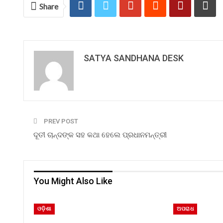
Share
SATYA SANDHANA DESK
PREV POST
ଦୂତୀ ଚାନ୍ଦଙ୍କ ସହ କଥା ହେଲେ ପ୍ରଧାନମନ୍ତ୍ରୀ
You Might Also Like
ଓଡ଼ିଶା
ଅପରାଧ