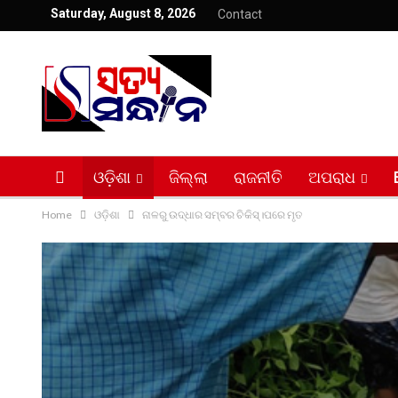
Saturday, August 8, 2026
Contact
ଓଡ଼ିଶା
ଜିଲ୍ଲା
ରାଜନୀତି
ଅପରାଧ
Home
ଓଡ଼ିଶା
ନାଳରୁ ଉଦ୍ଧାର ସମ୍ବର ଚିକିସ୍‌।ପରେ ମୃତ