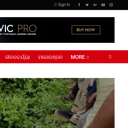
Sign In
ଜୀବନଚର୍ଯ୍ୟା
ମନୋରଞ୍ଜନ
MORE