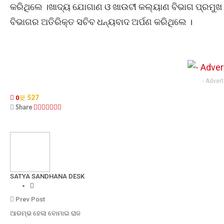
କରିଥିଲେ ।ଖାଦ୍ୟ ଯୋଗାଣ ଓ ଖାଉଟୀ କଲ୍ୟାଣ ବିଭାଗ ପ୍ରମୁଖ 
ବିଭାଗର ଅତିରିକ୍ତ ସଚିବ ଧନ୍ୟବାଦ ଅର୍ପଣ କରିଥିଲେ ।
- Adver
527
0
Share
SATYA SANDHANA DESK
Prev Post
ଆରମ୍ଭ ହେଲା ବୋମାଇ ରାଜ