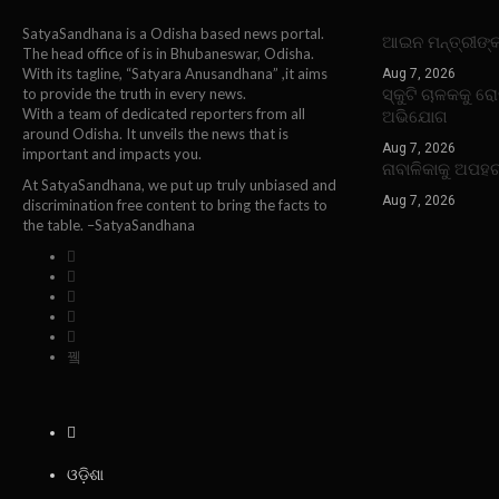
SatyaSandhana is a Odisha based news portal.
ଆଇନ ମନ୍ତ୍ରୀଙ୍
The head office of is in Bhubaneswar, Odisha.
With its tagline, “Satyara Anusandhana” ,it aims
Aug 7, 2026
ସ୍କୁଟି ଚାଳକକୁ ର
to provide the truth in every news.
With a team of dedicated reporters from all
ଅଭିଯୋଗ
around Odisha. It unveils the news that is
Aug 7, 2026
important and impacts you.
ନାବାଳିକାକୁ ଅପହ
At SatyaSandhana, we put up truly unbiased and
Aug 7, 2026
discrimination free content to bring the facts to
the table. –SatyaSandhana
ଓଡ଼ିଶା