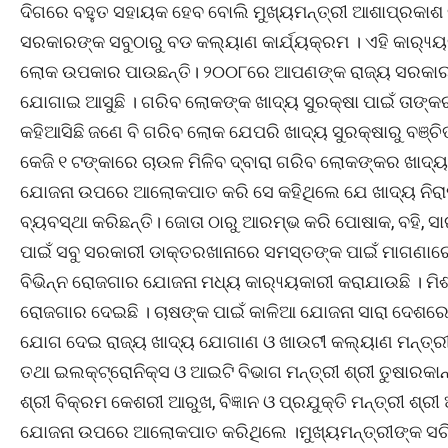
ଦିଗରେ ବହୁତ ସହାୟକ ହେବ ବୋଲି ମୁଖ୍ୟମନ୍ତ୍ରୀ ଆଶାପ୍ରକାଶ କର
ସରକାରଙ୍କ ସବୁଠାରୁ ବଡ କଲ୍ୟାଣ କାର୍ଯ୍ୟକ୍ରମ । ଏହି କାର‌୍
ଲୋକ ଉପକାର ପାଉଛନ୍ତି। ୨୦୦୮ରେ ଆପଣଙ୍କ ରାଜ୍ୟ ସରକାର କ
ଯୋଗାଇ ଆସୁଛି । ଗରିବ ଲୋକଙ୍କ ଖାଦ୍ୟ ସୁରକ୍ଷା ପାଇଁ ତାଙ୍କ
କହିଆସିଛି ଜଣେ ବି ଗରିବ ଲୋକ ଯେପରି ଖାଦ୍ୟ ସୁରକ୍ଷାରୁ ବଞ୍ଚିତ
କେଜି ୧ ଟଙ୍କାରେ ଚାଉଳ ମିଳିବ ଦ୍ବାରା ଗରିବ ଲୋକଙ୍କର ଖାଦ୍ୟ 
ଯୋଜନା ଉପରେ ଆଲୋକପାତ କରି ସେ କହିଥିଲେ ଯେ ଖାଦ୍ୟ ନିରାପତ
ବ୍ୟବସ୍ଥା କରିଛନ୍ତି। ଜୋତା ଠାରୁ ଆରମ୍ଭ କରି ପୋଷାକ, ବହି, 
ପାଇଁ ସବୁ ସରକାରୀ ଡାକ୍ତରଖାନାରେ ସମସ୍ତଙ୍କ ପାଇଁ ମାଗଣାରେ
ବିଭିନ୍ନ ରୋଜଗାର ଯୋଜନା ମଧ୍ୟ କାର‌୍ୟ୍ୟକାରୀ କରାଯାଉଛି । ମି
ରୋଜଗାର ଦେଇଛି । ଚାଷଙ୍କ ପାଇଁ କାଳିଆ ଯୋଜନା ସାରା ଦେଶରେ 
ଯୋଗ ଦେଇ ରାଜ୍ୟ ଖାଦ୍ୟ ଯୋଗାଣ ଓ ଖାଉଟୀ କଲ୍ୟାଣ ମନ୍ତ୍ରୀ ଶ୍
ତଥା ଇଲକ୍ଟ୍ରୋନିକ୍ସ ଓ ଆଇଟି ବିଭାଗ ମନ୍ତ୍ରୀ ଶ୍ରୀ ତୁଷାରକାନ
ଶ୍ରୀ ବିକ୍ରମ କେଶରୀ ଆରୁଖ, ବିଜ୍ଞାନ ଓ ପ୍ରଯୁକ୍ତି ମନ୍ତ୍ରୀ 
ଯୋଜନା ଉପରେ ଆଲୋକପାତ କରିଥିଲେ ।ମୁଖ୍ୟମନ୍ତ୍ରୀଙ୍କ ସଚିବ (