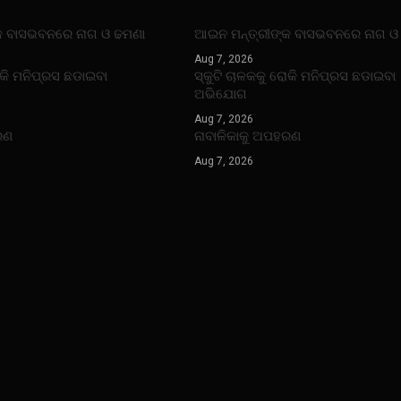
କ ବାସଭବନରେ ନାଗ ଓ ଢମଣା
ଆଇନ ମନ୍ତ୍ରୀଙ୍କ ବାସଭବନରେ ନାଗ ଓ
Aug 7, 2026
ୋକି ମନିପ୍ରସ ଛଡାଇବା
ସ୍କୁଟି ଚାଳକକୁ ରୋକି ମନିପ୍ରସ ଛଡାଇବା
ଅଭିଯୋଗ
Aug 7, 2026
ରଣ
ନାବାଳିକାକୁ ଅପହରଣ
Aug 7, 2026