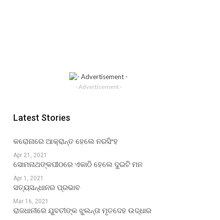
- Advertisement -
Latest Stories
କରୋନାରେ ଆକ୍ରାନ୍ତ ହେଲେ ନରସିଂହ
Apr 21, 2021
ସୋମନାଥଙ୍କପୀଠରେ ଏକାଠି ହେଲେ ଦୁଇଟି ମନ
Apr 1, 2021
ସତ୍ୟସନ୍ଧାନର ପ୍ରଭାବ
Mar 16, 2021
ରାଜଧାନୀରେ ଯୁବତୀଙ୍କ ଝୁଲନ୍ତା ମୃତଦେହ ଉଦ୍ଧାର