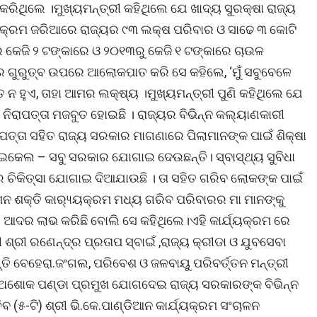
ିଥିଲେ ।ମୁଖ୍ୟମନ୍ତ୍ରୀ କହିଥିଲେ ଯେ ଖାଦ୍ୟ ସୁରକ୍ଷା ରାଜ୍ୟ
ୟ୍ୟକ୍ରମ ଜରିଆରେ ରାଜ୍ୟର ୯୩ ଲକ୍ଷ ପରିବାର ଓ ସାଢେ ୩ କୋଟି
େଜି ୨ ଟଙ୍କାରେ ଓ ୨୦୧୩ରୁ କେଜି ୧ ଟଙ୍କାରେ ଚାଉଳ
ର ଗୁରୁତ୍ବ ଉପରେ ଆଲୋକପାତ କରି ସେ କହିଲେ, ‘ମୁଁ ସବୁବେଳେ
 ନ ହୁଏ, ତାହା ଆମର ଲକ୍ଷ୍ୟ ।ମୁଖ୍ୟମନ୍ତ୍ରୀ ପୁଣି କହିଥିଲେ ଯେ
ନିରାପତ୍ତା ମଜବୁତ ହୋଇଛି । ରାଜ୍ୟର ବିଭିନ୍ନ କଲ୍ୟାଣକାରୀ
୍ତା ସହିତ ରାଜ୍ୟ ସରକାର ମାଗଣାରେ ପିଲାମାନଙ୍କ ପାଇଁ ଶିକ୍ଷା
ସାଇକେଲ – ସବୁ ସରକାର ଯୋଗାଇ ଦେଉଛନ୍ତି। ସ୍ବାସ୍ଥ୍ୟ ସୁବିଧା
 ଚିକିତ୍ସା ଯୋଗାଇ ଦିଆଯାଉଛି । ତା ସହିତ ଗରିବ ଲୋକଙ୍କ ପାଇଁ
ଶନ ଶକ୍ତି କାର‌୍ୟ୍ୟକ୍ରମ ମଧ୍ୟ ଗରିବ ପରିବାରର ମା ମାନଙ୍କୁ
ଆଦର ଲାଭ କରିଛି ବୋଲି ସେ କହିଥିଲେ।ଏହି କାର୍ଯ୍ୟକ୍ରମ ରେ
ରୀ ରଣେନ୍ଦ୍ର ପ୍ରତାପ ସ୍ବାଇଁ ,ରାଜ୍ୟ କ୍ରୀଡା ଓ ଯୁବସେବା
୍ତି ବେହେରା.ଜଂଗଲ, ପରିବେଶ ଓ ଜଳବାୟୁ ପରିବର୍ତ୍ତନ ମନ୍ତ୍ରୀ
ଶ୍ରୀ ଅଶୋକ ପଣ୍ଡା ପ୍ରମୁଖ ଯୋଗଦେଇ ରାଜ୍ୟ ସରକାରଙ୍କ ବିଭିନ୍ନ
୫-ଟି) ଶ୍ରୀ ଭି.କେ.ପାଣ୍ଡିଆନ କାର୍ଯ୍ୟକ୍ରମ ସଂଚାଳନ