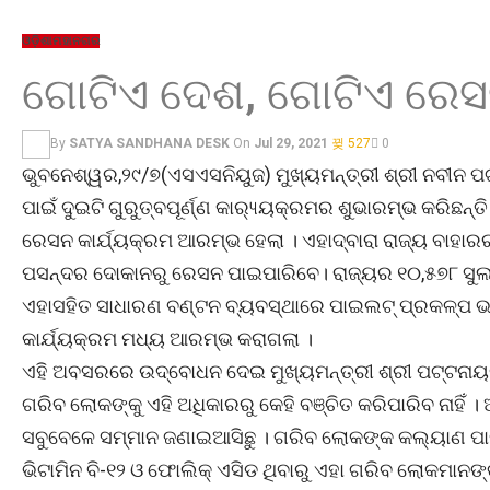
ଓଡ଼ିଶା
ମହାନଗର
ଗୋଟିଏ ଦେଶ, ଗୋଟିଏ ରେସନ
By
SATYA SANDHANA DESK
On
Jul 29, 2021
527
0
ଭୁବନେଶ୍ୱର,୨୯/୭(ଏସଏସନିୟୁଜ) ମୁଖ୍ୟମନ୍ତ୍ରୀ ଶ୍ରୀ ନବୀନ ପଟ୍
ପାଇଁ ଦୁଇଟି ଗୁରୁତ୍ବପୂର୍ଣ୍ଣ କାର‌୍ୟ୍ୟକ୍ରମର ଶୁଭାରମ୍ଭ କରିଛନ
ରେସନ କାର୍ଯ୍ୟକ୍ରମ ଆରମ୍ଭ ହେଲା । ଏହାଦ୍ବାରା ରାଜ୍ୟ ବାହା
ପସନ୍ଦର ଦୋକାନରୁ ରେସନ ପାଇପାରିବେ। ରାଜ୍ୟର ୧୦,୫୭୮ ସୁଲଭ
ଏହାସହିତ ସାଧାରଣ ବଣ୍ଟନ ବ୍ୟବସ୍ଥାରେ ପାଇଲଟ୍ ପ୍ରକଳ୍ପ ଭା
କାର୍ଯ୍ୟକ୍ରମ ମଧ୍ୟ ଆରମ୍ଭ କରାଗଲା ।
ଏହି ଅବସରରେ ଉଦ୍‌ବୋଧନ ଦେଇ ମୁଖ୍ୟମନ୍ତ୍ରୀ ଶ୍ରୀ ପଟ୍ଟନାୟକ
ଗରିବ ଲୋକଙ୍କୁ ଏହି ଅଧିକାରରୁ କେହି ବଞ୍ଚିତ କରିପାରିବ ନାହିଁ 
ସବୁବେଳେ ସମ୍ମାନ ଜଣାଇଆସିଛୁ । ଗରିବ ଲୋକଙ୍କ କଲ୍ୟାଣ ପାଇ
ଭିଟାମିନ ବି-୧୨ ଓ ଫୋଲିକ୍ ଏସିଡ ଥିବାରୁ ଏହା ଗରିବ ଲୋକମାନଙ୍କ