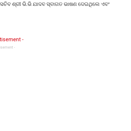
ସଚିବ ଶ୍ରୀ ଭି.ଭି ଯାଦବ ସ୍ବାଗତ ଭାଷଣ ଦେଇଥିଲେ ଏବଂ
tisement -