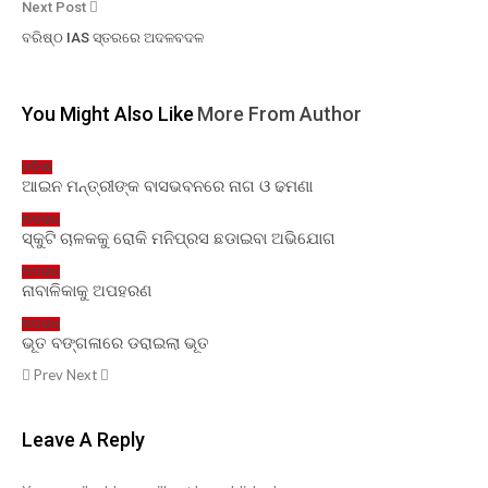
Next Post
ବରିଷ୍ଠ IAS ସ୍ତରରେ ଅଦଳବଦଳ
You Might Also Like
More From Author
ଓଡ଼ିଶା
ଆଇନ ମନ୍ତ୍ରୀଙ୍କ ବାସଭବନରେ ନାଗ ଓ ଢମଣା
ଅପରାଧ
ସ୍କୁଟି ଚାଳକକୁ ରୋକି ମନିପ୍ରସ ଛଡାଇବା ଅଭିଯୋଗ
ଅପରାଧ
ନାବାଳିକାକୁ ଅପହରଣ
ଅପରାଧ
ଭୂତ ବଙ୍ଗଳାରେ ଡରାଇଲା ଭୂତ
Prev
Next
Leave A Reply