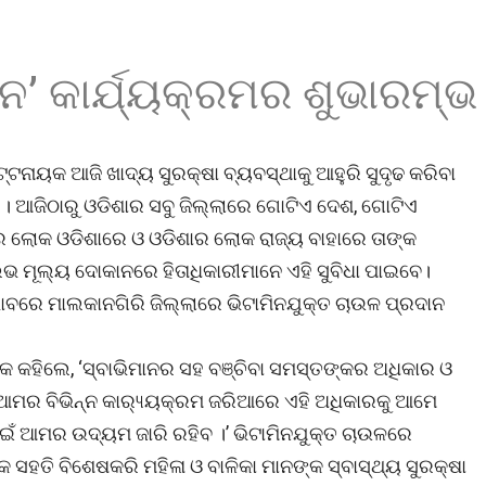
’ କାର୍ଯ୍ୟକ୍ରମର ଶୁଭାରମ୍ଭ
ଟନାୟକ ଆଜି ଖାଦ୍ୟ ସୁରକ୍ଷା ବ୍ୟବସ୍ଥାକୁ ଆହୁରି ସୁଦୃଢ କରିବା
୍ତି । ଆଜିଠାରୁ ଓଡିଶାର ସବୁ ଜିଲ୍ଲାରେ ଗୋଟିଏ ଦେଶ, ଗୋଟିଏ
ରର ଲୋକ ଓଡିଶାରେ ଓ ଓଡିଶାର ଲୋକ ରାଜ୍ୟ ବାହାରେ ତାଙ୍କ
 ମୂଲ୍ୟ ଦୋକାନରେ ହିତାଧିକାରୀମାନେ ଏହି ସୁବିଧା ପାଇବେ।
ବରେ ମାଲକାନଗିରି ଜିଲ୍ଲାରେ ଭିଟାମିନଯୁକ୍ତ ଚାଉଳ ପ୍ରଦାନ
 କହିଲେ, ‘ସ୍ବାଭିମାନର ସହ ବଞ୍ଚିବା ସମସ୍ତଙ୍କର ଅଧିକାର ଓ
। ଆମର ବିଭିନ୍ନ କାର‌୍ୟ୍ୟକ୍ରମ ଜରିଆରେ ଏହି ଅଧିକାରକୁ ଆମେ
ଁ ଆମର ଉଦ୍ୟମ ଜାରି ରହିବ ।’ ଭିଟାମିନଯୁକ୍ତ ଚାଉଳରେ
 ସହତି ବିଶେଷକରି ମହିଳା ଓ ବାଳିକା ମାନଙ୍କ ସ୍ବାସ୍ଥ୍ୟ ସୁରକ୍ଷା