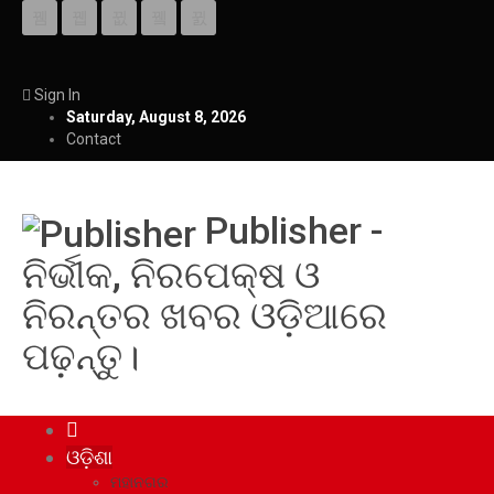
Sign In
Saturday, August 8, 2026
Contact
Publisher -
ନିର୍ଭୀକ, ନିରପେକ୍ଷ ଓ
ନିରନ୍ତର ଖବର ଓଡ଼ିଆରେ
ପଢ଼ନ୍ତୁ।
ଓଡ଼ିଶା
ମହାନଗର