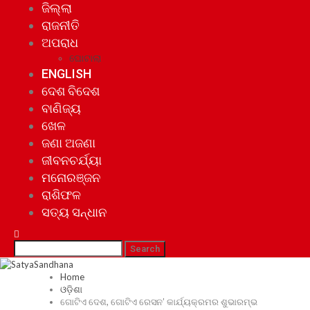
ଜିଲ୍ଲା
ରାଜନୀତି
ଅପରାଧ
ଘୋଟାଲା
ENGLISH
ଦେଶ ବିଦେଶ
ବାଣିଜ୍ୟ
ଖେଳ
ଜଣା ଅଜଣା
ଜୀବନଚର୍ଯ୍ୟା
ମନୋରଞ୍ଜନ
ରାଶିଫଳ
ସତ୍ୟ ସନ୍ଧାନ
Home
ଓଡ଼ିଶା
ଗୋଟିଏ ଦେଶ, ଗୋଟିଏ ରେସନ’ କାର୍ଯ୍ୟକ୍ରମର ଶୁଭାରମ୍ଭ