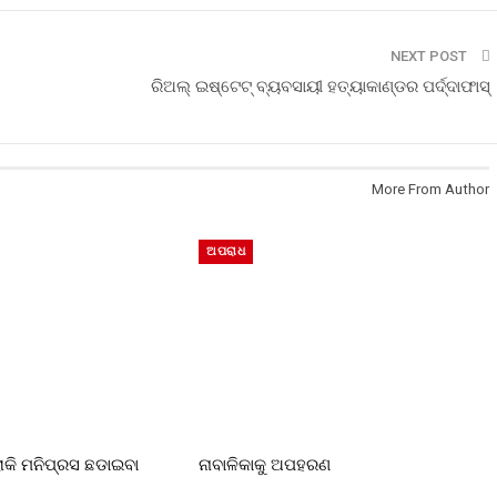
NEXT POST
ରିଅଲ୍ ଇଷ୍ଟେଟ୍ ବ୍ୟବସାୟୀ ହତ୍ୟାକାଣ୍ଡର ପର୍ଦ୍ଦାଫାସ୍
More From Author
ଅପରାଧ
ରୋକି ମନିପ୍ରସ ଛଡାଇବା
ନାବାଳିକାକୁ ଅପହରଣ