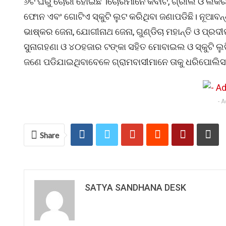
୬ଟି ଘରୁ ଚୋରୀ ହୋଇଛି ।ଚୋରମାନେ କବାଟ, ଗ୍ରୀଲ ଓ ଲକର ଭ
ଫୋନ ଏବଂ ଗୋଟିଏ ସ୍କୁଟି ଲୁଟ କରିଥିବା ଜଣାପଡିଛି। ନୂଆବନ
ଭାଷ୍କର ଜେନା, ଯୋଗୀନାଥ ଜେନା, ଗୁଣ୍ଡିଚା ମହାନ୍ତି ଓ ପ୍ରଦୀ
ସୁନାଗହଣା ଓ ୪୦ହଜାର ଟଙ୍କା ସହିତ ମୋବାଇଲ ଓ ସ୍କୁଟି ଲ
ଜଣେ ପଡିଯାଇଥିବାବେଳେ ଗ୍ରାମବାସୀମାନେ ତାକୁ ଧରିପୋଲିସକୁ
- 
Share
SATYA SANDHANA DESK