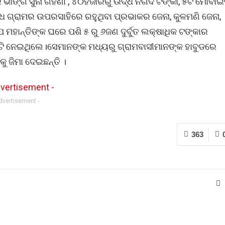
ାଙ୍ଗି ସୁନା ଗହଣା , ୪୦ହଜାରରୁ ଉର୍ଦ୍ଧ ନଗଦ ଟଙ୍କା, ୫ଟି ମୋବା
୍ଧ ଗ୍ରାମର ଉପରସାହିରେ ରହୁଥିବା ପ୍ରଭାକର ଜେନା, କୁଳମଣି ଜେନା,
ପ ମହାନ୍ତିଙ୍କ ଘରେ ପଶି ୫ ରୁ ୬ଜଣ ଦୁର୍ବୁତ ଲକ୍ଷାଧିକ ଟଙ୍କାର
ୁଟି ନେଇଥିଲେ।ସେମାନଙ୍କ ମଧ୍ୟରୁ ଗ୍ରାମବାସୀମାନଙ୍କ ହାବୁଡରେ
 ଜିମା ଦେଇଛନ୍ତି ।
Advertisement -
363