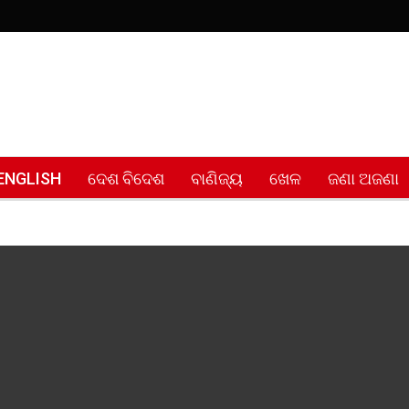
ENGLISH
ଦେଶ ବିଦେଶ
ବାଣିଜ୍ୟ
ଖେଳ
ଜଣା ଅଜଣା