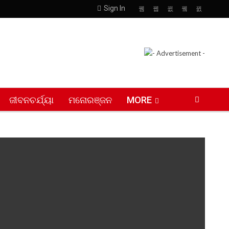
Sign In
ଜୀବନଚର୍ଯ୍ୟା
ମନୋରଞ୍ଜନ
MORE