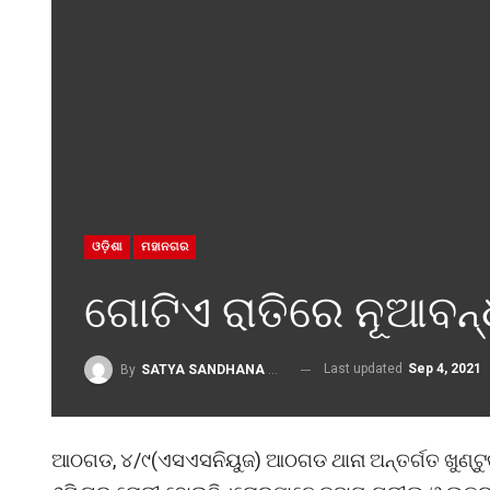
ଓଡ଼ିଶା
ମହାନଗର
ଗୋଟିଏ ରାତିରେ ନୂଆବନ୍
Last updated
Sep 4, 2021
By
SATYA SANDHANA DESK
ଆଠଗଡ, ୪/୯(ଏସଏସନିୟୁଜ) ଆଠଗଡ ଥାନା ଅନ୍ତର୍ଗତ ଖୁଣ୍ଟୁକ