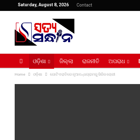
Saturday, August 8, 2026
Contact
ଓଡ଼ିଶା
ଜିଲ୍ଲା
ରାଜନୀତି
ଅପରାଧ
Home
ଓଡ଼ିଶା
ଗୋଟିଏ ରାତିରେ ନୂଆବନ୍ଧଗ୍ରାମରୁ ସିରିଜ ଚୋରୀ