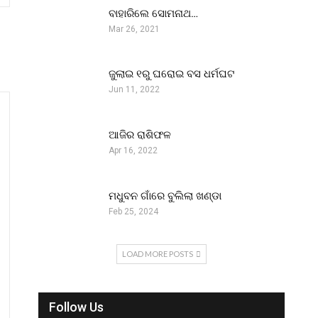
ବାହାରିଲେ ସୋମନାଥ…
Mar 26, 2021
ଜୁଲାଇ ୧ରୁ ଘରୋଇ ବସ ଧର୍ମଘଟ
Jun 11, 2022
ଆଜିର ରାଶିଫଳ
Apr 16, 2022
ମଧୁବନ ଗାଁରେ ବୁଲିଲା ଖଣ୍ଡା
Feb 25, 2024
LOAD MORE POSTS
Follow Us