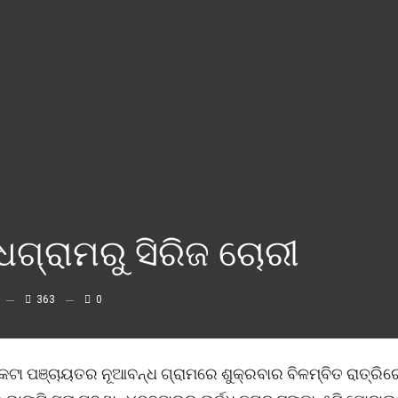
ଧଗ୍ରାମରୁ ସିରିଜ ଚୋରୀ
363
0
ଟା ପଞ୍ଚାୟତର ନୂଆବନ୍ଧ ଗ୍ରାମରେ ଶୁକ୍ରବାର ବିଳମ୍ବିତ ରାତ୍ରିର