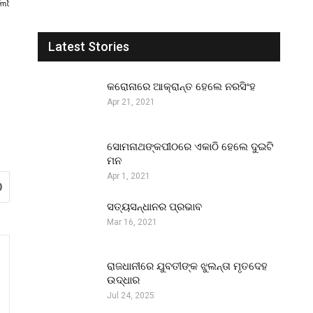
ଇଲ
Latest Stories
କରୋନାରେ ଆକ୍ରାନ୍ତ ହେଲେ ନରସିଂହ
Apr 21, 2021
ସୋମନାଥଙ୍କପୀଠରେ ଏକାଠି ହେଲେ ଦୁଇଟି
ମନ
Apr 1, 2021
0
ସତ୍ୟସନ୍ଧାନର ପ୍ରଭାବ
Mar 16, 2021
ରାଜଧାନୀରେ ଯୁବତୀଙ୍କ ଝୁଲନ୍ତା ମୃତଦେହ
ଉଦ୍ଧାର
Jul 24, 2025