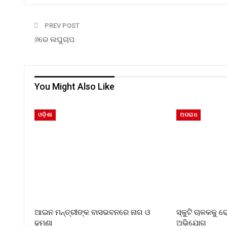
PREV POST
୬ରେ ଲଘୁଚାପ
You Might Also Like
ଓଡ଼ିଶା
ଅପରାଧ
ଆଇନ ମନ୍ତ୍ରୀଙ୍କ ବାସଭବନରେ ନାଗ ଓ
ସ୍କୁଟି ଚାଳକକୁ 
ଢମଣା
ଅଭିଯୋଗ