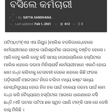
ବସିଲେ କର୍ମଚାରୀ
By
SATYA SANDHANA DESK
Last updated
Feb 1, 2021
612
0
ପଟିଆ,୧/୨(ଏସ ଏସ ନିୟୁଜ )ମାଲିକ ବଦଳିଗଲେ,ହେଲେ
କର୍ମଚାରୀମାନେ ତାଙ୍କ ପାରିଶ୍ରମିକ ପାଇବାରୁ ବଞ୍ଚିତ ହେଲେ।
ଆଜି ଦେବୁ କାଲି ଦେବୁ କହି ସମୟ ଗଡାଇଚାଲିଲେ ହସ୍ପିଟାଲ
ମାଲିକ।ହେଲେ ଦରମା ମିଳିଲାନାହିଁ।କର୍ମଚାରୀମାନେ ଏକାଠି ହୋଇ
କାମ ବନ୍ଦ କରିବାକୁ ଚେତାବନୀ ଦେଲେ।ହେଲେ କିଛି ଫରକ
ପଡ଼ିଲାନାହିଁ।ଆରପଟେ ନିଜେ ଚଲିବା ମଧ୍ୟ କଷ୍ଟ ସାଧ୍ୟ
ହେଲା,ନିରୁପାୟ ହୋଇ ନିଜ ହକ ପାଇଁ ବକେୟା ଦରମା ପାଇଁ କାମ
ବନ୍ଦ କରି ବୈଦ୍ୟନାଥ ହସ୍ପିଟାଲ ଆଗରେ ଧାରଣାରେ ବସିିି
ଛନ୍ତି।ଏହି ଘଟଣା ପଟିଆ ଛକ ସ୍ଥିତ ପାାଣି ଟାଙ୍କି ପାଖ ରେ ଦେଖି
ବାକୁ ମିିଳିଛି ।