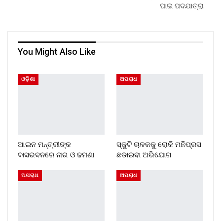
ପାଇ ପଦଯାତ୍ରା
You Might Also Like
ଓଡ଼ିଶା
ଅପରାଧ
ଆଇନ ମନ୍ତ୍ରୀଙ୍କ
ସ୍କୁଟି ଚାଳକକୁ ରୋକି ମନିପ୍ରସ
ବାସଭବନରେ ନାଗ ଓ ଢମଣା
ଛଡାଇବା ଅଭିଯୋଗ
ଅପରାଧ
ଅପରାଧ