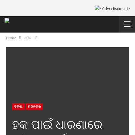
Home
ଓଡ଼ିଶା
ଓଡ଼ିଶା
ମହାନଗର
ହକ ପାଇଁ ଧାରଣାରେ