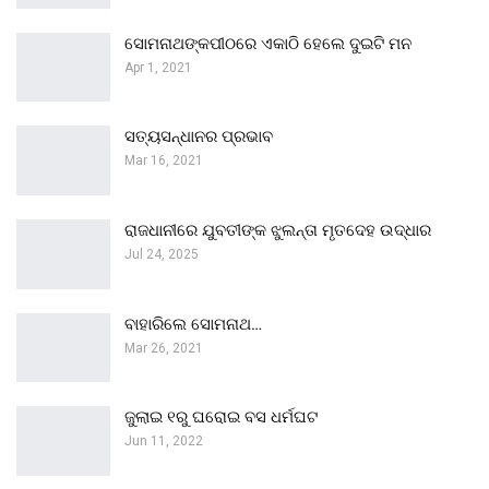
ସୋମନାଥଙ୍କପୀଠରେ ଏକାଠି ହେଲେ ଦୁଇଟି ମନ
Apr 1, 2021
ସତ୍ୟସନ୍ଧାନର ପ୍ରଭାବ
Mar 16, 2021
ରାଜଧାନୀରେ ଯୁବତୀଙ୍କ ଝୁଲନ୍ତା ମୃତଦେହ ଉଦ୍ଧାର
Jul 24, 2025
ବାହାରିଲେ ସୋମନାଥ…
Mar 26, 2021
ଜୁଲାଇ ୧ରୁ ଘରୋଇ ବସ ଧର୍ମଘଟ
Jun 11, 2022