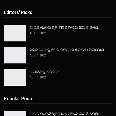
Editors' Picks
ଆଇନ ମନ୍ତ୍ରୀଙ୍କ ବାସଭବନରେ ନାଗ ଓ ଢମଣା
Aug 7, 2026
ସ୍କୁଟି ଚାଳକକୁ ରୋକି ମନିପ୍ରସ ଛଡାଇବା ଅଭିଯୋଗ
Aug 7, 2026
ନାବାଳିକାକୁ ଅପହରଣ
Aug 7, 2026
Popular Posts
ଆଇନ ମନ୍ତ୍ରୀଙ୍କ ବାସଭବନରେ ନାଗ ଓ ଢମଣା