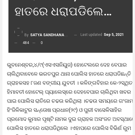
ହାତରେ ଧରାପଡିଲେ…
Last updated
Sep 5, 2021
By
SATYA SANDHANA DESK
484
0
ଭୁବନେଶ୍ବର,୪/୯(ଏସଏସନିୟୁଜ) ହୋଟେଲରେ ଦେହ ବେପାର
ଚାଲିଥିବାବେଳେ ଭରତପୁର ଥାନା ପୋଲିସ ହାତରେ ଧରାପଡିଛନ୍ତି ୨
ଗ୍ରାହକସହ ୮ଜଣ ବଙ୍ଗୀୟ ଯୁବତୀ । କଳିଙ୍ଗବିହାର କେ-୨ସ୍ଥିତ
ହିମାବତୀ ହୋଟେଲ୍ ପ୍ୟାଲେସ୍‌ରେ ଦେହବେପାର ଚାଲିଥିବା ଖବର
ପାଇ ପୋଲିସ ରାତିରେ ଚଢଉ କରିଥିଲା ।ଚଢଉ ସମୟରେ ଗଂଜାମ
ହିଂଜିଳିକାଟୁର ସନ୍ତୋଷ ପ୍ରଧାନ(୨୯) ଓ ପୁରୀ ବାସେଳିସାହିର
ପ୍ରମୋଦ କୁମାର ପୃଷ୍ଟି ନାମକ ଦୁଇ ଗ୍ରାହକ ଅସଂଜତ ଅବସ୍ଥାର
ପୋଲିସ ହାତରେ ଧରାପଡିଥିଲେ ।ଏହାପରେ ପୋଲିସ ବିଭିର୍ଣ ରୁମ