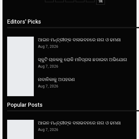
Editors' Picks
ଆଇନ ମନ୍ତ୍ରୀଙ୍କ ବାସଭବନରେ ନାଗ ଓ ଢମଣା
Aug 7, 2026
ସ୍କୁଟି ଚାଳକକୁ ରୋକି ମନିପ୍ରସ ଛଡାଇବା ଅଭିଯୋଗ
Aug 7, 2026
ନାବାଳିକାକୁ ଅପହରଣ
Aug 7, 2026
Popular Posts
ଆଇନ ମନ୍ତ୍ରୀଙ୍କ ବାସଭବନରେ ନାଗ ଓ ଢମଣା
Aug 7, 2026