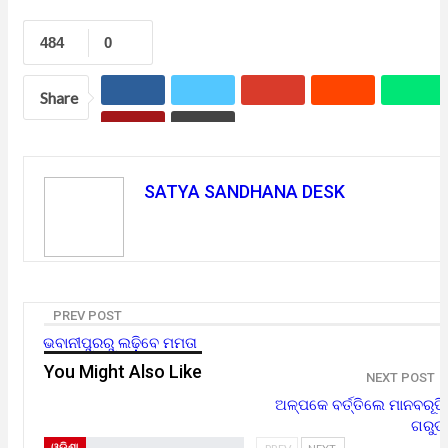
484
0
Share
SATYA SANDHANA DESK
PREV POST
ଭବାନୀପୁରରୁ ଲଢ଼ିବେ ମମତା
You Might Also Like
NEXT POST
ଅଳ୍ପକେ ବର୍ତ୍ତିଲେ ମାନବରୂପି
ଗରୁଡ
ଓଡ଼ିଶା