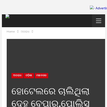
Home
ଅପରାଧ
ଅପରାଧ
ଓଡ଼ିଶା
ମହାନଗର
ହୋଟେଲରେ ଚାଲିଥିଲା
ଦେହ ବେପାର,ପୋଲିସ