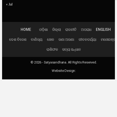
« Jul
HOME
ଓଡ଼ିଶା
ଜିଲ୍ଲା
ରାଜନୀତି
ଅପରାଧ
ENGLISH
ଦେଶ ବିଦେଶ
ବାଣିଜ୍ୟ
ଖେଳ
ଜଣା ଅଜଣା
ଜୀବନଚର୍ଯ୍ୟା
ମନୋରଞ୍ଜ
ରାଶିଫଳ
ସତ୍ୟ ସନ୍ଧାନ
© 2026 - Satyasandhana. All Rights Reserved.
Website Design: