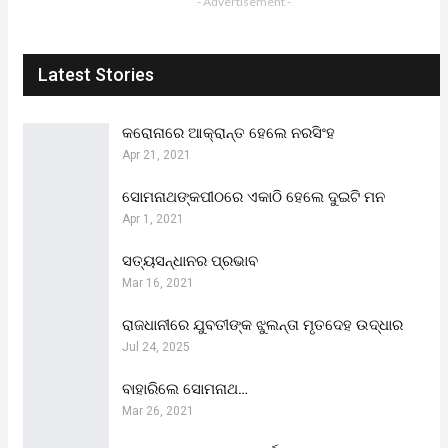
- Advertisement -
Latest Stories
କରୋନାରେ ଆକ୍ରାନ୍ତ ହେଲେ ନରସିଂହ
Apr 21, 2021
ସୋମନାଥଙ୍କପୀଠରେ ଏକାଠି ହେଲେ ଦୁଇଟି ମନ
Apr 1, 2021
ସତ୍ୟସନ୍ଧାନର ପ୍ରଭାବ
Mar 16, 2021
ରାଜଧାନୀରେ ଯୁବତୀଙ୍କ ଝୁଲନ୍ତା ମୃତଦେହ ଉଦ୍ଧାର
Jul 24, 2025
ବାହାରିଲେ ସୋମନାଥ…
Mar 26, 2021