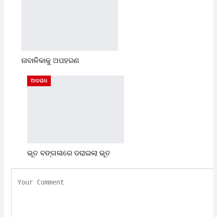
ନାବାଳିକାକୁ ଅପହରଣ
ଅପରାଧ
ଭୂତ ବଙ୍ଗଳାରେ ଡରାଇଲା ଭୂତ