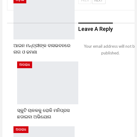
PREV
NEXT
Leave A Reply
ଆଇନ ମନ୍ତ୍ରୀଙ୍କ ବାସଭବନରେ
Your email address will not be
ନାଗ ଓ ଢମଣା
published.
ଅପରାଧ
ସ୍କୁଟି ଚାଳକକୁ ରୋକି ମନିପ୍ରସ
ଛଡାଇବା ଅଭିଯୋଗ
ଅପରାଧ