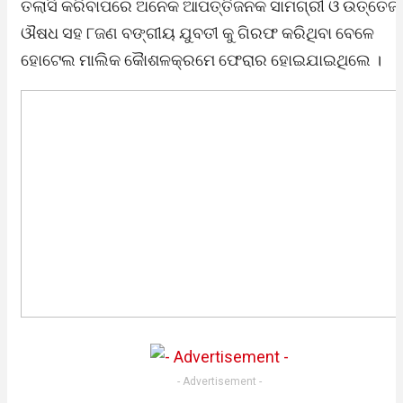
ତଲାସି କରିବାପରେ ଅନେକ ଆପତ୍ତିଜନକ ସାମଗ୍ରୀ ଓ ଉତ୍ତେଜ
ଔଷଧ ସହ ୮ଜଣ ବଙ୍ଗୀୟ ଯୁବତୀ କୁ ଗିରଫ କରିଥିବା ବେଳେ
ହୋଟେଲ ମାଲିକ କୈାଶଳକ୍ରମେ ଫେରାର ହୋଇଯାଇଥିଲେ ।
- Advertisement -