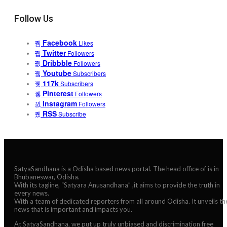
Follow Us
Facebook
Likes
Twitter
Followers
Dribbble
Followers
Youtube
Subscribers
117k
Subscribers
Pinterest
Followers
Instagram
Followers
RSS
Subscribe
SatyaSandhana is a Odisha based news portal. The head office of is in
Bhubaneswar, Odisha.
With its tagline, “Satyara Anusandhana” ,it aims to provide the truth in
every news.
With a team of dedicated reporters from all around Odisha. It unveils th
news that is important and impacts you.
At SatyaSandhana, we put up truly unbiased and discrimination free