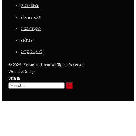
ଜଣା ଅଜଣା
ଜୀବନଚର୍ଯ୍ୟା
ମନୋରଞ୍ଜନ
ରାଶିଫଳ
ସତ୍ୟ ସନ୍ଧାନ
© 2026 - Satyasandhana. All Rights Reserved.
Website Design:
Sign in