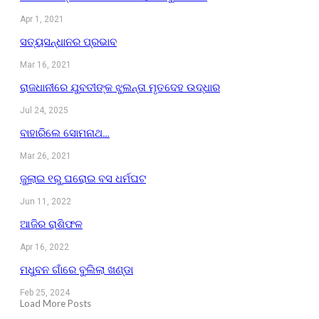
Apr 1, 2021
ସତ୍ୟସନ୍ଧାନର ପ୍ରଭାବ
Mar 16, 2021
ରାଜଧାନୀରେ ଯୁବତୀଙ୍କ ଝୁଲନ୍ତା ମୃତଦେହ ଉଦ୍ଧାର
Jul 24, 2025
ବାହାରିଲେ ସୋମନାଥ…
Mar 26, 2021
ଜୁଲାଇ ୧ରୁ ଘରୋଇ ବସ ଧର୍ମଘଟ
Jun 11, 2022
ଆଜିର ରାଶିଫଳ
Apr 16, 2022
ମଧୁବନ ଗାଁରେ ବୁଲିଲା ଖଣ୍ଡା
Feb 25, 2024
Load More Posts