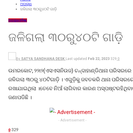
ଅପରାଧ
ଜଳିଗଲା ୩୦ରୁ୪୦ଟି ଗାଡ଼ି
ଅପରାଧ
ଓଡ଼ିଶା
ଜଳିଗଲା ୩୦ରୁ୪୦ଟି ଗାଡ଼ି
By
SATYA SANDHANA DESK
Last updated
Feb 22, 2023
329
0
ଉମରକୋଟ, ୨୨ା୨(ଏସଏସନିଉଜ) ଚନ୍ଦାହାଣ୍ଡିଥାନା ପରିସରରେ
ଜଳିଗଲା ୩୦ରୁ ୪୦ଟିଗାଡ଼ି । ଏଗୁଡ଼ିକୁ ଜବତକରି ଥାନା ପରିସରର
ରଖାଯାଇଥିଲା ।ତେବେ ନିଆଁ ଲାଗିବାର କାରଣ ଅସ୍ପଷ୍ଟରହିଥିବ
ଜଣାପଡିଛି ।
- Advertisement -
329
0