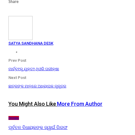
Share
SATYA SANDHANA DESK
Prev Post
ମାର୍ଚ୍ଚ୧ରୁ ଯୁକ୍ତ୨ ଥିଓରି ପରୀକ୍ଷା
Next Post
ଛାତ୍ରଙ୍କ ମାଡ଼ରେ ଅଧ୍ୟାପକ ଗୁରୁତର
You Might Also Like
More From Author
ଅପରାଧ
ପୂର୍ବତନ ବିଧାୟକଙ୍କ ଜ୍ୱାଇଁ ଗିରଫ