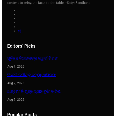
content to bring the facts to the table. –SatyaSandhana
Editors' Picks
ପୂର୍ବତନ ବିଧାୟକଙ୍କ ଜ୍ୱାଇଁ ଗିରଫ
Aug 7, 2026
ବିଜେପି କର୍ମୀଙ୍କୁ ହତ୍ୟା; ୩ଗିରଫ
Aug 7, 2026
ଛାତ୍ରୋଂ କି ଗୁଞ୍ଜ ସ୍ଥାନ ବୁକିଂ ବାତିଲ୍
Aug 7, 2026
Popular Posts