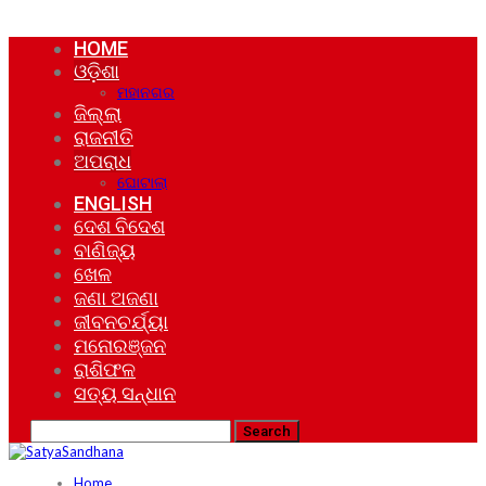
HOME
ଓଡ଼ିଶା
ମହାନଗର
ଜିଲ୍ଲା
ରାଜନୀତି
ଅପରାଧ
ଘୋଟାଲା
ENGLISH
ଦେଶ ବିଦେଶ
ବାଣିଜ୍ୟ
ଖେଳ
ଜଣା ଅଜଣା
ଜୀବନଚର୍ଯ୍ୟା
ମନୋରଞ୍ଜନ
ରାଶିଫଳ
ସତ୍ୟ ସନ୍ଧାନ
Home