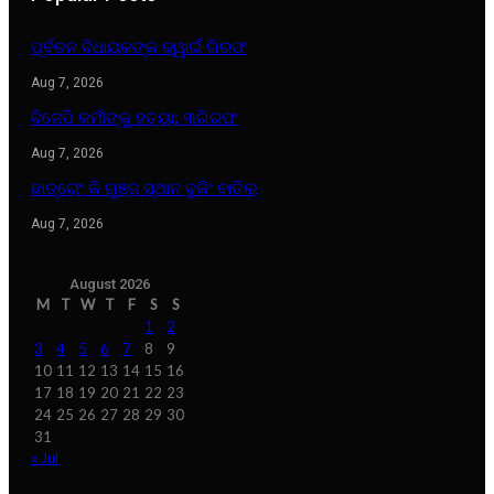
ପୂର୍ବତନ ବିଧାୟକଙ୍କ ଜ୍ୱାଇଁ ଗିରଫ
Aug 7, 2026
ବିଜେପି କର୍ମୀଙ୍କୁ ହତ୍ୟା; ୩ଗିରଫ
Aug 7, 2026
ଛାତ୍ରୋଂ କି ଗୁଞ୍ଜ ସ୍ଥାନ ବୁକିଂ ବାତିଲ୍
Aug 7, 2026
August 2026
M
T
W
T
F
S
S
1
2
3
4
5
6
7
8
9
10
11
12
13
14
15
16
17
18
19
20
21
22
23
24
25
26
27
28
29
30
31
« Jul