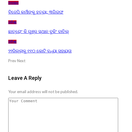
ଅପରାଧ
ବିଜେପି କର୍ମୀଙ୍କୁ ହତ୍ୟା; ୩ଗିରଫ
ଓଡ଼ିଶା
ଛାତ୍ରୋଂ କି ଗୁଞ୍ଜ ସ୍ଥାନ ବୁକିଂ ବାତିଲ୍
ଓଡ଼ିଶା
୨୨ଜିଲ୍ଲାକୁ ୧୧୦ କୋଟି ବନ୍ୟା ସହାୟତା
Prev
Next
Leave A Reply
Your email address will not be published.