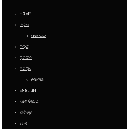
HOME
ଓଡ଼ିଶା
ମହାନଗର
ଜିଲ୍ଲା
ରାଜନୀତି
ଅପରାଧ
ଘୋଟାଲା
ENGLISH
ଦେଶ ବିଦେଶ
ବାଣିଜ୍ୟ
ଖେଳ