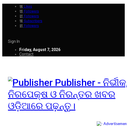
Likes
Followers
Followers
Subscribers
Followers
Sign In
Friday, August 7, 2026
Contact
Publisher - ନିର୍ଭୀକ
ନିରପେକ୍ଷ ଓ ନିରନ୍ତର ଖବର
ଓଡ଼ିଆରେ ପଢ଼ନ୍ତୁ।