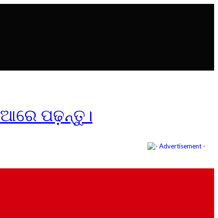
ିଆରେ ପଢ଼ନ୍ତୁ।