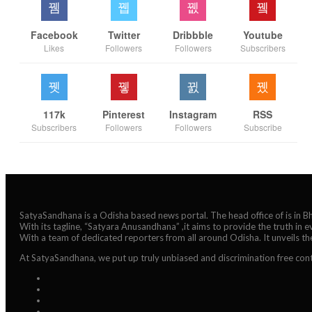
Facebook
Twitter
Dribbble
Youtube
Likes
Followers
Followers
Subscribers
117k
Pinterest
Instagram
RSS
Subscribers
Followers
Followers
Subscribe
SatyaSandhana is a Odisha based news portal. The head office of is in 
With its tagline, “Satyara Anusandhana” ,it aims to provide the truth in 
With a team of dedicated reporters from all around Odisha. It unveils t
At SatyaSandhana, we put up truly unbiased and discrimination free cont