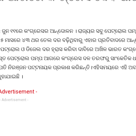
େ ଜୁନ ୧୧ରେ କଂଗ୍ରେସର ଆନ୍ଦୋଳନ । ରାଜ୍ୟର ସବୁ ପେଟ୍ରୋଲ ପମ
ତ ୫ ମାସରେ ୪୩ ଥର ତେଲ ଦର ବଢ଼ିଥିବାରୁ ଏହାର ପ୍ରତିବାଦରେ ଆ
େଟ୍ରୋଲ ଓ ଡିଜେଲ ଦର ହ୍ରାସ କରିବା ଦାବିରେ ଅଖିଳ ଭାରତ କଂଗ୍
ର ସମସ୍ତ ପେଟ୍ରୋଲ ପମ୍ପ ଆଗରେ କଂଗ୍ରେସ ଦଳ ତରଫରୁ ସାଂକେତିକ 
ସଭାପତି ନିରଞ୍ଜନ ପଟ୍ଟନାୟକ ପ୍ରକାଶ କରିଛନ୍ତି।ଏହିସମୟରେ ଏହି 
ୁହାଯାଇଛି ।
- Advertisement -