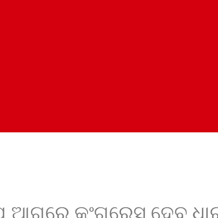
ପ ଆଗରେ କଂଗ୍ରେସ ଦେବ ଧା