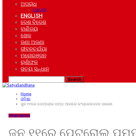
ଅପରାଧ
ଘୋଟାଲା
ENGLISH
ଦେଶ ବିଦେଶ
ବାଣିଜ୍ୟ
ଖେଳ
ଜଣା ଅଜଣା
ଜୀବନଚର୍ଯ୍ୟା
ମନୋରଞ୍ଜନ
ରାଶିଫଳ
ସତ୍ୟ ସନ୍ଧାନ
Home
ଓଡ଼ିଶା
ଜୁନ ୧୧ରେ ପେଟ୍ରୋଲ ପମ୍ପ ଆଗରେ କଂଗ୍ରେସ ଦେବ ଧାରଣା
ଓଡ଼ିଶା
ମହାନଗର
ଜୁନ ୧୧ରେ ପେଟ୍ରୋଲ ପମ୍