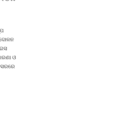
୍ପ
ନ୍ଦୋଳନ
ରେସ
ଧାରଣା ଓ
ଅବସରରେ