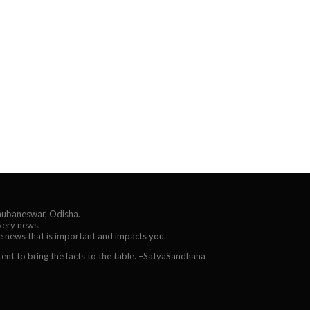
Bhubaneswar, Odisha.
every news.
he news that is important and impacts you.
ent to bring the facts to the table. –SatyaSandhana