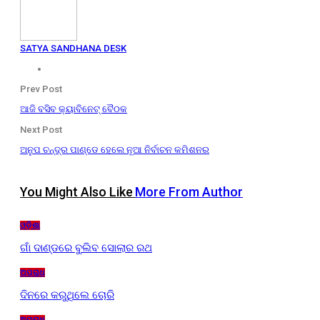
SATYA SANDHANA DESK
Prev Post
ଆଜି ବସିବ କ୍ୟାବିନେଟ୍ ବୈଠକ
Next Post
ଅନୁପ ଚନ୍ଦ୍ର ପାଣ୍ଡେ ହେଲେ ନୂଆ ନିର୍ବାଚନ କମିଶନର
You Might Also Like
More From Author
ଓଡ଼ିଶା
ଗାଁ ଦାଣ୍ଡରେ ବୁଲିବ ସୋଲାର ରଥ
ଅପରାଧ
ଦିନରେ କରୁଥିଲେ ଚୋରି
ଅପରାଧ