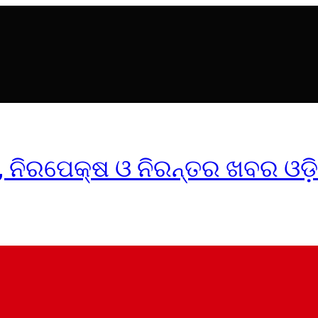
ୀକ, ନିରପେକ୍ଷ ଓ ନିରନ୍ତର ଖବର ଓଡ଼