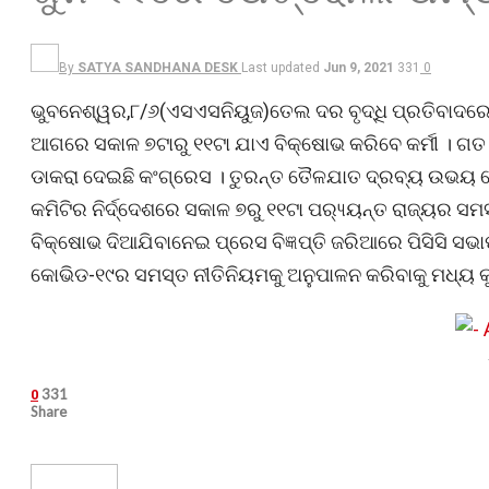
By
SATYA SANDHANA DESK
Last updated
Jun 9, 2021
331
0
ଭୁବନେଶ୍ୱର,୮/୬(ଏସଏସନିୟୁଜ)ତେଲ ଦର ବୃଦ୍ଧି ପ୍ରତିବାଦର
ଆଗରେ ସକାଳ ୭ଟାରୁ ୧୧ଟା ଯାଏ ବିକ୍ଷୋଭ କରିବେ କର୍ମୀ । ଗ
ଡାକରା ଦେଇଛି କଂଗ୍ରେସ । ତୁରନ୍ତ ତୈଳଯାତ ଦ୍ରବ୍ୟ ଉଭୟ ପ
କମିଟିର ନିର୍ଦ୍ଦେଶରେ ସକାଳ ୭ରୁ ୧୧ଟା ପର‌୍ୟ୍ୟନ୍ତ ରାଜ୍ୟ
ବିକ୍ଷୋଭ ଦିଆଯିବାନେଇ ପ୍ରେସ ବିଜ୍ଞପ୍ତି ଜରିଆରେ ପିସିସି 
କୋଭିଡ-୧୯ର ସମସ୍ତ ନୀତିନିୟମକୁ ଅନୁପାଳନ କରିବାକୁ ମଧ୍ୟ କ
331
0
Share