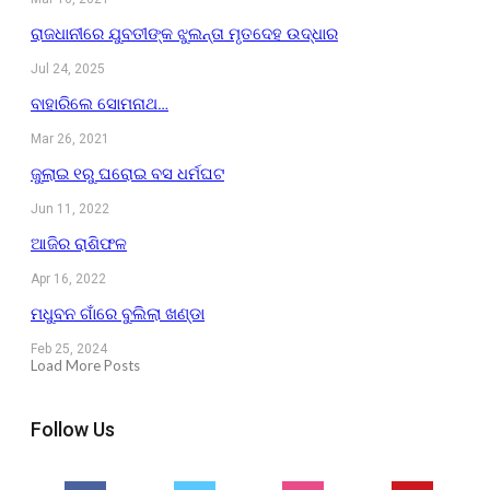
ରାଜଧାନୀରେ ଯୁବତୀଙ୍କ ଝୁଲନ୍ତା ମୃତଦେହ ଉଦ୍ଧାର
Jul 24, 2025
ବାହାରିଲେ ସୋମନାଥ…
Mar 26, 2021
ଜୁଲାଇ ୧ରୁ ଘରୋଇ ବସ ଧର୍ମଘଟ
Jun 11, 2022
ଆଜିର ରାଶିଫଳ
Apr 16, 2022
ମଧୁବନ ଗାଁରେ ବୁଲିଲା ଖଣ୍ଡା
Feb 25, 2024
Load More Posts
Follow Us