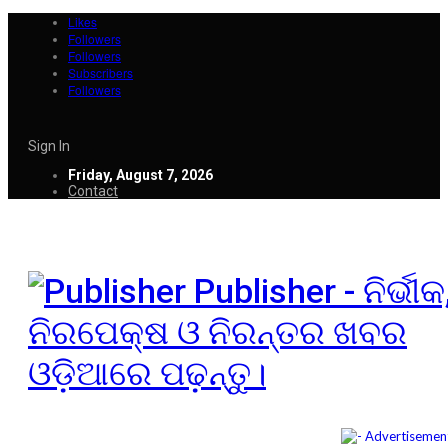
Likes
Followers
Followers
Subscribers
Followers
Sign In
Friday, August 7, 2026
Contact
Publisher - ନିର୍ଭୀକ
ନିରପେକ୍ଷ ଓ ନିରନ୍ତର ଖବର
ଓଡ଼ିଆରେ ପଢ଼ନ୍ତୁ।