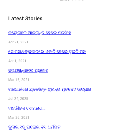
Latest Stories
କରୋନାରେ ଆକ୍ରାନ୍ତ ହେଲେ ନରସିଂହ
Apr 21, 2021
ସୋମନାଥଙ୍କପୀଠରେ ଏକାଠି ହେଲେ ଦୁଇଟି ମନ
Apr 1, 2021
ସତ୍ୟସନ୍ଧାନର ପ୍ରଭାବ
Mar 16, 2021
ରାଜଧାନୀରେ ଯୁବତୀଙ୍କ ଝୁଲନ୍ତା ମୃତଦେହ ଉଦ୍ଧାର
Jul 24, 2025
ବାହାରିଲେ ସୋମନାଥ…
Mar 26, 2021
ଜୁଲାଇ ୧ରୁ ଘରୋଇ ବସ ଧର୍ମଘଟ