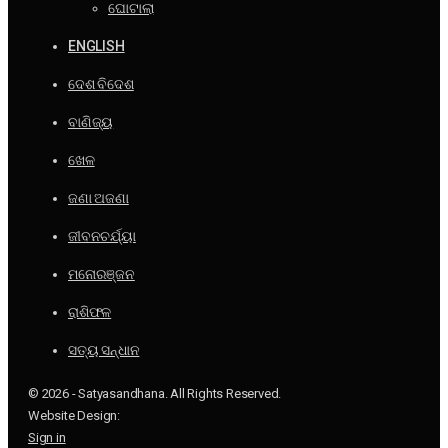
ଘୋଟାଲା
ENGLISH
ଦେଶ ବିଦେଶ
ବାଣିଜ୍ୟ
ଖେଳ
ଜଣା ଅଜଣା
ଜୀବନଚର୍ଯ୍ୟା
ମନୋରଞ୍ଜନ
ରାଶିଫଳ
ସତ୍ୟ ସନ୍ଧାନ
© 2026 - Satyasandhana. All Rights Reserved.
Website Design:
Sign in