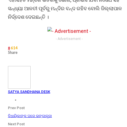
ସନ୍ଧ୍ୟା ଆଳତୀ ପୂର୍ବରୁ ମନ୍ଦିର ବନ୍ଦ ରହିବ ବୋଲି ଜିଲ୍ଲାପାଳ
ନିର୍ଦ୍ଦେଶ ଦେଇଛନ୍ତି ।
- Advertisement -
614
0
Share
SATYA SANDHANA DESK
Prev Post
ବିଧାୟିକାଙ୍କ ଘରେ ଭଙ୍ଗାରୁଜା
Next Post