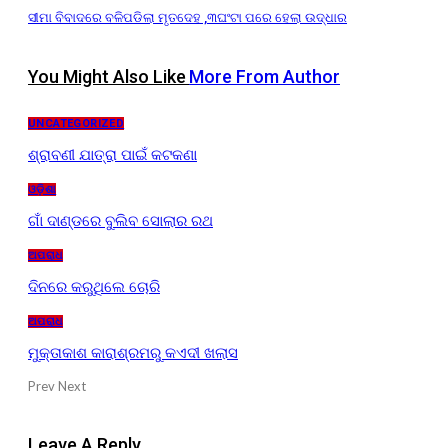
ସୀମା ବିବାଦରେ ବଳିପଡିଲା ମୃତଦେହ ,୩ଘଂଟା ପରେ ହେଲା ଉଦ୍ଧାର
You Might Also Like
More From Author
UNCATEGORIZED
ଶ୍ରାବଣୀ ଯାତ୍ରା ପାଇଁ କଟକଣା
ଓଡ଼ିଶା
ଗାଁ ଦାଣ୍ଡରେ ବୁଲିବ ସୋଲାର ରଥ
ଅପରାଧ
ଦିନରେ କରୁଥିଲେ ଚୋରି
ଅପରାଧ
ମୁକ୍ତାକାଶ କାରାଶ୍ରମରୁ କଏଦୀ ଖଲାସ
Prev
Next
Leave A Reply