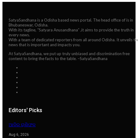
SatyaSandhana is a Odisha based news portal. The head office of is in
Bhubaneswar, Odisha.
With its tagline, “Satyara Anusandhana” ,it aims to provide the truth in
every news.
With a team of dedicated reporters from all around Odisha. It unveils th
news that is important and impacts you.
At SatyaSandhana, we put up truly unbiased and discrimination free
content to bring the facts to the table. –SatyaSandhana
Editors' Picks
ଆଜିର ରାଶିଫଳ
Aug 6, 2026