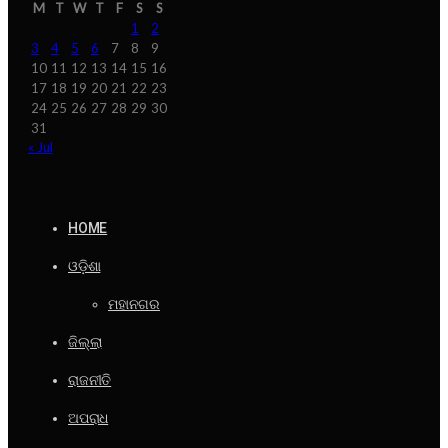
M
T
W
T
F
S
S
1
2
3
4
5
6
7
8
9
10
11
12
13
14
15
16
17
18
19
20
21
22
23
24
25
26
27
28
29
30
31
« Jul
HOME
ଓଡ଼ିଶା
ମହାନଗର
ଜିଲ୍ଲା
ରାଜନୀତି
ଅପରାଧ