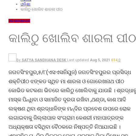
ଓଡ଼ିଶା
କାଲିଠୁ ଖୋଲିବ ଶାରଳା ପୀଠ
ଓଡ଼ିଶା
ମହାନଗର
କାଲିଠୁ ଖୋଲିବ ଶାରଳା ପୀ
By
SATYA SANDHANA DESK
Last updated
Aug 5, 2021
614
0
ଜଗତସିଂହପୁର,୫/୮(ଏସଏସନିୟୁଜ) ଜଗତସିଂହପୁରର ପ୍ରସିଦ୍ଧ
ଶକ୍ତିପୀଠ ଝଙ୍କଡ ସ୍ଥିତ ମା ଶାରଳା ଓ ଗୋରେଖନାଥ ପୀଠ
କୋଭିଡ କଟକଣା ଭିତରେ କାଲିଠୁ ଖୋଲିବାକୁ ଯାଉଛି । ଶ୍ରଦ୍ଧାଳ
ମାସ୍କ ପିନ୍ଧିବା ଓ ସାମାଜିତ ଦୂରତା ରଖିବା ,ଥଣ୍ଡା, କାଶ ଆଦି
ଲକ୍ଷଣ ଥିବା ଶ୍ରଦ୍ଧାଳିଙ୍କ ମନ୍ଦିର ପ୍ରବେଶ ଉପରେ ରୋକ
ଲଗାଇବାକୁ ଜିଲ୍ଲାପାଳ ସଂଗ୍ରାମ କେଶରୀ ମହାପାତ୍ରଙ୍କ
ଅଧ୍ୟକ୍ଷତା ବସିଥିବା ବୈଠକରେ ନିଷ୍ପତ୍ତି ନିଆଯାଇଛି ।
ଏହାସହିତ ମନ୍ଦିର ଭିତରକୁ ଭୋଗ, ପ୍ରସାଦ ଯିବା ନିଷେଧ ସହ