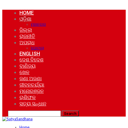
HOME
ଓଡ଼ିଶା
ମହାନଗର
ଜିଲ୍ଲା
ରାଜନୀତି
ଅପରାଧ
ଘୋଟାଲା
ENGLISH
ଦେଶ ବିଦେଶ
ବାଣିଜ୍ୟ
ଖେଳ
ଜଣା ଅଜଣା
ଜୀବନଚର୍ଯ୍ୟା
ମନୋରଞ୍ଜନ
ରାଶିଫଳ
ସତ୍ୟ ସନ୍ଧାନ
Home