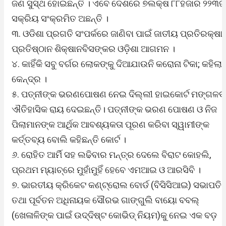
ଜଣ ସୁସ୍ଥ ହୋଇଛନ୍ତି । ଏବେ ଦେଶରେ ୭ଲକ୍ଷ ୮୮ହଜାର ୨୨୩
ସକ୍ରିୟ ସଂକ୍ରମିତ ଅଛନ୍ତି ।
୩. ଓଡିଶା ପ୍ରଗତି ସଂପର୍କରେ ଜାଣିବା ପାଇଁ ଜାତୀୟ ପ୍ରତିରକ୍ଷା
ପ୍ରତିଷ୍ଠାନ ଶିକ୍ଷାନବିସଙ୍କର ଓଡ଼ିଶା ଆଗମନ ।
୪. କାହିଁକି ସବୁ ବର୍ଗର ଲୋକଙ୍କୁ ଦିଆଯାଉନି କରୋନା ଟିକା; କହିଲା
କେନ୍ଦ୍ର ।
୫. ପତ୍ନୀଙ୍କ ଭରଣପୋଷଣ ନେଇ ଦିଲ୍ଲୀ ହାଇକୋର୍ଟ ମଙ୍ଗଳବ
ଐତିହାସିକ ରାୟ ଦେଇଛନ୍ତି। ପତ୍ନୀଙ୍କ ଭରଣ ପୋଷଣ ଓ ନିଜ
ପିଲାମାନଙ୍କ ଆର୍ଥିକ ଆବଶ୍ୟକତା ପୂରଣ କରିବା ସ୍ୱାମୀଙ୍କ
କର୍ତ୍ତବ୍ୟ ବୋଲି କହିଛନ୍ତି କୋର୍ଟ ।
୬. ରୋହିତ ଆର୍ମି ସହ ଲଢିବାର ମନ୍ତ୍ର ଦେଲେ ବିରାଟ କୋହଲି,
ପ୍ରଥମ ମ୍ୟାଚ୍‌ରେ ମୁହାଁମୁହିଁ ହେବେ ଏମଆଇ ଓ ଆରସିବି ।
୭. ଭାରତୀୟ କ୍ରିକେଟ କଣ୍ଟ୍ରୋଲ ବୋର୍ଡ (ବିସିସିଆଇ) ସଭାପତି
ତଥା ପୂର୍ବତନ ଅଧିନାୟକ ସୌରଭ ଗାଙ୍ଗୁଲି ବାୟୋ ବବଲ୍
(ଖେଳାଳିଙ୍କ ପାଇଁ ଉଦ୍ଦିଷ୍ଟ କୋଭିଡ୍ ନିୟମ)କୁ ନେଇ ଏକ ବଡ଼