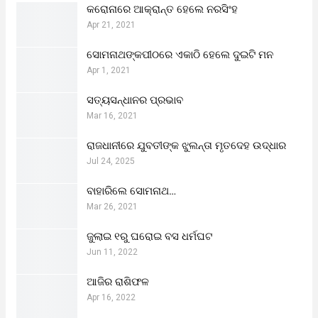
କରୋନାରେ ଆକ୍ରାନ୍ତ ହେଲେ ନରସିଂହ
Apr 21, 2021
ସୋମନାଥଙ୍କପୀଠରେ ଏକାଠି ହେଲେ ଦୁଇଟି ମନ
Apr 1, 2021
ସତ୍ୟସନ୍ଧାନର ପ୍ରଭାବ
Mar 16, 2021
ରାଜଧାନୀରେ ଯୁବତୀଙ୍କ ଝୁଲନ୍ତା ମୃତଦେହ ଉଦ୍ଧାର
Jul 24, 2025
ବାହାରିଲେ ସୋମନାଥ…
Mar 26, 2021
ଜୁଲାଇ ୧ରୁ ଘରୋଇ ବସ ଧର୍ମଘଟ
Jun 11, 2022
ଆଜିର ରାଶିଫଳ
Apr 16, 2022