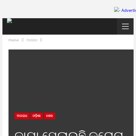
Home
ଅପରାଧ
ଅପରାଧ
ଓଡ଼ିଶା
ଖେଳ
କାୟା ମେଲାଉଛି କରୋନା