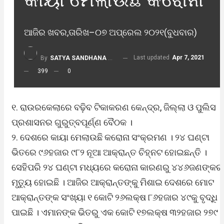
ଆଜିର ଖବର,ତାରିଖ–୦୭ ଅପ୍ରେଲ ୨୦୨୧(ବୁଧବାର)
Last updated
Apr 7, 2021
By
SATYA SANDHANA DESK
399
0
୧. ରାଉରକେଲାରେ ବଢ଼ିବ ଟିକାକରଣ କେନ୍ଦ୍ର, ଜିଲ୍ଲା ଓ ପୁଲିସ
ପ୍ରଶାସନର ଗୁରୁତ୍ବପୂର୍ଣ୍ଣ ବୈଠକ ।
୨. ଦେଶରେ କାୟା ମେଲାଉଛି କରୋନା ସଂକ୍ରମଣ । ୨୪ ଘଣ୍ଟା
ଭିତରେ ୯୬ହଜାର ୯୮୨ ନୂଆ ଆକ୍ରାନ୍ତ ଚିହ୍ନଟ ହୋଇଛନ୍ତି ।
ସେହିପରି ୨୪ ଘଣ୍ଟା ମଧ୍ୟରେ କରୋନା କାରଣରୁ ୪୪୬ଜଣଙ୍କର
ମୃତ୍ୟୁ ହୋଇଛି । ଆଜିର ଆକ୍ରାନ୍ତଙ୍କୁ ମିଶାଇ ଦେଶରେ ମୋଟ
ଆକ୍ରାନ୍ତଙ୍କ ସଂଖ୍ୟା ୧ କୋଟି ୨୬ଲକ୍ଷ ୮୬ହଜାର ୪୯କୁ ବୃଦ୍ଧି
ପାଇଛି । ଏମାନଙ୍କ ଭିତରୁ ଏକ କୋଟି ୧୭ଲକ୍ଷ ୩୨ହଜାର ୨୭୯