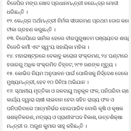
ବିଜେପିର ମଙ୍ଗ ଖୋଦ ପ୍ରଧାନମନ୍ତ୍ରୀ ନରେନ୍ଦ୍ର ମୋଦୀ
ଧରିଛନ୍ତି ।
୧୨. କେନ୍ଦ୍ର ଅର୍ଥମନ୍ତ୍ରୀ ନିର୍ମଳା ସୀତାରମଣ ପ୍ରଥମ ଡୋଜ କରୋ
ଟୀକା ଗ୍ରହଣ କରୁଛନ୍ତି ।
୧୩. ବିଜେପିରେ ସାମିଲ ହେଲେ ବୀରପୁରୁଷତମ ପଞ୍ଚାୟତର ଶତାଧ
ବିଜେଡି କର୍ମୀ ଏବଂ ସ୍ୱଂୟ ସହାୟିକା ମହିଳା ।
୧୪. ମହାରାଷ୍ଟ୍ରରେ ବେକାବୁ କରୋନା ସଂକ୍ରମଣ, ୨୪ ଘଣ୍ଟାରେ 
ହଜାରରୁ ଅଧିକ ସଂକ୍ରମିତ ଚିହ୍ନଟ, ୨୯୭ ଜଣଙ୍କ ମୃତ୍ୟୁ ।
୧୫. କୋଭିଡ ନିୟମ ଅନୁପାଳନ ପାଇଁ ପୋଲିସକୁ ନିର୍ଦ୍ଦେଶ ଦେଲେ
ମୁଖ୍ୟମନ୍ତ୍ରୀ, ହେବ ୧୦ ଦିନିଆ ଅଭିଯାନ ।
୧୬. ସ୍ଥାନୀୟ ମୃତ୍ତିକା ଓ ଜଳବାୟୁ ଅନୁକୂଳ ଫଳ, ପନିପରିବା ଚାଷ
କାର୍ଯ୍ୟ ଦ୍ୱାରା ଚାଷୀ ଲାଭବାନ ହେବା ସହିତ ରାଜ୍ୟ ଫଳ ଓ
ପନିପରିବାରେ ଆତ୍ମନିର୍ଭର ହୋଇପାରିବ ବୋଲି କୃଷି ଓ କୃଷକ
ସଶକ୍ତିକରଣ, ମତ୍ସ୍ୟ ଓ ପ୍ରାଣୀସଂପଦ ବିକାଶ, ଉଚ୍ଚଶିକ୍ଷା
ମନ୍ତ୍ରୀ ଡ. ଅରୁଣ କୁମାର ସାହୁ କହିଛନ୍ତି ।