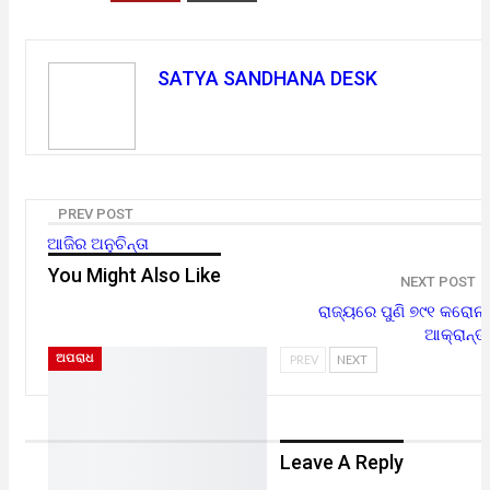
SATYA SANDHANA DESK
PREV POST
ଆଜିର ଅନୁଚିନ୍ତା
You Might Also Like
NEXT POST
ରାଜ୍ୟରେ ପୁଣି ୭୯୧ କରୋନା
ଆକ୍ରାନ୍ତ
ଅପରାଧ
PREV
NEXT
Leave A Reply