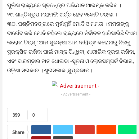
ପୁଲିସ ରାଜ୍ୟରେ ସ୍ବତନ୍ତ୍ର ଅଭିଯାନ ଆରମ୍ଭ କରିବ ।
୨୯. ଶାନ୍ତିସ୍ତୂପ ମରାମତି: ଖର୍ଚ୍ଚ ହେବ ୧କୋଟି ଟଙ୍କା ।
୩୦. ପଶ୍ଚିମବଙ୍ଗରେ ମୁହାଁମୁହିଁ ମୋଦି ଓ ମମତା । ମମତାଙ୍କୁ
ଟାର୍ଗେଟ କରି ମୋଦି କହିଲେ ରାଜ୍ୟରେ ନିର୍ବାଚନ ହାରିସାରିଛି ଟିଏମସ
କରୋନା ଟିପ୍ସ୍ : ଆମ ସୁରକ୍ଷା ଆମ ଦାୟିତ୍ଵ କରୋନାରୁ ନିଜକୁ
ସୁରକ୍ଷିତ ରଖିବା ପାଇଁ ମାସ୍କ ପିନ୍ଧିବା, ଶାରୀରିକ ଦୂରତା ରଖିବା,
ଏବଂ ବାରମ୍ବାର ହାତ ଧୋଇବା -ସୂଚନା ଓ ଲୋକସମ୍ପର୍କ ବିଭାଗ,
ଓଡ଼ିଶା ସରକାର । ଶୁଭସକାଳ ,ସୁପ୍ରଭାତ।
- Advertisement -
399
0
Share