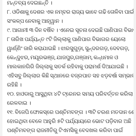
ମନ୍ତବ୍ୟ ଦେଇଛନ୍ତି ।
୮. ଓଡିଶାକୁ ଦେଶର ଏକ ନମ୍ବର ରାଜ୍ୟ ଭାବେ ଗଢି ତୋଳିବା ପାଇଁ
ସଂକଳ୍ପ ନେବାକୁ ଆହ୍ୱାନ ।
୯. ଆଗାମୀ ୩ ଦିନ ବର୍ଷିବ । ଏନେଇ ସୂଚନା ଦେଇଛି ପାଣିପାଗ ବିଭା
୮ ତାରିଖ ପର୍ଯ୍ୟନ୍ତ ୯ଟି ଜିଲ୍ଲାକୁ ପାଣିପାଗ ବିଭାଗର ୟେଲୋ
ୱାର୍ଣ୍ଣିଂ ଜାରି କରାଯାଇଛି । ଝାରସୁଗୁଡ଼ା, ସୁନ୍ଦରଗଡ଼, ଦେବଗଡ଼,
କେନ୍ଦୁଝର, ମୟୂରଭଞ୍ଜ, ଯାଜପୁର,ଗଞ୍ଜାମ, କନ୍ଧମାଳ ଓ
ମାଲକାନଗିରି ଜିଲ୍ଲାକୁ ସତର୍କ ରହିବାକୁ ପରାମର୍ଶ ଦିଆଯାଇଛି ।
ଏହିସବୁ ଜିଲ୍ଲାର କିଛି ସ୍ଥାନରେ ବଜ୍ରପାତ ସହ ଝଡ଼ବର୍ଷା ସମ୍ଭାବ
ରହିଛି ।
୧୦. ହାଓଡାରୁ ଆସୁଥିବା ୪ଟି ଟ୍ରେନର ସମୟ ପରିବର୍ତ୍ତନ କରିଲା
ରେଳବାଇ ।
୧୧. ବିଜେପି ଫୋକସ୍‌ରେ ପଶ୍ଚିମବଙ୍ଗ । ୩ଟି ଚରଣ ମତଦାନ ଶ
ହୋଇଥିବା ବେଳେ ଆହୁରି ୫ଟି ପର୍ଯ୍ୟାୟରେ ଭୋଟ ପଡ଼ିବାର ଅଛି ।
ପଶ୍ଚିମବଙ୍ଗ ରାଜନୀତିରୁ ଟିଏମସିକୁ ବେଦଖଲ କରିବା ପାଇଁ