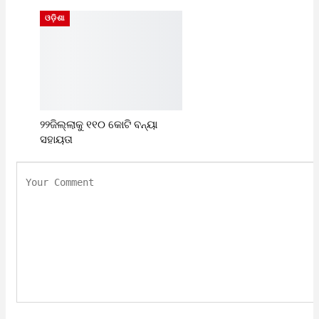
ଓଡ଼ିଶା
୨୨ଜିଲ୍ଲାକୁ ୧୧୦ କୋଟି ବନ୍ୟା
ସହାୟତା