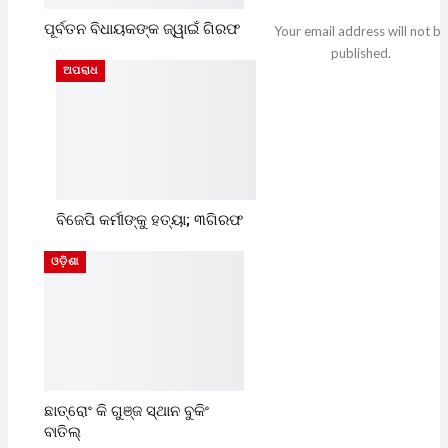
ପୂର୍ବତନ ବିଧାୟକଙ୍କ ଜ୍ୱାଇଁ ଗିରଫ
Your email address will not be
published.
ଅପରାଧ
ବିଜେପି କର୍ମୀଙ୍କୁ ହତ୍ୟା; ୩ଗିରଫ
ଓଡ଼ିଶା
ଛାତ୍ରୋଂ କି ଗୁଞ୍ଜ ସ୍ଥାନ ବୁକିଂ
ବାତିଲ୍