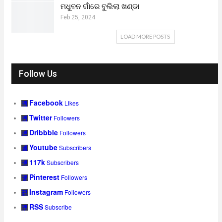
ମଧୁବନ ଗାଁରେ ବୁଲିଲା ଖଣ୍ଡା
Feb 25, 2024
LOAD MORE POSTS
Follow Us
Facebook
Likes
Twitter
Followers
Dribbble
Followers
Youtube
Subscribers
117k
Subscribers
Pinterest
Followers
Instagram
Followers
RSS
Subscribe