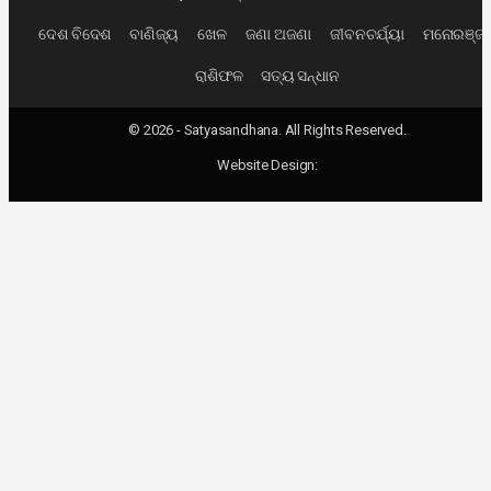
ଦେଶ ବିଦେଶ
ବାଣିଜ୍ୟ
ଖେଳ
ଜଣା ଅଜଣା
ଜୀବନଚର୍ଯ୍ୟା
ମନୋରଞ୍ଜ
ରାଶିଫଳ
ସତ୍ୟ ସନ୍ଧାନ
© 2026 - Satyasandhana. All Rights Reserved.
Website Design: