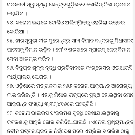
ସରକାରୀ ସ୍ୱାସ୍ଥ୍ୟ କେନ୍ଦ୍ରଗୁଡ଼ିକରେ କୋଭିଡ୍ ଟିକା ପ୍ରଦାନ
କରାଯିବ ।
୨୪. କରୋନା ଭୟରେ ଟୋକିଓ ଅଲିମ୍ପିକ୍‌ରୁ ଓହରିଲା ଉତ୍ତର
କୋରିଆ ।
୨୫. ଝାରସୁଗୁଡା ବୀର ସୁରେନ୍ଦ୍ର ସାଏ ବିମାନ ବନ୍ଦରରୁ ସିଧାସଳଖ
ପାଟନାକୁ ବିମାନ ଉଡ଼ିବ । ମେ’ ୧ ତାରଖରେ ସ୍ପାଇସ୍ ଜେଟ୍ ବିମାନ
ସେବା ଆରମ୍ଭ କରିବ ।
୨୬. ବିଦ୍ୟୁତ୍ ଶୁଳ୍କ ବୃଦ୍ଧି ପ୍ରତିବାଦରେ କଂଗ୍ରେସର ଓଇଆରସି.
କାର୍ଯ୍ୟାଳୟ ଘେରାଉ ।
୨୭. ଓଡ଼ିଶାରେ ମଙ୍ଗଳବାର ୨୬୬ କରୋନା ଆକ୍ରାନ୍ତ ଆରୋଗ୍ୟ
ଲାଭ କରିଛନ୍ତି । ଏହାକୁ ମିଶାଇ ରାଜ୍ୟରେ ସୁସ୍ଥ ହୋଇଥିବା ମୋଟ
ଆକ୍ରାନ୍ତ ସଂଖ୍ୟା ୩,୩୮,୪୧୬ରେ ପହଞ୍ଚିଛି ।
୨୮. କରୋନା ଭାଇରସ ସଂକ୍ରମଣ ବୃଦ୍ଧି ‌ଦେଖାଯାଇଥିବାରୁ
କଟକଣାକୁ ଆହୁରି ଜୋର କରିଦିଆଯାଇଛି । ଏନେଇ ମୁଖ୍ୟମନ୍ତ୍ର
ନବୀନ ପଟ୍ଟନାୟକଙ୍କ ନିର୍ଦ୍ଦେଶ ପରେ ଏପ୍ରିଲ ୭ ତାରିଖ ଠାରୁ