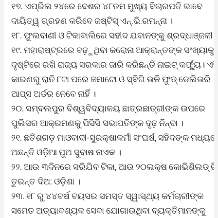
୧୭. ଏପ୍ରିଲ ୨୪ରେ ଦେଶର ୪୮ତମ ମୁଖ୍ୟ ବିଚାରପତି ଭାବେ
ଦାୟିତ୍ୱ ଗ୍ରହଣ କରିବେ ଜଷ୍ଟିସ୍ ଏନ୍.ଭି.ରମନ୍ନା ।
୧୮. ଫୁଲବାଣୀ ଓ ଟିକାବାଲିରେ ସହୀଦ ଯବାନଙ୍କୁ ଶ୍ରଦ୍ଧାଞ୍ଜଳୀ 
୧୯. ମହାରାଷ୍ଟ୍ରରେ ବଢ଼ୁଥିବା କରୋନା ଆକ୍ରାନ୍ତଙ୍କ ସଂଖ୍ୟାକୁ
ଦୃଷ୍ଟିରେ ରଖି ରାଜ୍ୟ ସରକାର ଜାରି କରିଛନ୍ତି ନାଇଟ୍ କର୍ଫ୍ୟୁ। ଏହ
କାରଣରୁ ରାତି ୮ଟା ପରେ ଜମାଟୋ ଓ ସ୍ବିଗି ଭଳି ଫୁଡ୍ ଡେଲିଭରି
ଆପ୍ସ ଅର୍ଡର ନେବେ ନାହିଁ ।
୨୦. ସମ୍ବଲପୁର ବିଶ୍ୱବିଦ୍ୟାଳୟ ଛାତ୍ରଛାତ୍ରୀଙ୍କ ଉପରେ
ପୁଲିସର ଆକ୍ରମଣକୁ ପିସିସି ସଭାପତିଙ୍କ ଦୃଢ଼ ନିନ୍ଦା ।
୨୧. ଛତିଶଗଡ଼ ମାଓବାଦୀ-ସୁରକ୍ଷାକର୍ମୀ ସଂଘର୍ଷ, ସହିଦଙ୍କ ମଧ୍ୟର
ଅଛନ୍ତି ଓଡ଼ିଆ ପୁଅ ସୁବାଷ ନାଏକ ।
୨୨. ଆଉ ୩ଦିନରେ ସରିଯିବ ଟିକା, ଆଉ ୨୦ଲକ୍ଷ କୋଭିଶିଲଡ୍ ଟି
ତୁରନ୍ତ ଦିଅ: ଓଡ଼ିଶା ।
୨୩. ୧୮ ରୁ ୪୪ବର୍ଷ ବୟସର ସମସ୍ତ ସ୍ୱାସ୍ଥ୍ୟ କର୍ମଚାରୀଙ୍କ
ସମେତ ଅତ୍ୟାବଶ୍ୟକ ସେବା ଯୋଗାଉଥିବା ବ୍ୟକ୍ତିମାନଙ୍କୁ