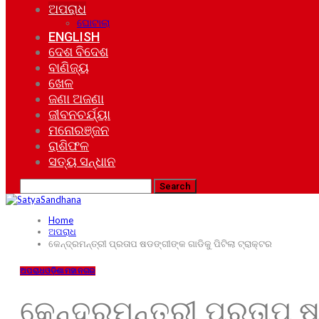
ଅପରାଧ
ଘୋଟାଲା
ENGLISH
ଦେଶ ବିଦେଶ
ବାଣିଜ୍ୟ
ଖେଳ
ଜଣା ଅଜଣା
ଜୀବନଚର୍ଯ୍ୟା
ମନୋରଞ୍ଜନ
ରାଶିଫଳ
ସତ୍ୟ ସନ୍ଧାନ
Home
ଅପରାଧ
କେନ୍ଦ୍ରମନ୍ତ୍ରୀ ପ୍ରତାପ ଷଡଙ୍ଗୀଙ୍କ ଗାଡିକୁ ପିଟିଲା ଟ୍ରାକ୍ଟର
ଅପରାଧ
ଓଡ଼ିଶା
ମହାନଗର
କେନ୍ଦ୍ରମନ୍ତ୍ରୀ ପ୍ରତାପ ଷ