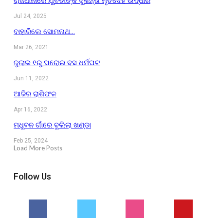
ରାଜଧାନୀରେ ଯୁବତୀଙ୍କ ଝୁଲନ୍ତା ମୃତଦେହ ଉଦ୍ଧାର
Jul 24, 2025
ବାହାରିଲେ ସୋମନାଥ…
Mar 26, 2021
ଜୁଲାଇ ୧ରୁ ଘରୋଇ ବସ ଧର୍ମଘଟ
Jun 11, 2022
ଆଜିର ରାଶିଫଳ
Apr 16, 2022
ମଧୁବନ ଗାଁରେ ବୁଲିଲା ଖଣ୍ଡା
Feb 25, 2024
Load More Posts
Follow Us