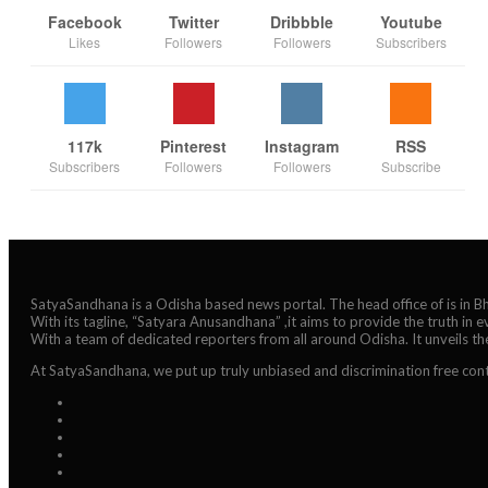
Facebook
Twitter
Dribbble
Youtube
Likes
Followers
Followers
Subscribers
117k
Pinterest
Instagram
RSS
Subscribers
Followers
Followers
Subscribe
SatyaSandhana is a Odisha based news portal. The head office of is in 
With its tagline, “Satyara Anusandhana” ,it aims to provide the truth in 
With a team of dedicated reporters from all around Odisha. It unveils t
At SatyaSandhana, we put up truly unbiased and discrimination free cont