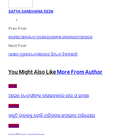
SATYA SANDHANA DESK
Prev Post
କରୋନା ଆକ୍ରାନ୍ତ-ଦେଶରେ୪ଲକ୍ଷ,ରାଜ୍ୟରେ୧୦ହଜାରେ
Next Post
ଆସାମ ମୁଖ୍ୟମନ୍ତ୍ରୀହେବେ ହିମନ୍ତ ବିଶ୍ଵଶର୍ମା
You Might Also Like
More From Author
ଓଡ଼ିଶା
ଆଇନ ମନ୍ତ୍ରୀଙ୍କ ବାସଭବନରେ ନାଗ ଓ ଢମଣା
ଅପରାଧ
ସ୍କୁଟି ଚାଳକକୁ ରୋକି ମନିପ୍ରସ ଛଡାଇବା ଅଭିଯୋଗ
ଅପରାଧ