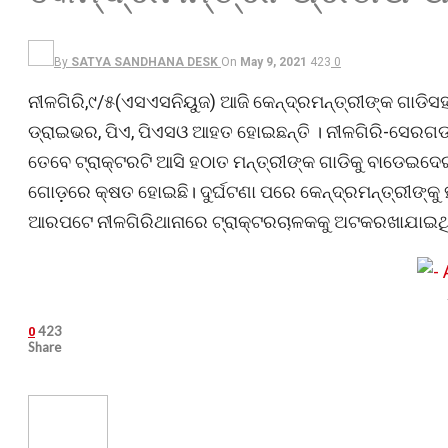
By
SATYA SANDHANA DESK
On
May 9, 2021
423
0
ନୀଳଗିରି,୯/୫(ଏସଏସନିୟୁଜ) ଆଜି କେନ୍ଦ୍ରମନ୍ତ୍ରୀଙ୍କ ଗାଡିସ
ଡ୍ରାଇଭର, ପିଏ, ପିଏସଓ ଆହତ ହୋଇଛନ୍ତି । ନୀଳଗିରି-ସେରଗଡ ଓ
ତେବେ ଟ୍ରାକ୍ଟରଟି ଆସି ହଠାତ ମନ୍ତ୍ରୀଙ୍କ ଗାଡିକୁ ବାଡେଇଦେଇଥିବ
ଗୋଡ଼ରେ କ୍ଷତ ହୋଇଛି। ଦୁର୍ଘଟଣା ପରେ କେନ୍ଦ୍ରମନ୍ତ୍ରୀଙ୍କୁ 
ଆରପଟେ ନୀଳଗିରିଥାନାରେ ଟ୍ରାକ୍ଟରଚାଳକକୁ ଅଟକରଖାଯାଇଥିବ
423
0
Share