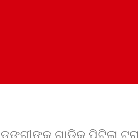
ଡଙ୍ଗୀଙ୍କ ଗାଡିକୁ ପିଟିଲା ଟ୍