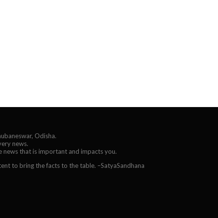
Bhubaneswar, Odisha.
every news.
he news that is important and impacts you.
ent to bring the facts to the table. –SatyaSandhana