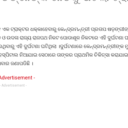
ହ ଏକ ଟ୍ରାକ୍ଟର ଧକ୍କାହେବାରୁ କେନ୍ଦ୍ରମନ୍ତ୍ରୀ ପ୍ରତାପ ଷଡ଼ଙ୍ଗୀ
 ଉଦଳା ରାଜ୍ୟ ରାଜପଥ ନିକଟ ପୋଡାଶୂଳ ନିକଟରେ ଏହି ଦୁର୍ଘଟଣା ଘଟ
ାରୁ ଏହି ଦୁର୍ଘଟଣା ଘଟିଥିଲା ।ଦୁର୍ଘଟଣାରେ କେନ୍ଦ୍ରମନ୍ତ୍ରୀଙ୍କ ମୁହ
ହସ୍ପିଟାଲ ନିଆଯାଇ ସେଠାରେ ତାଙ୍କର ପ୍ରାଥମିକ ଚିକିତ୍ସା କରାଯାଇଛ
ାର ଜଣାପଡିଛି ।
- Advertisement -