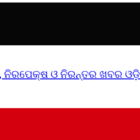
ୀକ, ନିରପେକ୍ଷ ଓ ନିରନ୍ତର ଖବର ଓଡ଼