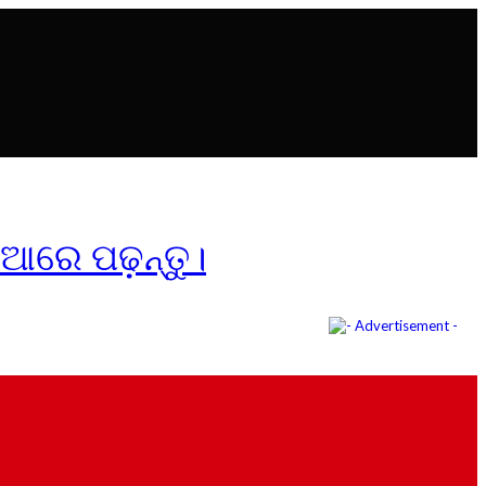
ିଆରେ ପଢ଼ନ୍ତୁ।