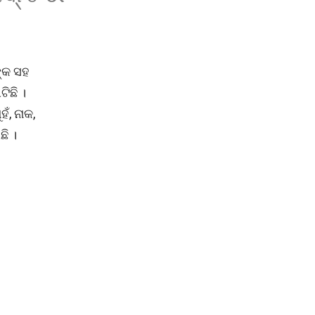
ଙ୍କ ସହ
ିଛି ।
ଁ, ନାକ,
ି ।