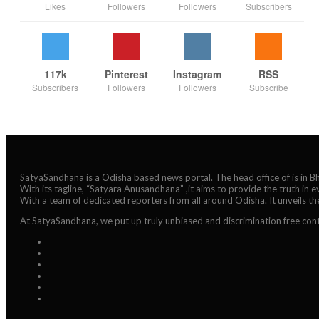
Likes
Followers
Followers
Subscribers
117k
Pinterest
Instagram
RSS
Subscribers
Followers
Followers
Subscribe
SatyaSandhana is a Odisha based news portal. The head office of is in 
With its tagline, “Satyara Anusandhana” ,it aims to provide the truth in 
With a team of dedicated reporters from all around Odisha. It unveils t
At SatyaSandhana, we put up truly unbiased and discrimination free cont