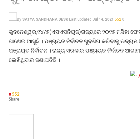
By
SATYA SANDHANA DESK
Last updated
Jul 14, 2021
552
0
ଭୁୁବନେଶ୍ୱର,୧୪/୭(ଏସଏସନିୟୁଜ)ରାଜ୍ୟରେ ୨୦୧୭ ମସିହା ଫେବ
ପାଖେଇ ଆସୁଛି । ପଞ୍ଚାୟତ ନିର୍ବାଚନ ଖୁବଶିଘ କରିବାକୁ ଉଦ୍ୟମ
ପଞ୍ଚାୟତ ନିର୍ବାଚନ । ରାଜ୍ୟ ସରକାର ପଞ୍ଚାୟତ ନିର୍ବାଚନ ଆଗାମ
ଲେଖିଥିବାର ଜଣାପଡିଛି ।
552
0
Share