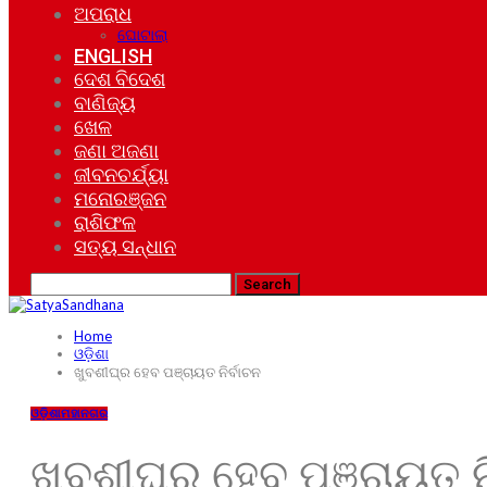
ଅପରାଧ
ଘୋଟାଲା
ENGLISH
ଦେଶ ବିଦେଶ
ବାଣିଜ୍ୟ
ଖେଳ
ଜଣା ଅଜଣା
ଜୀବନଚର୍ଯ୍ୟା
ମନୋରଞ୍ଜନ
ରାଶିଫଳ
ସତ୍ୟ ସନ୍ଧାନ
Home
ଓଡ଼ିଶା
ଖୁବଶୀଘ୍ର ହେବ ପଞ୍ଚାୟତ ନିର୍ବାଚନ
ଓଡ଼ିଶା
ମହାନଗର
ଖୁବଶୀଘ୍ର ହେବ ପଞ୍ଚାୟତ ନି