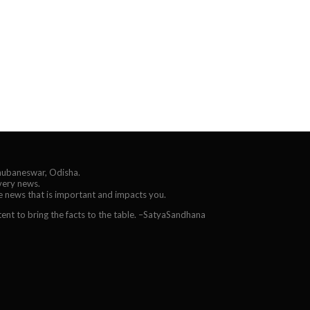
Bhubaneswar, Odisha.
every news.
he news that is important and impacts you.
ent to bring the facts to the table. –SatyaSandhana