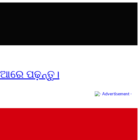
ିଆରେ ପଢ଼ନ୍ତୁ।