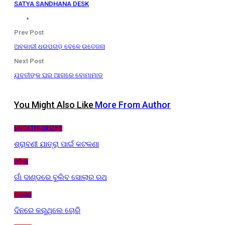
SATYA SANDHANA DESK
Prev Post
ଅବକାରୀ ଧରପଗଡ଼ ବେଳେ ଉତେଜନା
Next Post
ଯୁବତୀଙ୍କ ଘର ଆଗରେ ବୋମାମାଡ
You Might Also Like
More From Author
UNCATEGORIZED
ଶ୍ରାବଣୀ ଯାତ୍ରା ପାଇଁ କଟକଣା
ଓଡ଼ିଶା
ଗାଁ ଦାଣ୍ଡରେ ବୁଲିବ ସୋଲାର ରଥ
ଅପରାଧ
ଦିନରେ କରୁଥିଲେ ଚୋରି