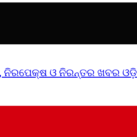
ୀକ, ନିରପେକ୍ଷ ଓ ନିରନ୍ତର ଖବର ଓଡ଼