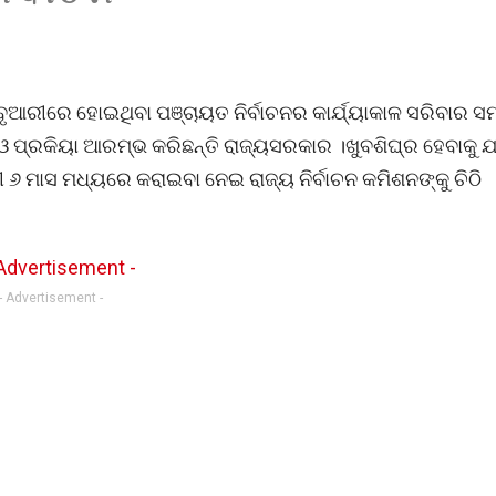
ୃଆରୀରେ ହୋଇଥିବା ପଞ୍ଚାୟତ ନିର୍ବାଚନର କାର୍ଯ୍ୟାକାଳ ସରିବାର 
 ଓ ପ୍ରକିୟା ଆରମ୍ଭ କରିଛନ୍ତି ରାଜ୍ୟସରକାର ।ଖୁବଶିଘ୍ର ହେବାକୁ ଯ
ୀ ୬ ମାସ ମଧ୍ୟରେ କରାଇବା ନେଇ ରାଜ୍ୟ ନିର୍ବାଚନ କମିଶନଙ୍କୁ ଚିଠି
- Advertisement -