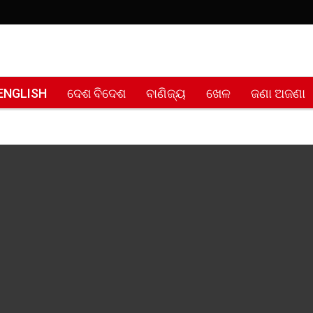
ENGLISH
ଦେଶ ବିଦେଶ
ବାଣିଜ୍ୟ
ଖେଳ
ଜଣା ଅଜଣା