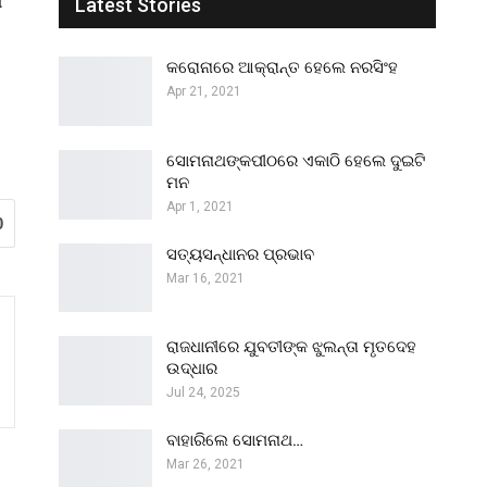
ି
Latest Stories
କରୋନାରେ ଆକ୍ରାନ୍ତ ହେଲେ ନରସିଂହ
Apr 21, 2021
ସୋମନାଥଙ୍କପୀଠରେ ଏକାଠି ହେଲେ ଦୁଇଟି
ମନ
Apr 1, 2021
0
ସତ୍ୟସନ୍ଧାନର ପ୍ରଭାବ
Mar 16, 2021
ରାଜଧାନୀରେ ଯୁବତୀଙ୍କ ଝୁଲନ୍ତା ମୃତଦେହ
ଉଦ୍ଧାର
Jul 24, 2025
ବାହାରିଲେ ସୋମନାଥ…
Mar 26, 2021