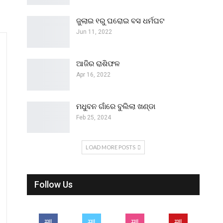
ଜୁଲାଇ ୧ରୁ ଘରୋଇ ବସ ଧର୍ମଘଟ
Jun 11, 2022
ଆଜିର ରାଶିଫଳ
Apr 16, 2022
ମଧୁବନ ଗାଁରେ ବୁଲିଲା ଖଣ୍ଡା
Feb 25, 2024
LOAD MORE POSTS
Follow Us