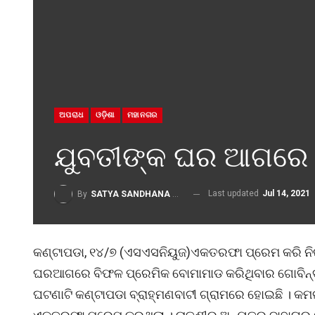
ଅପରାଧ
ଓଡ଼ିଶା
ମହାନଗର
ଯୁବତୀଙ୍କ ଘର ଆଗରେ
Last updated
Jul 14, 2021
By
SATYA SANDHANA DESK
କଣ୍ଟାପଡା, ୧୪/୭ (ଏସଏସନିୟୁଜ)ଏକତରଫା ପ୍ରେମ କରି ନିରା
ଘରଆଗରେ ବିଫଳ ପ୍ରେମିକ ବୋମାମାଡ କରିଥିବାର ଗୋବିନ୍ଦପ
ଘଟଣାଟି କଣ୍ଟାପଡା ବ୍ରାହ୍ମଣବାଟୀ ଗ୍ରାମରେ ହୋଇଛି । କ