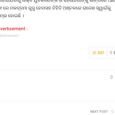
 ହୋଇଯିବାରୁ ଉକ୍ତ ଯୁବକଜଣଙ୍କ ତା ସହଯୋଗୀଙ୍କୁ ସାଙ୍ଗରେ ଆଣ
 ରେ ମକଦ୍ଦମା ରୁଜୁ ହେବାସହ ତିହିଡି ଅଞ୍ଚଳରେ ରାଜେଶ ସ୍ୱାଇଁକୁ
ମ୍ଭ ହୋଇଛି ।
Advertisement -
537
NEXT POST