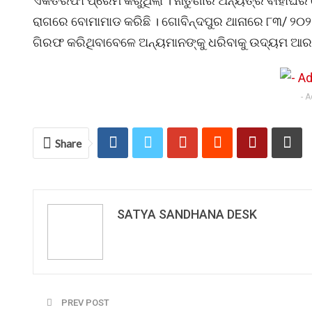
ଏକତରଫା ପ୍ରେମ କରୁଥିଲା । ନାତୁଣୀର ଅନ୍ୟତ୍ର ବାହାଘର
ରାଗରେ ବୋମାମାଡ କରିଛି । ଗୋବିନ୍ଦପୁର ଥାନାରେ ୮୩/ ୨୦୨୧
ଗିରଫ କରିଥିବାବେଳେ ଅନ୍ୟମାନଙ୍କୁ ଧରିବାକୁ ଉଦ୍ୟମ ଆର
- 
Share
SATYA SANDHANA DESK
PREV POST