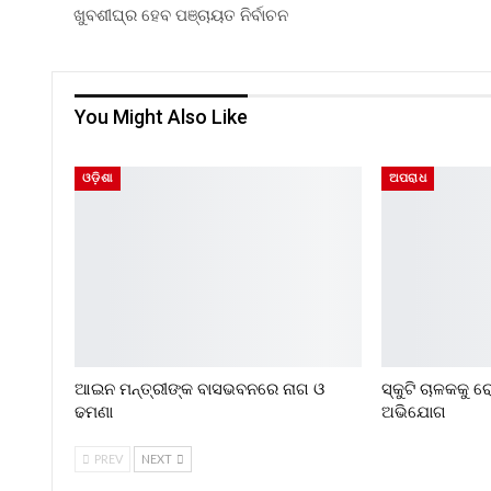
ଖୁବଶୀଘ୍ର ହେବ ପଞ୍ଚାୟତ ନିର୍ବାଚନ
You Might Also Like
ଓଡ଼ିଶା
ଅପରାଧ
ଆଇନ ମନ୍ତ୍ରୀଙ୍କ ବାସଭବନରେ ନାଗ ଓ
ସ୍କୁଟି ଚାଳକକୁ 
ଢମଣା
ଅଭିଯୋଗ
PREV
NEXT