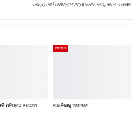
କେନ୍ଦ୍ର କର୍ମଚାରୀଙ୍କ ମହଙ୍ଗା ଭତ୍ତା ବୃଦ୍ଧି କଲେ ସରକାର
ଅପରାଧ
ରୋକି ମନିପ୍ରସ ଛଡାଇବା
ନାବାଳିକାକୁ ଅପହରଣ