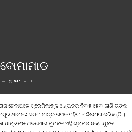
 ବୋମାମାଡ
537
0
ଶ ହେବାପରେ ପ୍ରେମିକାଙ୍କ ଅନ୍ୟତ୍ର ବିବାହ ହେବା ଜାଣି ତାଙ୍କ
ୁର ଥାନାରେ କମଳା ପାତ୍ର ନାମକ ମହିଳା ଅଭିଯୋଗ କରିଛନ୍ତି ।
ମଳା ପାତ୍ରଙ୍କ ଅଭିଯୋଗ ମୁତାବକ ଏହି ଗ୍ରାମର ଜଣେ ଯୁବକ