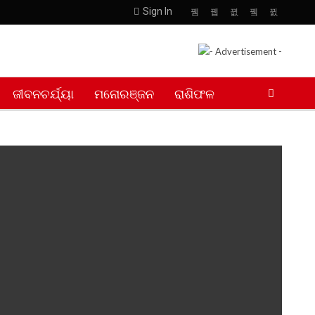
Sign In
ଜୀବନଚର୍ଯ୍ୟା
ମନୋରଞ୍ଜନ
ରାଶିଫଳ