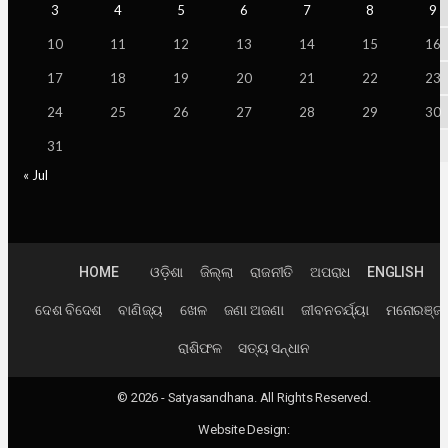
3
4
5
6
7
8
9
10
11
12
13
14
15
16
17
18
19
20
21
22
23
24
25
26
27
28
29
30
31
« Jul
HOME
ଓଡ଼ିଶା
ଜିଲ୍ଲା
ରାଜନୀତି
ଅପରାଧ
ENGLISH
ଦେଶ ବିଦେଶ
ବାଣିଜ୍ୟ
ଖେଳ
ଜଣା ଅଜଣା
ଜୀବନଚର୍ଯ୍ୟା
ମନୋରଞ୍ଜ
ରାଶିଫଳ
ସତ୍ୟ ସନ୍ଧାନ
© 2026 - Satyasandhana. All Rights Reserved.
Website Design: