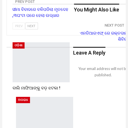
PREV POST
You Might Also Like
ସୀମା ବିବାଦରେ ବଳିପଡିଲା ମୃତଦେହ
,୩ଘଂଟା ପରେ ହେଲା ଉଦ୍ଧାର
NEXT POST
PREV
NEXT
ଏନଡିଆରଏଫ୍ ରେ ରକ୍ତଦାନ
ଶିବିର
ଓଡ଼ିଶା
Leave A Reply
Your email address will not be
published.
ବାଲି ମାଫିଆଙ୍କୁ ବଡ଼ ଝଟକା !
ଅପରାଧ