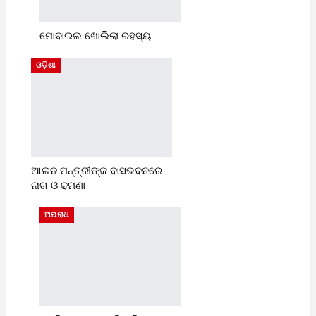
ମୋବାଇଲ ଖୋଲିଲା ରହସ୍ୟ
ଓଡ଼ିଶା
ଆଇନ ମନ୍ତ୍ରୀଙ୍କ ବାସଭବନରେ
ନାଗ ଓ ଢମଣା
ଅପରାଧ