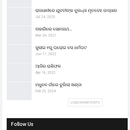
ରାଜଧାନୀରେ ଯୁବତୀଙ୍କ ଝୁଲନ୍ତା ମୃତଦେହ ଉଦ୍ଧାର
Jul 24, 2025
ବାହାରିଲେ ସୋମନାଥ…
Mar 26, 2021
ଜୁଲାଇ ୧ରୁ ଘରୋଇ ବସ ଧର୍ମଘଟ
Jun 11, 2022
ଆଜିର ରାଶିଫଳ
Apr 16, 2022
ମଧୁବନ ଗାଁରେ ବୁଲିଲା ଖଣ୍ଡା
Feb 25, 2024
LOAD MORE POSTS
Follow Us