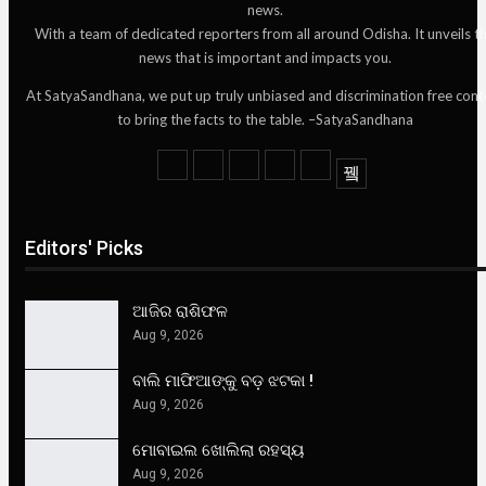
news.
With a team of dedicated reporters from all around Odisha. It unveils t
news that is important and impacts you.
At SatyaSandhana, we put up truly unbiased and discrimination free cont
to bring the facts to the table. –SatyaSandhana
Editors' Picks
ଆଜିର ରାଶିଫଳ
Aug 9, 2026
ବାଲି ମାଫିଆଙ୍କୁ ବଡ଼ ଝଟକା !
Aug 9, 2026
ମୋବାଇଲ ଖୋଲିଲା ରହସ୍ୟ
Aug 9, 2026