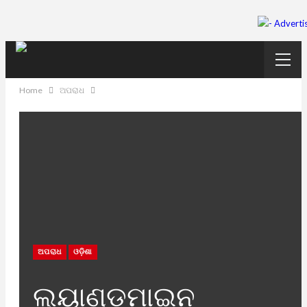
Home
ଅପରାଧ
ଅପରାଧ
ଓଡ଼ିଶା
ଲ୍ୟାଣ୍ଡମାଇନ