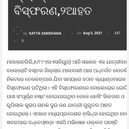
ବିସ୍ଫରଣ,୨ଆହତ
On
Aug 5, 2021
347
By
SATYA SANDHANA DESK
0
ମାଲକାନଗିରି,୫/୮୯ଏସଏସନିୟୁଜ) ଆଜି ସକାଳେ ଏକ ଯାତ୍ରୀବାହ
ବଲେରୋଟି ବସ୍ତର ଜିଲ୍ଲାର ମାଲବାଲୀ ଥାନା ଅନ୍ତର୍ଗତ ବୋଡଲି
ନିକଟରେ ତେଲେଙ୍ଗାନା ଯିବା ସମୟରେ ହଠାତ ଲ୍ୟାଣ୍ଡମାଇନ
ବିସ୍ଫୋରଣ ଘଟିଥିଲା। ଏହି ବିସ୍ଫୋରଣରେ ବୋଲେରୋର ଗୋଟି
ପାଖ ସଂପୂର୍ଣ୍ଣ ନଷ୍ଟ ହୋଇଯାଇଥିବା ବେଳେ ଧନସିଂ ସିଲଦାର ଓ
ରୁପିଲାଲ କୁରାପ ନାମକ ଦୁଇ ଜଣ ଯାତ୍ରୀ ଗୁରୁତର ଆହତ
ହୋଇଥିଲେ। ଏମାନେ ମଧ୍ୟପ୍ରଦେଶର ବାସିନ୍ଦା ହୋଇଥିବା ବେ
ଖବରପାଇ ଦନ୍ତେଓ୍ଵାଡ଼ା ଏସପି ଅଭିଷେକ ପଲ୍ଲବ ପହଞ୍ଚି