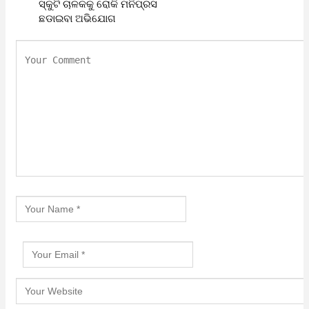
ସ୍କୁଟି ଚାଳକକୁ ରୋକି ମନିପ୍ରସ
ଛଡାଇବା ଅଭିଯୋଗ