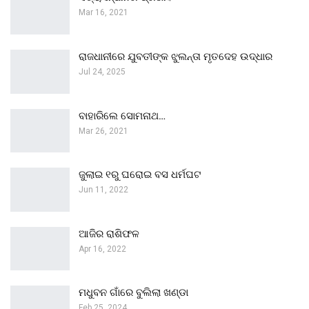
Mar 16, 2021
ରାଜଧାନୀରେ ଯୁବତୀଙ୍କ ଝୁଲନ୍ତା ମୃତଦେହ ଉଦ୍ଧାର
Jul 24, 2025
ବାହାରିଲେ ସୋମନାଥ…
Mar 26, 2021
ଜୁଲାଇ ୧ରୁ ଘରୋଇ ବସ ଧର୍ମଘଟ
Jun 11, 2022
ଆଜିର ରାଶିଫଳ
Apr 16, 2022
ମଧୁବନ ଗାଁରେ ବୁଲିଲା ଖଣ୍ଡା
Feb 25, 2024