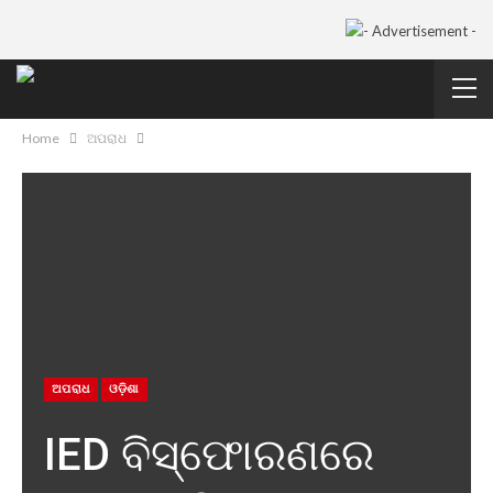
Home
ଅପରାଧ
ଅପରାଧ
ଓଡ଼ିଶା
IED ବିସ୍ଫୋରଣରେ