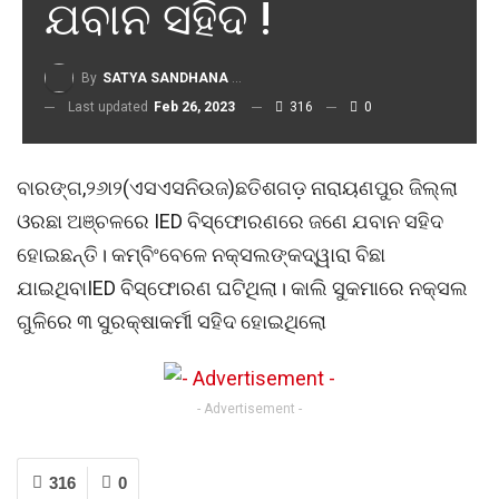
ଯବାନ ସହିଦ !
By
SATYA SANDHANA DESK
Last updated
Feb 26, 2023
316
0
ବାରଙ୍ଗ,୨୬ା୨(ଏସଏସନିଉଜ)ଛତିଶଗଡ଼ ନାରାୟଣପୁର ଜିଲ୍ଲା
ଓରଛା ଅଞ୍ଚଳରେ IED ବିସ୍ଫୋରଣରେ ଜଣେ ଯବାନ ସହିଦ
ହୋଇଛନ୍ତି। କମ୍ବିଂବେଳେ ନକ୍ସଲଙ୍କଦ୍ୱାରା ବିଛା
ଯାଇଥିବାIED ବିସ୍ଫୋରଣ ଘଟିଥିଲା। କାଲି ସୁକମାରେ ନକ୍ସଲ
ଗୁଳିରେ ୩ ସୁରକ୍ଷାକର୍ମୀ ସହିଦ ହୋଇଥିଲୋ
- Advertisement -
316
0