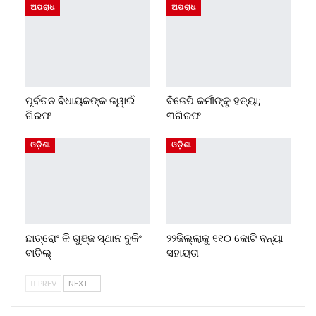
ଅପରାଧ
ଅପରାଧ
ପୂର୍ବତନ ବିଧାୟକଙ୍କ ଜ୍ୱାଇଁ
ବିଜେପି କର୍ମୀଙ୍କୁ ହତ୍ୟା;
ଗିରଫ
୩ଗିରଫ
ଓଡ଼ିଶା
ଓଡ଼ିଶା
ଛାତ୍ରୋଂ କି ଗୁଞ୍ଜ ସ୍ଥାନ ବୁକିଂ
୨୨ଜିଲ୍ଲାକୁ ୧୧୦ କୋଟି ବନ୍ୟା
ବାତିଲ୍
ସହାୟତା
PREV
NEXT