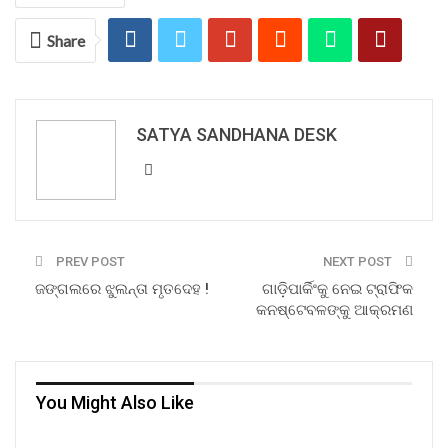
Share
SATYA SANDHANA DESK
PREV POST
NEXT POST
ଜଙ୍ଗଲରେ ଝୁଲନ୍ତା ମୃତଦେହ !
ଗାଡ଼ିପାର୍କିଂକୁ ନେଇ ଟ୍ରାଫିକ
କନଷ୍ଟେବଳଙ୍କୁ ଆକ୍ରମଣ
You Might Also Like