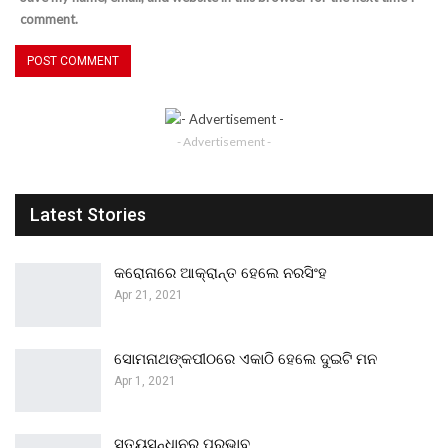
comment.
- Advertisement -
Latest Stories
କରୋନାରେ ଆକ୍ରାନ୍ତ ହେଲେ ନରସିଂହ
Apr 21, 2021
ସୋମନାଥଙ୍କପୀଠରେ ଏକାଠି ହେଲେ ଦୁଇଟି ମନ
Apr 1, 2021
ସତ୍ୟସନ୍ଧାନର ପ୍ରଭାବ