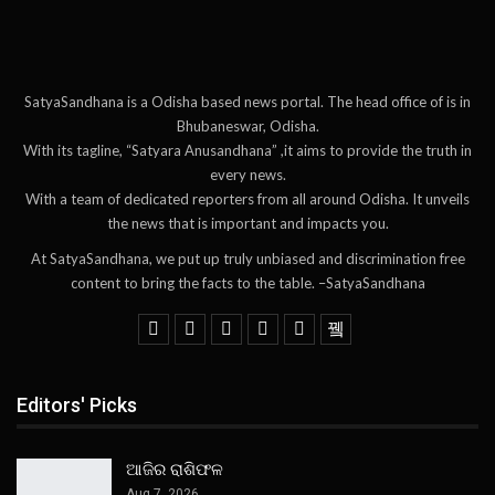
SatyaSandhana is a Odisha based news portal. The head office of is in
Bhubaneswar, Odisha.
With its tagline, “Satyara Anusandhana” ,it aims to provide the truth in
every news.
With a team of dedicated reporters from all around Odisha. It unveils
the news that is important and impacts you.
At SatyaSandhana, we put up truly unbiased and discrimination free
content to bring the facts to the table. –SatyaSandhana
Editors' Picks
ଆଜିର ରାଶିଫଳ
Aug 7, 2026