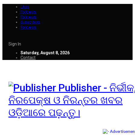
Likes
Followers
Followers
Subscribers
Followers
Sign In
Saturday, August 8, 2026
Contact
Publisher - ନିର୍ଭୀକ
ନିରପେକ୍ଷ ଓ ନିରନ୍ତର ଖବର
ଓଡ଼ିଆରେ ପଢ଼ନ୍ତୁ।