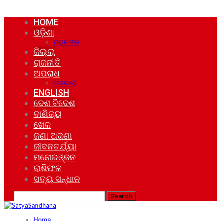
HOME
ଓଡ଼ିଶା
ମହାନଗର
ଜିଲ୍ଲା
ରାଜନୀତି
ଅପରାଧ
ଘୋଟାଲା
ENGLISH
ଦେଶ ବିଦେଶ
ବାଣିଜ୍ୟ
ଖେଳ
ଜଣା ଅଜଣା
ଜୀବନଚର୍ଯ୍ୟା
ମନୋରଞ୍ଜନ
ରାଶିଫଳ
ସତ୍ୟ ସନ୍ଧାନ
Home