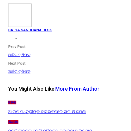
SATYA SANDHANA DESK
Prev Post
ଆଜିର ରାଶିଫଳ
Next Post
ଆଜିର ରାଶିଫଳ
You Might Also Like
More From Author
ଓଡ଼ିଶା
ଆଇନ ମନ୍ତ୍ରୀଙ୍କ ବାସଭବନରେ ନାଗ ଓ ଢମଣା
ଅପରାଧ