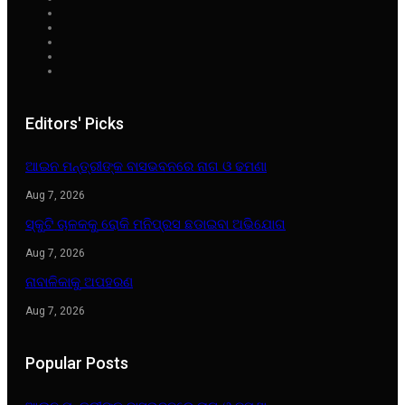
Editors' Picks
ଆଇନ ମନ୍ତ୍ରୀଙ୍କ ବାସଭବନରେ ନାଗ ଓ ଢମଣା
Aug 7, 2026
ସ୍କୁଟି ଚାଳକକୁ ରୋକି ମନିପ୍ରସ ଛଡାଇବା ଅଭିଯୋଗ
Aug 7, 2026
ନାବାଳିକାକୁ ଅପହରଣ
Aug 7, 2026
Popular Posts