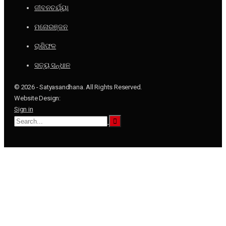
ଜୀବନଚର୍ଯ୍ୟା
ମନୋରଞ୍ଜନ
ରାଶିଫଳ
ସତ୍ୟ ସନ୍ଧାନ
© 2026 - Satyasandhana. All Rights Reserved.
Website Design:
Sign in