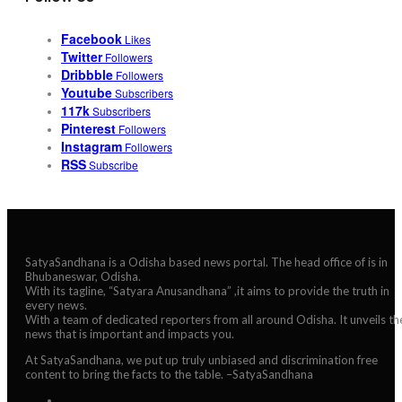
Facebook
Likes
Twitter
Followers
Dribbble
Followers
Youtube
Subscribers
117k
Subscribers
Pinterest
Followers
Instagram
Followers
RSS
Subscribe
SatyaSandhana is a Odisha based news portal. The head office of is in
Bhubaneswar, Odisha.
With its tagline, “Satyara Anusandhana” ,it aims to provide the truth in
every news.
With a team of dedicated reporters from all around Odisha. It unveils th
news that is important and impacts you.
At SatyaSandhana, we put up truly unbiased and discrimination free
content to bring the facts to the table. –SatyaSandhana