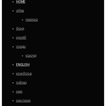
HOME
ଓଡ଼ିଶା
ମହାନଗର
ଜିଲ୍ଲା
ରାଜନୀତି
ଅପରାଧ
ଘୋଟାଲା
ENGLISH
ଦେଶ ବିଦେଶ
ବାଣିଜ୍ୟ
ଖେଳ
ଜଣା ଅଜଣା