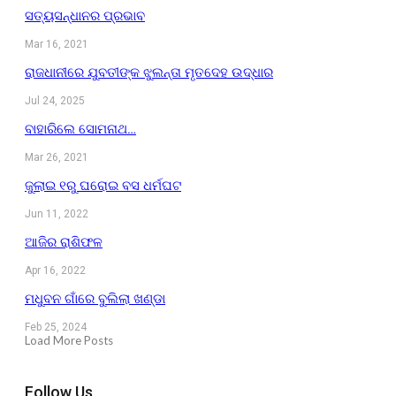
ସତ୍ୟସନ୍ଧାନର ପ୍ରଭାବ
Mar 16, 2021
ରାଜଧାନୀରେ ଯୁବତୀଙ୍କ ଝୁଲନ୍ତା ମୃତଦେହ ଉଦ୍ଧାର
Jul 24, 2025
ବାହାରିଲେ ସୋମନାଥ…
Mar 26, 2021
ଜୁଲାଇ ୧ରୁ ଘରୋଇ ବସ ଧର୍ମଘଟ
Jun 11, 2022
ଆଜିର ରାଶିଫଳ
Apr 16, 2022
ମଧୁବନ ଗାଁରେ ବୁଲିଲା ଖଣ୍ଡା
Feb 25, 2024
Load More Posts
Follow Us