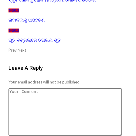
ସ୍କୁଟି ଚାଳକକୁ ରୋକି ମନିପ୍ରସ ଛଡାଇବା ଅଭିଯୋଗ
ଅପରାଧ
ନାବାଳିକାକୁ ଅପହରଣ
ଅପରାଧ
ଭୂତ ବଙ୍ଗଳାରେ ଡରାଇଲା ଭୂତ
Prev
Next
Leave A Reply
Your email address will not be published.