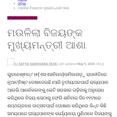
ଓଡ଼ିଶା
ମଉଳିଲା ବିଜୟଙ୍କ ମୁଖ୍ୟମନ୍ତ୍ରୀ ଆଶା
ଓଡ଼ିଶା
ଜିଲ୍ଲା
ଦେଶ ବିଦେଶ
ମଉଳିଲା ବିଜୟଙ୍କ
ମୁଖ୍ୟମନ୍ତ୍ରୀ ଆଶା
By
SATYA SANDHANA DESK
Last updated
May 9, 2026
180
0
ଭୁବନେଶ୍ଵର,୯।୫(ଏସଏସନିଉଜ)ତାମିଲନାଡ଼ୁ ରାଜନୀତିରେ
ନୂଆଟ୍ବିଷ୍ଟ ଦେଖାଦେଇଛି।ଆଜି ତୃତୀୟଥରପାଇଁ ରାଜ୍ୟପାଳ
ଆରଭି ଆର୍ଲେକରଙ୍କୁ ଭେଟି ସରକାର ଗଢ଼ିବାକୁ ଅନୁରୋଧ
କରିଥିଲେ ବିଜୟ।ସେଠାରୁ ଫେରି ଶନିବାର ଦିନ ୧୧ଟାରେ
ଶପଥଗ୍ରହଣ ଉତ୍ସବପାଇଁ ଘୋଷଣା କରିଥିଲେ କିନ୍ତ କିଛି
ସମୟପରେ ରାଜ୍ୟପାଳଙ୍କ କାର୍ଯ୍ୟାଳୟ ପୁଣିଥରେ ବିଜୟଙ୍କୁ