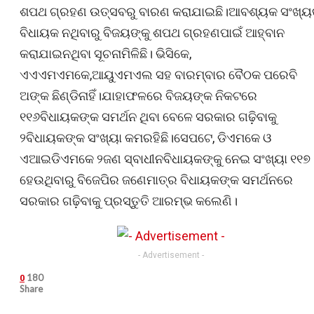
ଶପଥ ଗ୍ରହଣ ଉତ୍ସବରୁ ବାରଣ କରାଯାଇଛି।ଆବଶ୍ୟକ ସଂଖ୍
ବିଧାୟକ ନଥିବାରୁ ବିଜୟଙ୍କୁ ଶପଥ ଗ୍ରହଣପାଇଁ ଆହ୍ବାନ
କରାଯାଇନଥିବା ସୂଚନାମିଳିଛି। ଭିସିକେ,
ଏଏଏମଏମକେ,ଆୟୁଏମଏଲ ସହ ବାରମ୍ବାର ବୈଠକ ପରେବି
ଅଙ୍କ ଛିଣ୍ଡିନାହିଁ।ଯାହାଫଳରେ ବିଜୟଙ୍କ ନିକଟରେ
୧୧୬ବିଧାୟକଙ୍କ ସମର୍ଥନ ଥିବା ବେଳେ ସରକାର ଗଢ଼ିବାକୁ
୨ବିଧାୟକଙ୍କ ସଂଖ୍ୟା କମରହିଛି।ସେପଟେ, ଡିଏମକେ ଓ
ଏଆଇଡିଏମକେ ୨ଜଣ ସ୍ବାଧୀନବିଧାୟକଙ୍କୁ ନେଇ ସଂଖ୍ୟା ୧୧୭
ହେଉଥିବାରୁ ବିଜେପିର ଜଣେମାତ୍ର ବିଧାୟକଙ୍କ ସମର୍ଥନରେ
ସରକାର ଗଢ଼ିବାକୁ ପ୍ରସ୍ତୁତି ଆରମ୍ଭ କଲେଣି।
- Advertisement -
180
0
Share