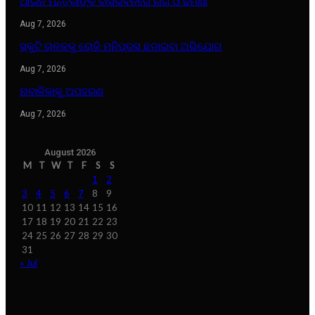
ଆଇନ ମନ୍ତ୍ରୀଙ୍କ ବାସଭବନରେ ନାଗ ଓ ଢମଣା
Aug 7, 2026
ସ୍କୁଟି ଚାଳକକୁ ରୋକି ମନିପ୍ରସ ଛଡାଇବା ଅଭିଯୋଗ
Aug 7, 2026
ନାବାଳିକାକୁ ଅପହରଣ
Aug 7, 2026
August 2026
M
T
W
T
F
S
S
1
2
3
4
5
6
7
8
9
10
11
12
13
14
15
16
17
18
19
20
21
22
23
24
25
26
27
28
29
30
31
« Jul