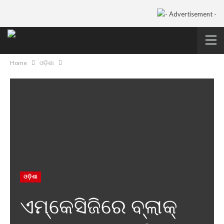
Home
ଓଡ଼ିଶା
ଓଡ଼ିଶା
ଏମ୍‌କେସିଜିରେ ବ୍ଲାକ୍