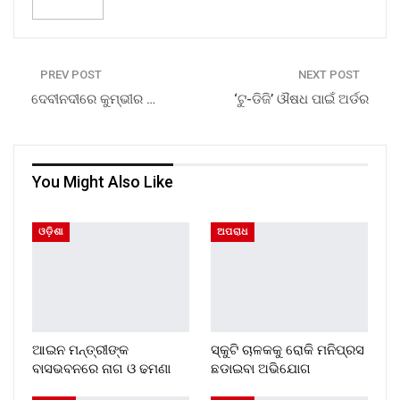
PREV POST
NEXT POST
ଦେବୀନଦୀରେ କୁମ୍ଭୀର …
‘ଟୁ-ଡିଜି’ ଔଷଧ ପାଇଁ ଅର୍ଡର
You Might Also Like
ଓଡ଼ିଶା
ଅପରାଧ
ଆଇନ ମନ୍ତ୍ରୀଙ୍କ
ସ୍କୁଟି ଚାଳକକୁ ରୋକି ମନିପ୍ରସ
ବାସଭବନରେ ନାଗ ଓ ଢମଣା
ଛଡାଇବା ଅଭିଯୋଗ