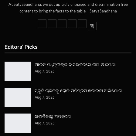
At SatyaSandhana, we put up truly unbiased and discrimination free
content to bring the facts to the table. –SatyaSandhana
Editors' Picks
ଆଇନ ମନ୍ତ୍ରୀଙ୍କ ବାସଭବନରେ ନାଗ ଓ ଢମଣା
Aug 7, 2026
ସ୍କୁଟି ଚାଳକକୁ ରୋକି ମନିପ୍ରସ ଛଡାଇବା ଅଭିଯୋଗ
Aug 7, 2026
ନାବାଳିକାକୁ ଅପହରଣ
Aug 7, 2026