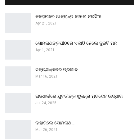
କରୋନାରେ ଆକ୍ରାନ୍ତ ହେଲେ ନରସିଂହ
Apr 21, 2021
ସୋମନାଥଙ୍କପୀଠରେ ଏକାଠି ହେଲେ ଦୁଇଟି ମନ
Apr 1, 2021
ସତ୍ୟସନ୍ଧାନର ପ୍ରଭାବ
Mar 16, 2021
ରାଜଧାନୀରେ ଯୁବତୀଙ୍କ ଝୁଲନ୍ତା ମୃତଦେହ ଉଦ୍ଧାର
Jul 24, 2025
ବାହାରିଲେ ସୋମନାଥ…
Mar 26, 2021