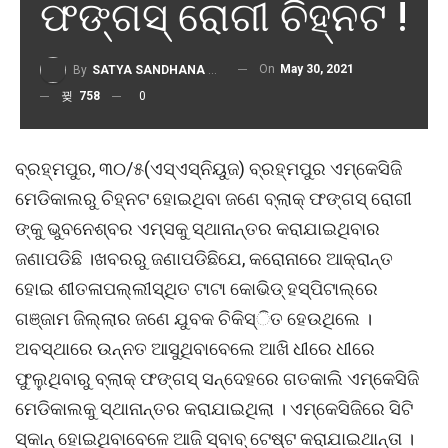
ଫଙ୍ଗସ୍ ରୋଗୀ ଚିହ୍ନଟ !
On
May 30, 2021
By
SATYA SANDHANA DESK
758
0
ବ୍ରହ୍ମପୁର, ୩୦/୫(ଏସ୍‌ଏସ୍‌ନିୟୁଜ) ବ୍ରହ୍ମପୁର ଏମ୍‌କେସିଜି
ମେଡିକାଲରୁ ଚିହ୍ନଟ ହୋଇଥିବା ଜଣେ ବ୍ଲାକ୍ ଫଙ୍ଗସ୍ ରୋଗୀ
ଙ୍କୁ ଭୁବନେଶ୍ବର ଏମ୍‌ସକୁ ସ୍ଥାନାନ୍ତର କରାଯାଇଥିବାର
ଜଣାପଡିଛି ।ଖବରରୁ ଜଣାପଡିଛିଯେ, କରୋନାରେ ଆକ୍ରାନ୍ତ
ହୋଇ ଶୀତଳାପଲ୍ଲୀସ୍ଥିତ ଟାଟା କୋଭିଡ୍ ହସ୍ପିଟାଲ୍‌ରେ
ଗଞ୍ଜାମ ଜିଲ୍ଲାର ଜଣେ ଯୁବକ ଚିକିସ୍‌ିତ ହେଉଥିଲେ ।
ଅବସ୍ଥାରେ ଉନ୍ନତ ଆସୁଥିବାବେଲେ ଆଖି ଧୀରେ ଧୀରେ
ଫୁଲୁଥିବାରୁ ବ୍ଲାକ୍ ଫଙ୍ଗସ୍ ସନ୍ଦେହରେ ଗତକାଲି ଏମ୍‌କେସିଜି
ମେଡିକାଲକୁ ସ୍ଥାନାନ୍ତର କରାଯାଇଥିଲା । ଏମ୍‌କେସିଜିରେ ସିଟି
ସ୍କାନ୍ ହୋଇଥିବାବେଳେ ଆଜି ସ୍ବାବ୍ ଟେଷ୍ଟ କରାଯାଇଥାନ୍ତା ।