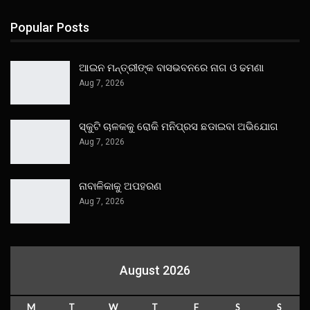
Popular Posts
ଆଇନ ମନ୍ତ୍ରୀଙ୍କ ବାସଭବନରେ ନାଗ ଓ ଢମଣା
Aug 7, 2026
ସ୍କୁଟି ଚାଳକକୁ ରୋକି ମନିପ୍ରସ ଛଡାଇବା ଅଭିଯୋଗ
Aug 7, 2026
ନାବାଳିକାକୁ ଅପହରଣ
Aug 7, 2026
August 2026
M
T
W
T
F
S
S