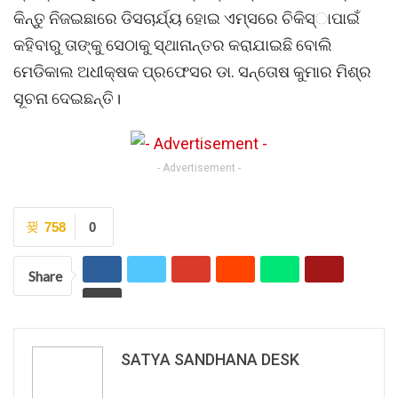
କିନ୍ତୁ ନିଜଇଛାରେ ଡିସଚାର୍ଯ୍ୟ ହୋଇ ଏମ୍‌ସରେ ଚିକିସ୍‌ାପାଇଁ
କହିବାରୁ ତାଙ୍କୁ ସେଠାକୁ ସ୍ଥାନାନ୍ତର କରାଯାଇଛି ବୋଲି
ମେଡିକାଲ ଅଧୀକ୍ଷକ ପ୍ରଫେସର ଡା. ସନ୍ତୋଷ କୁମାର ମିଶ୍ର
ସୂଚନା ଦେଇଛନ୍ତି।
- Advertisement -
758
0
Share
SATYA SANDHANA DESK