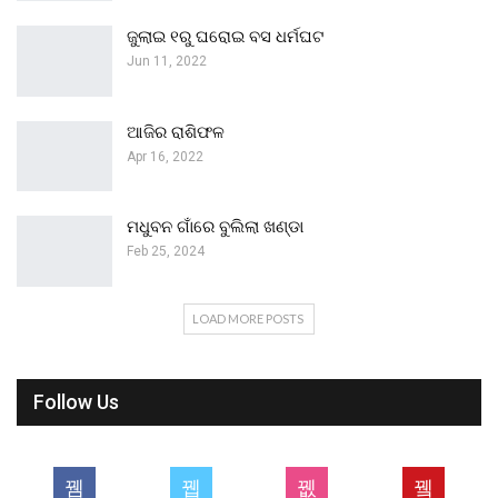
ଜୁଲାଇ ୧ରୁ ଘରୋଇ ବସ ଧର୍ମଘଟ
Jun 11, 2022
ଆଜିର ରାଶିଫଳ
Apr 16, 2022
ମଧୁବନ ଗାଁରେ ବୁଲିଲା ଖଣ୍ଡା
Feb 25, 2024
LOAD MORE POSTS
Follow Us