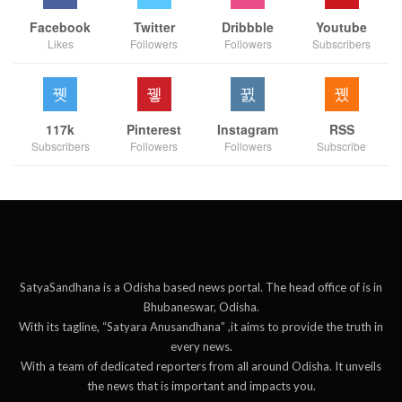
Facebook
Twitter
Dribbble
Youtube
Likes
Followers
Followers
Subscribers
117k
Pinterest
Instagram
RSS
Subscribers
Followers
Followers
Subscribe
SatyaSandhana is a Odisha based news portal. The head office of is in
Bhubaneswar, Odisha.
With its tagline, “Satyara Anusandhana” ,it aims to provide the truth in
every news.
With a team of dedicated reporters from all around Odisha. It unveils
the news that is important and impacts you.