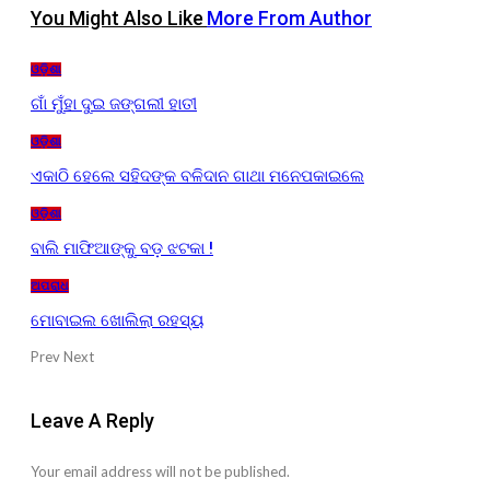
You Might Also Like
More From Author
ଓଡ଼ିଶା
ଗାଁ ମୁଁହା ଦୁଇ ଜଙ୍ଗଲୀ ହାତୀ
ଓଡ଼ିଶା
ଏକାଠି ହେଲେ ସହିଦଙ୍କ ବଳିଦାନ ଗାଥା ମନେପକାଇଲେ
ଓଡ଼ିଶା
ବାଲି ମାଫିଆଙ୍କୁ ବଡ଼ ଝଟକା !
ଅପରାଧ
ମୋବାଇଲ ଖୋଲିଲା ରହସ୍ୟ
Prev
Next
Leave A Reply
Your email address will not be published.