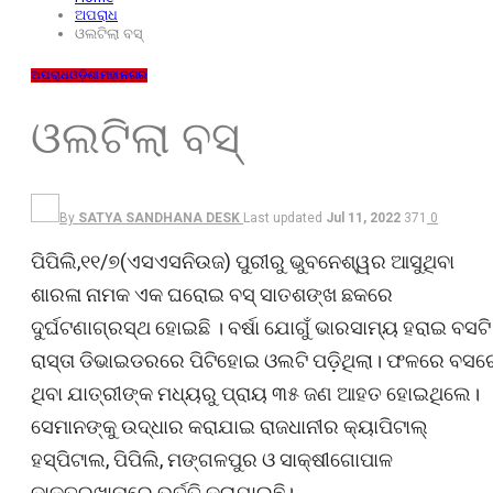
ଅପରାଧ
ଓଲଟିଲା ବସ୍
ଅପରାଧ
ଓଡ଼ିଶା
ମହାନଗର
ଓଲଟିଲା ବସ୍
By
SATYA SANDHANA DESK
Last updated
Jul 11, 2022
371
0
ପିପିଲି,୧୧/୭(ଏସଏସନିଉଜ) ପୁରୀରୁ ଭୁବନେଶ୍ୱର ଆସୁଥିବା
ଶାରଳା ନାମକ ଏକ ଘରୋଇ ବସ୍ ସାତଶଙ୍ଖ ଛକରେ
ଦୁର୍ଘଟଣାଗ୍ରସ୍ଥ ହୋଇଛି । ବର୍ଷା ଯୋଗୁଁ ଭାରସାମ୍ୟ ହରାଇ ବସଟି
ରାସ୍ତା ଡିଭାଇଡରରେ ପିଟିହୋଇ ଓଲଟି ପଡ଼ିଥିଲା। ଫଳରେ ବସର
ଥିବା ଯାତ୍ରୀଙ୍କ ମଧ୍ୟରୁ ପ୍ରାୟ ୩୫ ଜଣ ଆହତ ହୋଇଥିଲେ।
ସେମାନଙ୍କୁ ଉଦ୍ଧାର କରାଯାଇ ରାଜଧାନୀର କ୍ୟାପିଟାଲ୍
ହସ୍ପିଟାଲ, ପିପିଲି, ମଙ୍ଗଳପୁର ଓ ସାକ୍ଷୀଗୋପାଳ
ଡାକ୍ତରଖାନାରେ ଭର୍ତ୍ତି କରାଯାଇଛି।