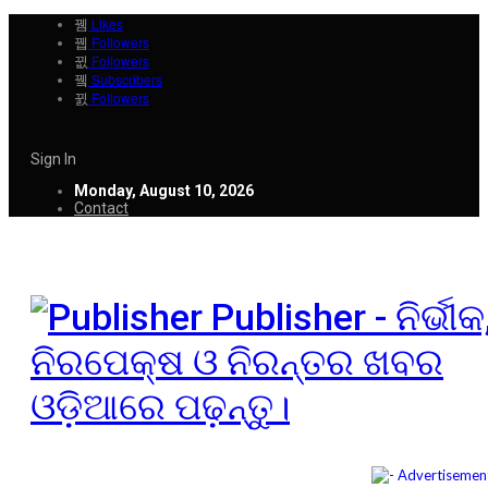
Likes
Followers
Followers
Subscribers
Followers
Sign In
Monday, August 10, 2026
Contact
Publisher - ନିର୍ଭୀକ
ନିରପେକ୍ଷ ଓ ନିରନ୍ତର ଖବର
ଓଡ଼ିଆରେ ପଢ଼ନ୍ତୁ।