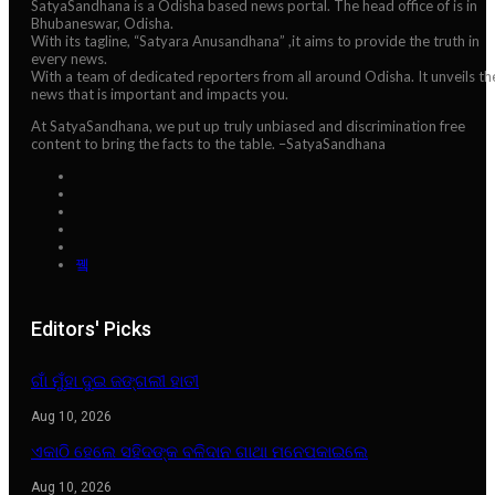
SatyaSandhana is a Odisha based news portal. The head office of is in
Bhubaneswar, Odisha.
With its tagline, “Satyara Anusandhana” ,it aims to provide the truth in
every news.
With a team of dedicated reporters from all around Odisha. It unveils th
news that is important and impacts you.
At SatyaSandhana, we put up truly unbiased and discrimination free
content to bring the facts to the table. –SatyaSandhana
Editors' Picks
ଗାଁ ମୁଁହା ଦୁଇ ଜଙ୍ଗଲୀ ହାତୀ
Aug 10, 2026
ଏକାଠି ହେଲେ ସହିଦଙ୍କ ବଳିଦାନ ଗାଥା ମନେପକାଇଲେ
Aug 10, 2026