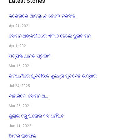
Latest Stories
କରୋନାରେ ଆକ୍ରାନ୍ତ ହେଲେ ନରସିଂହ
Apr 21, 2021
ସୋମନାଥଙ୍କପୀଠରେ ଏକାଠି ହେଲେ ଦୁଇଟି ମନ
Apr 1, 2021
ସତ୍ୟସନ୍ଧାନର ପ୍ରଭାବ
Mar 16, 2021
ରାଜଧାନୀରେ ଯୁବତୀଙ୍କ ଝୁଲନ୍ତା ମୃତଦେହ ଉଦ୍ଧାର
Jul 24, 2025
ବାହାରିଲେ ସୋମନାଥ…
Mar 26, 2021
ଜୁଲାଇ ୧ରୁ ଘରୋଇ ବସ ଧର୍ମଘଟ
Jun 11, 2022
ଆଜିର ରାଶିଫଳ