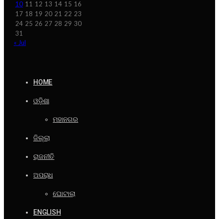
10
11
12
13
14
15
16
17
18
19
20
21
22
23
24
25
26
27
28
29
30
31
« Jul
HOME
ଓଡ଼ିଶା
ମହାନଗର
ଜିଲ୍ଲା
ରାଜନୀତି
ଅପରାଧ
ଘୋଟାଲା
ENGLISH