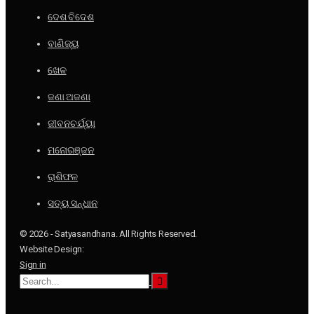
ଦେଶ ବିଦେଶ
ବାଣିଜ୍ୟ
ଖେଳ
ଜଣା ଅଜଣା
ଜୀବନଚର୍ଯ୍ୟା
ମନୋରଞ୍ଜନ
ରାଶିଫଳ
ସତ୍ୟ ସନ୍ଧାନ
© 2026 - Satyasandhana. All Rights Reserved.
Website Design:
Sign in