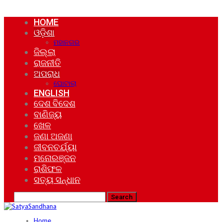
HOME
ଓଡ଼ିଶା
ମହାନଗର
ଜିଲ୍ଲା
ରାଜନୀତି
ଅପରାଧ
ଘୋଟାଲା
ENGLISH
ଦେଶ ବିଦେଶ
ବାଣିଜ୍ୟ
ଖେଳ
ଜଣା ଅଜଣା
ଜୀବନଚର୍ଯ୍ୟା
ମନୋରଞ୍ଜନ
ରାଶିଫଳ
ସତ୍ୟ ସନ୍ଧାନ
Home