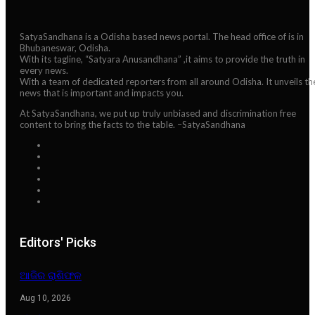
SatyaSandhana is a Odisha based news portal. The head office of is in
Bhubaneswar, Odisha.
With its tagline, “Satyara Anusandhana” ,it aims to provide the truth in
every news.
With a team of dedicated reporters from all around Odisha. It unveils th
news that is important and impacts you.
At SatyaSandhana, we put up truly unbiased and discrimination free
content to bring the facts to the table. –SatyaSandhana
Editors' Picks
ଆଜିର ରାଶିଫଳ
Aug 10, 2026