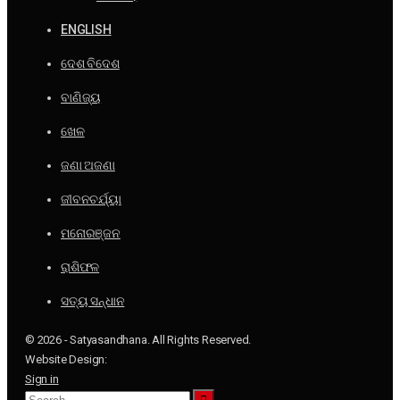
ENGLISH
ଦେଶ ବିଦେଶ
ବାଣିଜ୍ୟ
ଖେଳ
ଜଣା ଅଜଣା
ଜୀବନଚର୍ଯ୍ୟା
ମନୋରଞ୍ଜନ
ରାଶିଫଳ
ସତ୍ୟ ସନ୍ଧାନ
© 2026 - Satyasandhana. All Rights Reserved.
Website Design:
Sign in