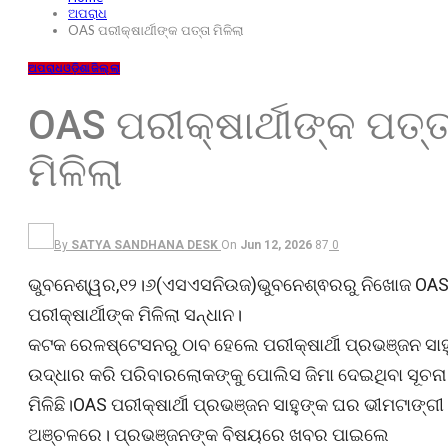
ଅପରାଧ
OAS ପରୀକ୍ଷାର୍ଥୀଙ୍କ ପତ୍ତା ମିଳିଲା
ଅପରାଧ
ଓଡ଼ିଶା
ଜିଲ୍ଲା
OAS ପରୀକ୍ଷାର୍ଥୀଙ୍କ ପତ୍ତ
ମିଳିଲା
By
SATYA SANDHANA DESK
On
Jun 12, 2026
87
0
ଭୁବନେଶ୍ୱର,୧୨।୬(ଏସଏସନିଉଜ)ଭୁବନେଶ୍ଵରରୁ ନିଖୋଜ OA
ପରୀକ୍ଷାର୍ଥୀଙ୍କ ମିଳିଲା ସନ୍ଧାନ।
କଟକ ରେଳଷ୍ଟେସନରୁ ଠାବ ହେଲେ ପରୀକ୍ଷାର୍ଥୀ ପ୍ରଭଞ୍ଜନ ସାହ
ଉଦ୍ଧାର କରି ପରିବାରଲୋକଙ୍କୁ ପୋଲିସ ଜିମା ଦେଇଥିବା ସୂଚନା
ମିଳିଛି।OAS ପରୀକ୍ଷାର୍ଥୀ ପ୍ରଭଞ୍ଜନ ସାହୁଙ୍କ ଘର ଭୀମଟାଙ୍ଗୀ
ଅଞ୍ଚଳରେ। ପ୍ରଭଞ୍ଜନଙ୍କ ବିଷୟରେ ଖବର ପାଇଲେ