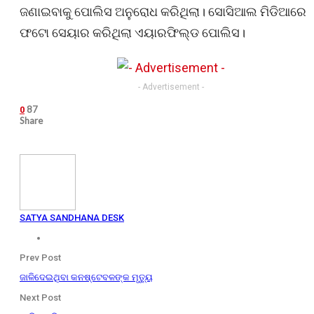
ଜଣାଇବାକୁ ପୋଲିସ ଅନୁରୋଧ କରିଥିଲା। ସୋସିଆଲ ମିଡିଆରେ
ଫଟୋ ସେୟାର କରିଥିଲା ଏୟାରଫିଲ୍ଡ ପୋଲିସ।
- Advertisement -
87
0
Share
SATYA SANDHANA DESK
Prev Post
ଜାଳିଦେଇଥିବା କନଷ୍ଟେବଳଙ୍କ ମୃତ୍ୟୁ
Next Post