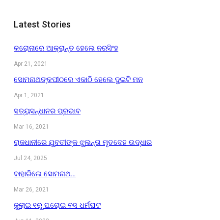
Latest Stories
କରୋନାରେ ଆକ୍ରାନ୍ତ ହେଲେ ନରସିଂହ
Apr 21, 2021
ସୋମନାଥଙ୍କପୀଠରେ ଏକାଠି ହେଲେ ଦୁଇଟି ମନ
Apr 1, 2021
ସତ୍ୟସନ୍ଧାନର ପ୍ରଭାବ
Mar 16, 2021
ରାଜଧାନୀରେ ଯୁବତୀଙ୍କ ଝୁଲନ୍ତା ମୃତଦେହ ଉଦ୍ଧାର
Jul 24, 2025
ବାହାରିଲେ ସୋମନାଥ…
Mar 26, 2021
ଜୁଲାଇ ୧ରୁ ଘରୋଇ ବସ ଧର୍ମଘଟ