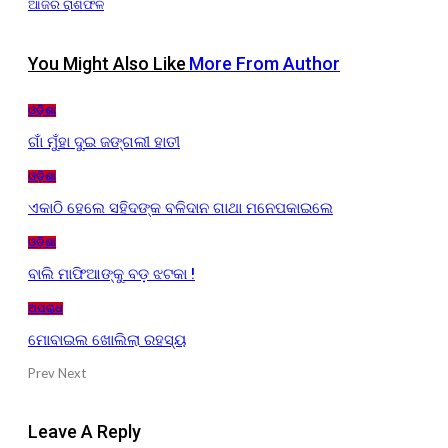
ଆଜିର ରାଶିଫଳ
You Might Also Like
More From Author
ଓଡ଼ିଶା
ଗାଁ ମୁଁହା ଦୁଇ ଜଙ୍ଗଲୀ ହାତୀ
ଓଡ଼ିଶା
ଏକାଠି ହେଲେ ସହିଦଙ୍କ ବଳିଦାନ ଗାଥା ମନେପକାଇଲେ
ଓଡ଼ିଶା
ବାଲି ମାଫିଆଙ୍କୁ ବଡ଼ ଝଟକା !
ଅପରାଧ
ମୋବାଇଲ ଖୋଲିଲା ରହସ୍ୟ
Prev
Next
Leave A Reply