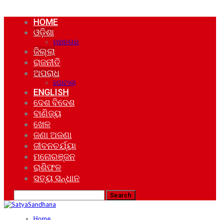
HOME
ଓଡ଼ିଶା
ମହାନଗର
ଜିଲ୍ଲା
ରାଜନୀତି
ଅପରାଧ
ଘୋଟାଲା
ENGLISH
ଦେଶ ବିଦେଶ
ବାଣିଜ୍ୟ
ଖେଳ
ଜଣା ଅଜଣା
ଜୀବନଚର୍ଯ୍ୟା
ମନୋରଞ୍ଜନ
ରାଶିଫଳ
ସତ୍ୟ ସନ୍ଧାନ
Home