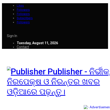
Likes
Followers
Followers
Subscribers
Followers
Sign In
Tuesday, August 11, 2026
Contact
Publisher - ନିର୍ଭୀକ
ନିରପେକ୍ଷ ଓ ନିରନ୍ତର ଖବର
ଓଡ଼ିଆରେ ପଢ଼ନ୍ତୁ।