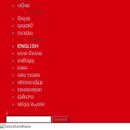
ଓଡ଼ିଶା
ମହାନଗର
ଜିଲ୍ଲା
ରାଜନୀତି
ଅପରାଧ
ଘୋଟାଲା
ENGLISH
ଦେଶ ବିଦେଶ
ବାଣିଜ୍ୟ
ଖେଳ
ଜଣା ଅଜଣା
ଜୀବନଚର୍ଯ୍ୟା
ମନୋରଞ୍ଜନ
ରାଶିଫଳ
ସତ୍ୟ ସନ୍ଧାନ