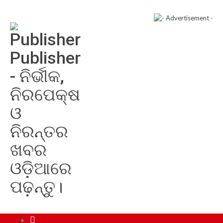
Publisher
- ନିର୍ଭୀକ,
ନିରପେକ୍ଷ
ଓ
ନିରନ୍ତର
ଖବର
ଓଡ଼ିଆରେ
ପଢ଼ନ୍ତୁ।