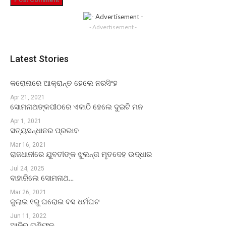
- Advertisement -
Latest Stories
କରୋନାରେ ଆକ୍ରାନ୍ତ ହେଲେ ନରସିଂହ
Apr 21, 2021
ସୋମନାଥଙ୍କପୀଠରେ ଏକାଠି ହେଲେ ଦୁଇଟି ମନ
Apr 1, 2021
ସତ୍ୟସନ୍ଧାନର ପ୍ରଭାବ
Mar 16, 2021
ରାଜଧାନୀରେ ଯୁବତୀଙ୍କ ଝୁଲନ୍ତା ମୃତଦେହ ଉଦ୍ଧାର
Jul 24, 2025
ବାହାରିଲେ ସୋମନାଥ…
Mar 26, 2021
ଜୁଲାଇ ୧ରୁ ଘରୋଇ ବସ ଧର୍ମଘଟ
Jun 11, 2022
ଆଜିର ରାଶିଫଳ