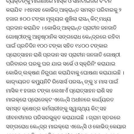
ବ୍ୟକ୍ତିଙ୍କୁ ମାଗଣାରେ ମାସ୍କ ଓ ସାନିଟାଇଜର ବଂଟନ
କରାଯିବ ।ଏହାସହ କୋଭିଡ୍ ଆକ୍ରାନ୍ତ ସମସ୍ତ ପରିବାରକୁ ୨
ହଜାର ୫୦୦ ଟଙ୍କା ମୂଲ୍ୟର ଶୁଖିଲା ରାସନ୍ କିଟ୍ ମଧ୍ୟ
ପ୍ରଦାନ କରାଯିବ । କୋଭିଡ୍ ଆକ୍ରାନ୍ତ ପ୍ରାଚୀନ ଜନଜାତି
ଗୋଷ୍ଠୀଙ୍କୁ ଆନୁଷ୍ଠାନିକ ସଙ୍ଗରୋଧ କେନ୍ଦ୍ରରେ ରହିବା
ପାଇଁ ପ୍ରତିଦିନ ୧୦୦ ଟଙ୍କା ସହିତ ୧୪୦୦ ଟଙ୍କାର
ପ୍ରୋତ୍ସାହନ ରାଶି ପ୍ରଦାନ ସହ ପ୍ରାଚୀନ ଜନଜାତି ଗୋଷ୍ଠୀ
ପରିବାରର ଘରକୁ ଘର ଯାଇ ସର୍ଭେ ଓ ସ୍କ୍ରିନିଂ କରାଯାଇ
କୋଭିଡ୍ ଲକ୍ଷଣ ନିରୁପଣ କରାଯିବାକୁ ଘୋଷଣା କରାଯାଇଛି ।
କାର‌୍ୟ୍ୟରତ କମ୍ୟୁନିଟି ରିସୋର୍ସ ପରସନ୍ ଙ୍କୁ ୪ ମାସ ପାଇଁ
ମାସିକ ୧ ହଜାର ଟଙ୍କା ଲେଖାଏଁ ପ୍ରୋତ୍ସାହନ ରାଶି ସହ
ମାଇକ୍ରୋ ପ୍ରୋଜେକ୍ଟ ଏଜେନ୍ସି ଅଧୀନରେ କାର୍ଯ୍ୟରତ
ସମସ୍ତ କ୍ଷେତ୍ର କର୍ମଚାରୀଙ୍କୁ ସ୍ୱାସ୍ଥ୍ୟ କିଟ୍ ସହ
ଜୀବନବୀମାର ପରିସରଭୁକ୍ତ କରାଯାଇଛି । ଗ୍ରାମ ସ୍ତରରେ
ସଙ୍ଗରୋଧ କେନ୍ଦ୍ର ମାଇକ୍ରୋ ଏଜେନ୍ସି ଓ କୋଭିଡ୍ କେୟାର