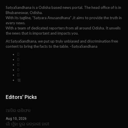
SatyaSandhana is a Odisha based news portal. The head office of is in
Bhubaneswar, Odisha.
With its tagline, “Satyara Anusandhana” ,it aims to provide the truth in
every news.
With a team of dedicated reporters from all around Odisha. It unveils
the news that is important and impacts you.
At SatyaSandhana, we put up truly unbiased and discrimination free
content to bring the facts to the table. –SatyaSandhana
Editors' Picks
ଆଜିର ରାଶିଫଳ
Aug 10, 2026
ଗାଁ ମୁଁହା ଦୁଇ ଜଙ୍ଗଲୀ ହାତୀ