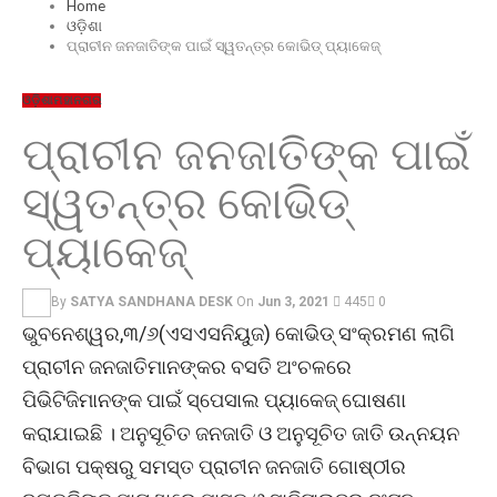
Home
ଓଡ଼ିଶା
ପ୍ରାଚୀନ ଜନଜାତିଙ୍କ ପାଇଁ ସ୍ୱତନ୍ତ୍ର କୋଭିଡ୍ ପ୍ୟାକେଜ୍
ଓଡ଼ିଶା
ମହାନଗର
ପ୍ରାଚୀନ ଜନଜାତିଙ୍କ ପାଇଁ
ସ୍ୱତନ୍ତ୍ର କୋଭିଡ୍
ପ୍ୟାକେଜ୍
By
SATYA SANDHANA DESK
On
Jun 3, 2021
445
0
ଭୁବନେଶ୍ୱର,୩/୬(ଏସଏସନିୟୁଜ) କୋଭିଡ୍ ସଂକ୍ରମଣ ଲାଗି
ପ୍ରାଚୀନ ଜନଜାତିମାନଙ୍କର ବସତି ଅଂଚଳରେ
ପିଭିଟିଜିମାନଙ୍କ ପାଇଁ ସ୍ପେସାଲ ପ୍ୟାକେଜ୍ ଘୋଷଣା
କରାଯାଇଛି । ଅନୁସୂଚିତ ଜନଜାତି ଓ ଅନୁସୂଚିତ ଜାତି ଉନ୍ନୟନ
ବିଭାଗ ପକ୍ଷରୁ ସମସ୍ତ ପ୍ରାଚୀନ ଜନଜାତି ଗୋଷ୍ଠୀର