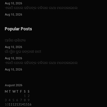
Aug 10, 2026
ଏକାଠି ହେଲେ ସହିଦଙ୍କ ବଳିଦାନ ଗାଥା ମନେପକାଇଲେ
Aug 10, 2026
Popular Posts
ଆଜିର ରାଶିଫଳ
Aug 10, 2026
ଗାଁ ମୁଁହା ଦୁଇ ଜଙ୍ଗଲୀ ହାତୀ
Aug 10, 2026
ଏକାଠି ହେଲେ ସହିଦଙ୍କ ବଳିଦାନ ଗାଥା ମନେପକାଇଲେ
Aug 10, 2026
August 2026
M
T
W
T
F
S
S
1
2
3
4
5
6
7
8
9
10
11
12
13
14
15
16