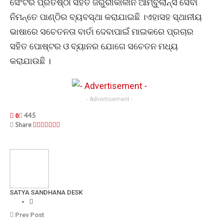
ସେଂଟର ପ୍ରତିଷ୍ଠା ସହିତ ଜରୁରୀକାଳୀନ ଆମ୍ବୁଲାନ୍ସ ସେବା
ନିମନ୍ତେ ପାଣ୍ଠିର ବ୍ୟବସ୍ଥା କରାଯାଇଛି ।ଏହାସହ ସ୍ଥାନୀୟ
ଭାଷାରେ ସଚେତନତା ବାର୍ତା ଦେବାପାଇଁ ମାଇକରେ ପ୍ରଚାର
ସହିତ ପୋଷ୍ଟର ଓ ବ୍ୟାନର ଯୋଗେ ସଚେତନ ମଧ୍ୟ
କରାଯାଉଛି ।
- Advertisement -
445
0
Share
SATYA SANDHANA DESK
Prev Post