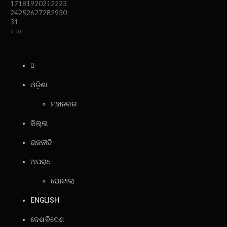
17
18
19
20
21
22
23
24
25
26
27
28
29
30
31
« Jul
ଓଡ଼ିଶା
ମହାନଗର
ଜିଲ୍ଲା
ରାଜନୀତି
ଅପରାଧ
ଘୋଟାଲା
ENGLISH
ଦେଶ ବିଦେଶ