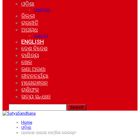
ଓଡ଼ିଶା
ମହାନଗର
ଜିଲ୍ଲା
ରାଜନୀତି
ଅପରାଧ
ଘୋଟାଲା
ENGLISH
ଦେଶ ବିଦେଶ
ବାଣିଜ୍ୟ
ଖେଳ
ଜଣା ଅଜଣା
ଜୀବନଚର୍ଯ୍ୟା
ମନୋରଞ୍ଜନ
ରାଶିଫଳ
ସତ୍ୟ ସନ୍ଧାନ
Home
ଓଡ଼ିଶା
ପ୍ରକାଶ ପାଇଲା ମାଟ୍ରିକ ରେଜଲ୍ଟ