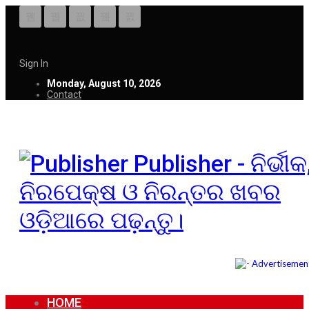
Sign In
Monday, August 10, 2026
Contact
Publisher - ନିର୍ଭୀକ
ନିରପେକ୍ଷ ଓ ନିରନ୍ତର ଖବର
ଓଡ଼ିଆରେ ପଢ଼ନ୍ତୁ।
HOME