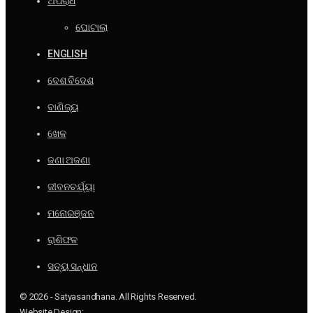
ଅପରାଧ
ଘୋଟାଲା
ENGLISH
ଦେଶ ବିଦେଶ
ବାଣିଜ୍ୟ
ଖେଳ
ଜଣା ଅଜଣା
ଜୀବନଚର୍ଯ୍ୟା
ମନୋରଞ୍ଜନ
ରାଶିଫଳ
ସତ୍ୟ ସନ୍ଧାନ
© 2026 - Satyasandhana. All Rights Reserved.
Website Design: