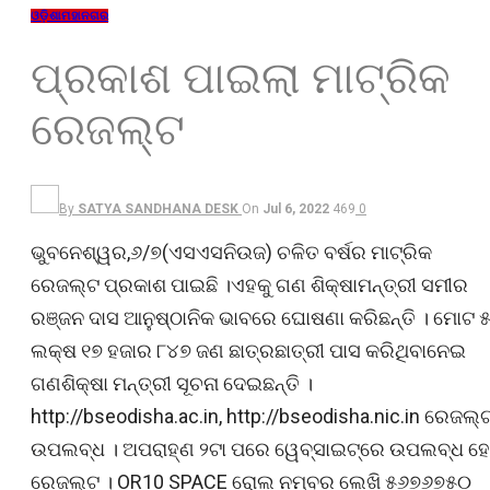
ଓଡ଼ିଶା
ମହାନଗର
ପ୍ରକାଶ ପାଇଲା ମାଟ୍ରିକ
ରେଜଲ୍ଟ
By
SATYA SANDHANA DESK
On
Jul 6, 2022
469
0
ଭୁବନେଶ୍ୱର,୬/୭(ଏସଏସନିଉଜ) ଚଳିତ ବର୍ଷର ମାଟ୍ରିକ
ରେଜଲ୍ଟ ପ୍ରକାଶ ପାଇଛି ।ଏହକୁ ଗଣ ଶିକ୍ଷାମନ୍ତ୍ରୀ ସମୀର
ରଞ୍ଜନ ଦାସ ଆନୁଷ୍ଠାନିକ ଭାବରେ ଘୋଷଣା କରିଛନ୍ତି । ମୋଟ 
ଲକ୍ଷ ୧୭ ହଜାର ୮୪୭ ଜଣ ଛାତ୍ରଛାତ୍ରୀ ପାସ କରିଥିବାନେଇ
ଗଣଶିକ୍ଷା ମନ୍ତ୍ରୀ ସୂଚନା ଦେଇଛନ୍ତି ।
http://bseodisha.ac.in, http://bseodisha.nic.in ରେଜଲ୍
ଉପଲବ୍ଧ । ଅପରାହ୍‌ଣ ୨ଟା ପରେ ୱେବ୍‌ସାଇଟ୍‌ରେ ଉପଲବ୍ଧ ହ
ରେଜଲ୍ଟ । OR10 SPACE ରୋଲ ନମ୍ବର ଲେଖି ୫୬୭୬୭୫୦