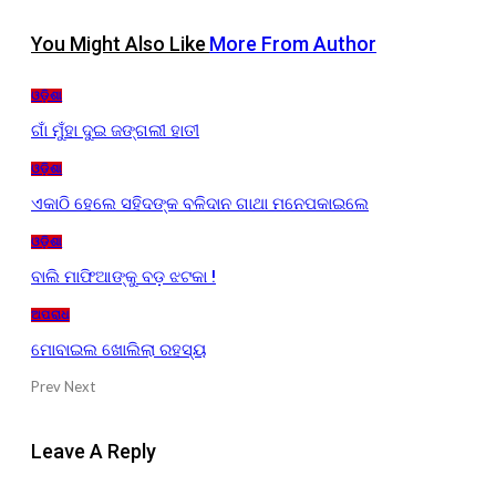
You Might Also Like
More From Author
ଓଡ଼ିଶା
ଗାଁ ମୁଁହା ଦୁଇ ଜଙ୍ଗଲୀ ହାତୀ
ଓଡ଼ିଶା
ଏକାଠି ହେଲେ ସହିଦଙ୍କ ବଳିଦାନ ଗାଥା ମନେପକାଇଲେ
ଓଡ଼ିଶା
ବାଲି ମାଫିଆଙ୍କୁ ବଡ଼ ଝଟକା !
ଅପରାଧ
ମୋବାଇଲ ଖୋଲିଲା ରହସ୍ୟ
Prev
Next
Leave A Reply