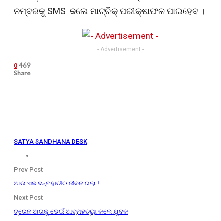
ନମ୍ବରକୁ SMS କଲେ ମାଟ୍ରିକ୍ ପରୀକ୍ଷାଫଳ ପାଇହେବ ।
- Advertisement -
469
0
Share
SATYA SANDHANA DESK
Prev Post
ଆଉ ଏକ ଦନ୍ତାହାତୀର ଜୀବନ ଗଲା !
Next Post
ଟ୍ରେନ ଆଗକୁ ଡେଇଁ ଆତ୍ମହତ୍ୟା କଲେ ଯୁବକ