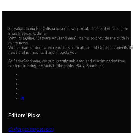
SatyaSandhana is a Odisha based news portal. The head office of is in
Bhubaneswar, Odisha.
With its tagline, “Satyara Anusandhana” ,it aims to provide the truth in
every news.
With a team of dedicated reporters from all around Odisha. It unveils th
news that is important and impacts you.
At SatyaSandhana, we put up truly unbiased and discrimination free
content to bring the facts to the table. –SatyaSandhana
Editors' Picks
ଗାଁ ମୁଁହା ଦୁଇ ଜଙ୍ଗଲୀ ହାତୀ