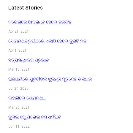
Latest Stories
କରୋନାରେ ଆକ୍ରାନ୍ତ ହେଲେ ନରସିଂହ
Apr 21, 2021
ସୋମନାଥଙ୍କପୀଠରେ ଏକାଠି ହେଲେ ଦୁଇଟି ମନ
Apr 1, 2021
ସତ୍ୟସନ୍ଧାନର ପ୍ରଭାବ
Mar 16, 2021
ରାଜଧାନୀରେ ଯୁବତୀଙ୍କ ଝୁଲନ୍ତା ମୃତଦେହ ଉଦ୍ଧାର
Jul 24, 2025
ବାହାରିଲେ ସୋମନାଥ…
Mar 26, 2021
ଜୁଲାଇ ୧ରୁ ଘରୋଇ ବସ ଧର୍ମଘଟ
Jun 11, 2022