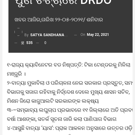
ଖବର ଆଜିର,ତାରିଖ ୨୨-୦୫-୨୦୨୧/ ଶନିବାର
On
May 22, 2021
By
SATYA SANDHANA DESK
535
0
୧-ରାଜ୍ୟ କ୍ୟାବିନେଟର ବଡ ନିଷ୍ପତ୍ତି: ଟିକା ଟେଣ୍ଡରକୁ ମିଳିଲା
ମଞ୍ଜୁରି ।
୨-ବାତ୍ୟା ମୁକାବିଲା ଓ ପରିଚାଳନା ନେଇ ସରକାର ପ୍ରସ୍ତୁତ, ସମସ
ବିଭାଗକୁ ସଜାଗ ରହିବାକୁ ନିର୍ଦ୍ଦେଶ ଦେଲେ ମୁଖ୍ୟ ଶାସନ ସଚିବ,
ମିଶନ ଜିରୋ କାଜୁଆଲଟି ସରକାରଙ୍କ ଲକ୍ଷ୍ୟ
୩-–ସମ୍ଭାବ୍ୟ ଲଘୁଚାପ ପ୍ରଭାବରେ ୧୧ ଜିଲ୍ଲାରେ ଅତି ପ୍ରବ
ବର୍ଷା ଆଶଙ୍କା, ସତର୍କ ସୂଚନା ଜାରି କଲା ପାଣିପାଗ ବିଭାଗ
୪-ଆସୁଛି ବାତ୍ୟା ‘ୟାସ’: ପ୍ରାକ ଆକଳନ ଅନୁସାରେ ଉତ୍ତର ଓଡ଼ିଶ