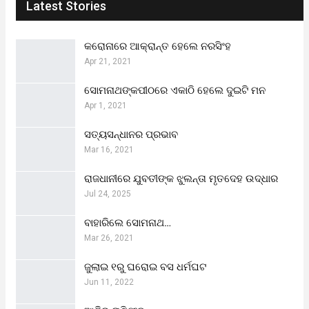
Latest Stories
କରୋନାରେ ଆକ୍ରାନ୍ତ ହେଲେ ନରସିଂହ
Apr 21, 2021
ସୋମନାଥଙ୍କପୀଠରେ ଏକାଠି ହେଲେ ଦୁଇଟି ମନ
Apr 1, 2021
ସତ୍ୟସନ୍ଧାନର ପ୍ରଭାବ
Mar 16, 2021
ରାଜଧାନୀରେ ଯୁବତୀଙ୍କ ଝୁଲନ୍ତା ମୃତଦେହ ଉଦ୍ଧାର
Jul 24, 2025
ବାହାରିଲେ ସୋମନାଥ…
Mar 26, 2021
ଜୁଲାଇ ୧ରୁ ଘରୋଇ ବସ ଧର୍ମଘଟ
Jun 11, 2022