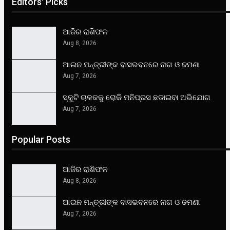
Editors' Picks
ଆଜିର ରାଶିଫଳ
Aug 8, 2026
ଆଇନ ମନ୍ତ୍ରୀଙ୍କ ବାସଭବନରେ ନାଗ ଓ ଢମଣା
Aug 7, 2026
ସ୍କୁଟି ଚାଳକକୁ ରୋକି ମନିପ୍ରସ ଛଡାଇବା ଅଭିଯୋଗ
Aug 7, 2026
Popular Posts
ଆଜିର ରାଶିଫଳ
Aug 8, 2026
ଆଇନ ମନ୍ତ୍ରୀଙ୍କ ବାସଭବନରେ ନାଗ ଓ ଢମଣା
Aug 7, 2026