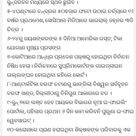
ସୁନ୍ଦରବନ ମଧ୍ୟରେ ସ୍ଥଳ ଛୁଇଁବ ।
୫-୪ଘଣ୍ଟାରେ ଚନ୍ଦ୍ରର ୫୦ହଜାର ଫଟୋ ଉଠାଇ ଚର୍ଚ୍ଚାରେ ୧୬
ବର୍ଷର ପ୍ରଥମେଶ, ସୋସିଆଲ ମିଡିଆରେ ଭାଇରାଲ୍ ଜହ୍ନର ୩ଡି
ଚିତ୍ର ।
୬-୨୪ରୁ ଜୟଶଙ୍କରଙ୍କ ୫ ଦିନିଆ ଆମେରିକା ଗସ୍ତ; ଟିକା
ଯୋଗାଣ ମୁଖ୍ୟ ପ୍ରସଙ୍ଗ
୭-କୋଟିଆରେ ଆନ୍ଧ୍ର ପ୍ରଦେଶ ପକ୍ଷରୁ ହୋଇଥିବା ନିର୍ବାଚନ
ନିଷିଧ ହେଲା। ନିର୍ବାଚନରେ ସୁପ୍ରିମକୋର୍ଟଙ୍କ ଗାଇଡ୍‌ଲାଇନ
ଉଲ୍ଲଙ୍ଘନ ହୋଇଥିବା କହିଲେ କୋର୍ଟ।
୮-ଆଣ୍ଟାର୍କଟିକା ବରଫ ଚଟାଣରୁ ଭାଙ୍ଗିଲା ବିଶ୍ୱର ସର୍ବବୃହତ
ବରଫ ଖଣ୍ଡ, ଦିଲ୍ଲୀଠାରୁ ତିନିଗୁଣ ଆକାରରେ ବଡ ।
୯-ଜୁନ୍ ୭ରେ ଲଞ୍ଚ ହେବ ଆୟକର ବିଭାଗର ନୂଆ ଇ-ଫାଇଲିଂ
ପୋର୍ଟାଲ, ପହିଲାର ପ୍ରଥମ ୬ ଦିନ କାମ କରିବନି ପୁରୁଣା ଇ-ଫାଇଲ
ୱେବସାଇଟ୍ ।
୧୦-କରୋନାରେ ପ୍ରାଣ ହରାଇଥିବା ଶିକ୍ଷକଙ୍କ ପରିବାରକୁ ଏକ