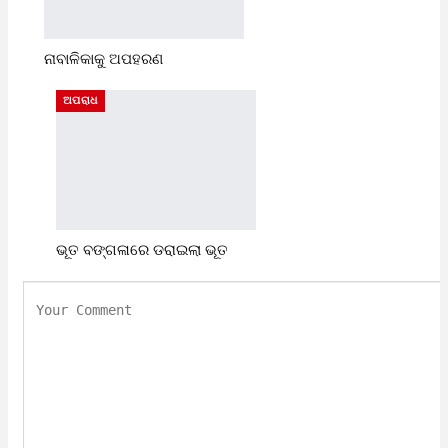
ନାବାଳିକାକୁ ଅପହରଣ
ଅପରାଧ
ଭୂତ ବଙ୍ଗଳାରେ ଡରାଇଲା ଭୂତ