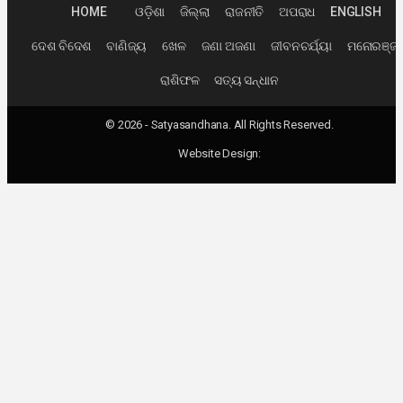
HOME
ଓଡ଼ିଶା
ଜିଲ୍ଲା
ରାଜନୀତି
ଅପରାଧ
ENGLISH
ଦେଶ ବିଦେଶ
ବାଣିଜ୍ୟ
ଖେଳ
ଜଣା ଅଜଣା
ଜୀବନଚର୍ଯ୍ୟା
ମନୋରଞ୍ଜ
ରାଶିଫଳ
ସତ୍ୟ ସନ୍ଧାନ
© 2026 - Satyasandhana. All Rights Reserved.
Website Design: