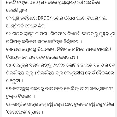
କୋଟି ଟଙ୍କା ସହାୟତା ଦେଲେ ମୁଖ୍ୟମନ୍ତ୍ରୀ ଅରବିନ୍ଦ
କେଜରିୱାଲ ।
୧୧-ପୁଣି ଚର୍ଚ୍ଚାରେ DRDO,କରୋନା ଔଷଧ ପରେ ତିଆରି କଲା
ଆଣ୍ଟିବଡି ଟେଷ୍ଟ କିଟ୍ ।
୧୨-ନାରଦ ଲାଞ୍ଚ ମାମଲା : ଗିରଫ ୪ ଟିଏମସି ନେତାଙ୍କୁ ଗୃହବନ୍ଦ
ରଖିବାକୁ କଲିକତା ହାଇକୋର୍ଟଙ୍କ ନିର୍ଦ୍ଦେଶ ।
୧୩-ଭବାନୀପୁରରୁ ବିଧାନସଭା ନିର୍ବାଚନ ଲଢିବେ ମମତା ବାନାର୍ଜୀ !
ବିଧାୟକ ଶୋଭନ ଦେବ ଦେଲେ ଇସ୍ତଫା ।
୧୪-କେନ୍ଦ୍ର ସରକାରଙ୍କୁ ୯୯.୧୨୨ କୋଟି ଟଙ୍କାର ସହାୟତା ଦେ
ରିଜର୍ଭ ବ୍ୟାଙ୍କ୍ । ରିଜର୍ଭବ୍ୟାଙ୍କ କେନ୍ଦ୍ରୀୟ ବୋର୍ଡ ବୈଠକରେ
ମଞ୍ଜୁରୀ ।
୧୫-ଫେସ୍‌ବୁକ୍ ପକ୍ଷରୁ ଭାରତରେ କୋଭିଡ୍‌-୧୯ ଆନାଉନ୍ସମେଂଟ୍
ଟୁଲ୍‌ର ବିସ୍ତାର ।
୧୬-ସମ୍ବିତ ପାତ୍ରଙ୍କୁ ଟ୍ୱିଟର୍‌ର ଛାଟ, ଟୁଲକିଟ୍ ଟ୍ୱିଟକୁ ମିଳିଲା
‘ହେରଫେର’ ଟ୍ୟାଗ୍ ।