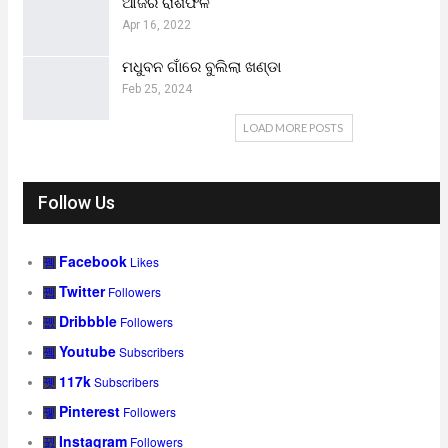
ଆଜିର ରାଶିଫଳ
Apr 16, 2022
ମଧୁବନ ଗାଁରେ ବୁଲିଲା ଖଣ୍ଡା
Feb 25, 2024
LOAD MORE POSTS
Follow Us
Facebook
Likes
Twitter
Followers
Dribbble
Followers
Youtube
Subscribers
117k
Subscribers
Pinterest
Followers
Instagram
Followers