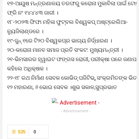
୧୭-ଆୟୁଷ ମନ୍ତ୍ରଣାଳୟ ତରଫରୁ କରୋନା ମୁକାବିଲା ପାଇଁ ଟୋଲ
ଫ୍ରି ନଂ ୧୪୪୪୩ ଜାରୀ ।
୧୮-୨୦୨୩ ଫିଫା ମହିଳା ଫୁଟ୍‍ବଲ ବିଶ୍ୱକପ୍‍ ଅଷ୍ଟ୍ରେଲିଆ-
ନ୍ୟୁଜିଲାଣ୍ଡରେ ।
୧୯-ଜୁନ୍‍ ୧ରେ ଟି୨୦ ବିଶ୍ୱକପ୍‍ର ଭାଗ୍ୟ ନିର୍ଦ୍ଧାରଣ ।
୨୦-କରୋନା ମାନବ ସମାଜ ପ୍ରତି ସଂକଟ: ମୁଖ୍ୟମନ୍ତ୍ରୀ ।
୨୧-ଭିମସାରର ହ୍ୱାଇଟ ଫଙ୍ଗସ ରୋଗୀ, ପରୀକ୍ଷା ପରେ ଜଣାପଡ଼
କହିଲେ ଅଧିକ୍ଷକ ।
୨୨-୧୮ ରଥ ନିର୍ମାଣ ସେବକ କୋଭିଡ୍ ପଜିଟିଭ୍‌, ସଂକ୍ରମିତଙ୍କ ଭି
୧୨ ମହାରଣା, ୬ ଭୋଇ ସେବକ ।ଶୁଭ ସକାଳ,ସୁପ୍ରଭାତ
- Advertisement -
535
0