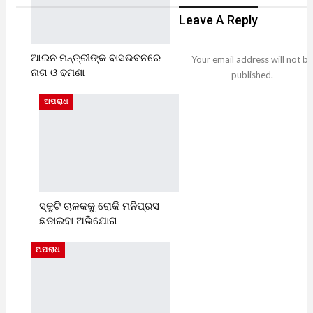
Leave A Reply
ଆଇନ ମନ୍ତ୍ରୀଙ୍କ ବାସଭବନରେ
Your email address will not be
ନାଗ ଓ ଢମଣା
published.
ଅପରାଧ
ସ୍କୁଟି ଚାଳକକୁ ରୋକି ମନିପ୍ରସ
ଛଡାଇବା ଅଭିଯୋଗ
ଅପରାଧ