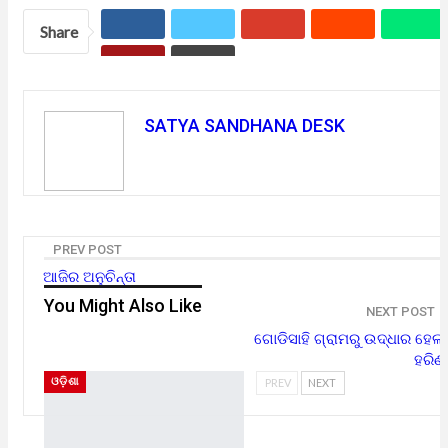
Share
SATYA SANDHANA DESK
PREV POST
ଆଜିର ଅନୁଚିନ୍ତା
You Might Also Like
NEXT POST
ଗୋଡିସାହି ଗ୍ରାମରୁ ଉଦ୍ଧାର ହେଲା
ହରିଣ
ଓଡ଼ିଶା
PREV
NEXT