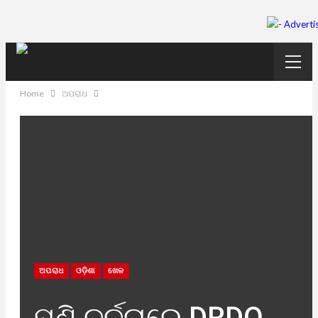
Home
ଅପରାଧ
ଅପରାଧ
ଓଡ଼ିଶା
ଖେଳ
ପୁଣି ଚର୍ଚ୍ଚାରେ DRDO