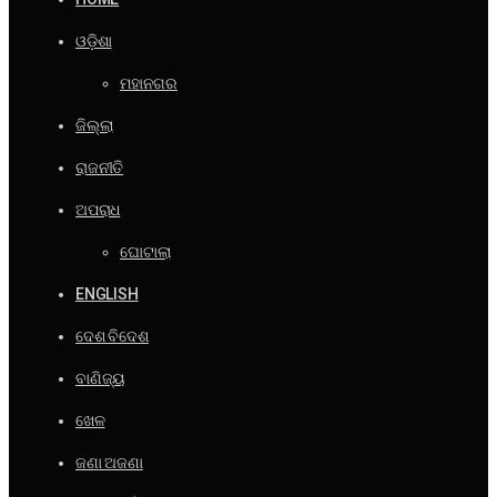
ଓଡ଼ିଶା
ମହାନଗର
ଜିଲ୍ଲା
ରାଜନୀତି
ଅପରାଧ
ଘୋଟାଲା
ENGLISH
ଦେଶ ବିଦେଶ
ବାଣିଜ୍ୟ
ଖେଳ
ଜଣା ଅଜଣା