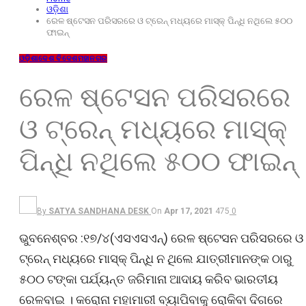
ଓଡ଼ିଶା
ରେଳ ଷ୍ଟେସନ ପରିସରରେ ଓ ଟ୍ରେନ୍‍ ମଧ୍ୟରେ ମାସ୍କ୍‍ ପିନ୍ଧି ନଥିଲେ ୫୦୦
ଫାଇନ୍
ଓଡ଼ିଶା
ଦେଶ ବିଦେଶ
ମହାନଗର
ରେଳ ଷ୍ଟେସନ ପରିସରରେ
ଓ ଟ୍ରେନ୍‍ ମଧ୍ୟରେ ମାସ୍କ୍‍
ପିନ୍ଧି ନଥିଲେ ୫୦୦ ଫାଇନ୍
By
SATYA SANDHANA DESK
On
Apr 17, 2021
475
0
ଭୁବନେଶ୍ବର :୧୭/୪(ଏସଏସଏନ୍) ରେଳ ଷ୍ଟେସନ ପରିସରରେ ଓ
ଟ୍ରେନ୍‍ ମଧ୍ୟରେ ମାସ୍କ୍‍ ପିନ୍ଧି ନ ଥିଲେ ଯାତ୍ରୀମାନଙ୍କ ଠାରୁ
୫୦୦ ଟଙ୍କା ପର୍ଯ୍ୟନ୍ତ ଜରିମାନା ଆଦାୟ କରିବ ଭାରତୀୟ
ରେଳବାଇ । କରୋନା ମହାମାରୀ ବ୍ୟାପିବାକୁ ରୋକିବା ଦିଗରେ