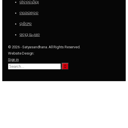
ଜୀବନଚର୍ଯ୍ୟା
ମନୋରଞ୍ଜନ
ରାଶିଫଳ
ସତ୍ୟ ସନ୍ଧାନ
© 2026 - Satyasandhana. All Rights Reserved.
Website Design:
Sign in