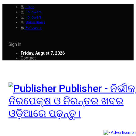
Likes
Followers
Followers
Subscribers
Followers
Sign In
Friday, August 7, 2026
Contact
Publisher - ନିର୍ଭୀକ
ନିରପେକ୍ଷ ଓ ନିରନ୍ତର ଖବର
ଓଡ଼ିଆରେ ପଢ଼ନ୍ତୁ।