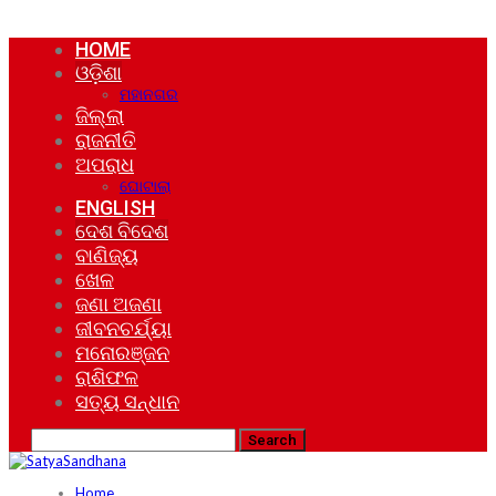
HOME
ଓଡ଼ିଶା
ମହାନଗର
ଜିଲ୍ଲା
ରାଜନୀତି
ଅପରାଧ
ଘୋଟାଲା
ENGLISH
ଦେଶ ବିଦେଶ
ବାଣିଜ୍ୟ
ଖେଳ
ଜଣା ଅଜଣା
ଜୀବନଚର୍ଯ୍ୟା
ମନୋରଞ୍ଜନ
ରାଶିଫଳ
ସତ୍ୟ ସନ୍ଧାନ
Home