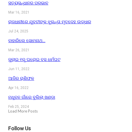
ସତ୍ୟସନ୍ଧାନର ପ୍ରଭାବ
Mar 16, 2021
ରାଜଧାନୀରେ ଯୁବତୀଙ୍କ ଝୁଲନ୍ତା ମୃତଦେହ ଉଦ୍ଧାର
Jul 24, 2025
ବାହାରିଲେ ସୋମନାଥ…
Mar 26, 2021
ଜୁଲାଇ ୧ରୁ ଘରୋଇ ବସ ଧର୍ମଘଟ
Jun 11, 2022
ଆଜିର ରାଶିଫଳ
Apr 16, 2022
ମଧୁବନ ଗାଁରେ ବୁଲିଲା ଖଣ୍ଡା
Feb 25, 2024
Load More Posts
Follow Us