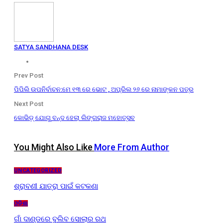
SATYA SANDHANA DESK
Prev Post
ପିପିଲି ଉପନିର୍ବାଚନ:ମେ ୧୩ ରେ ଭୋଟ , ଅପ୍ରିଲ ୨୬ ରେ ନାମାଙ୍କନ ପତ୍ର
Next Post
କୋଭିଡ଼୍‌ ଯୋଗୁ ବନ୍ଦ ହେଲା ଲିଙ୍ଗରାଜ ମହୋତ୍ସବ
You Might Also Like
More From Author
UNCATEGORIZED
ଶ୍ରାବଣୀ ଯାତ୍ରା ପାଇଁ କଟକଣା
ଓଡ଼ିଶା
ଗାଁ ଦାଣ୍ଡରେ ବୁଲିବ ସୋଲାର ରଥ