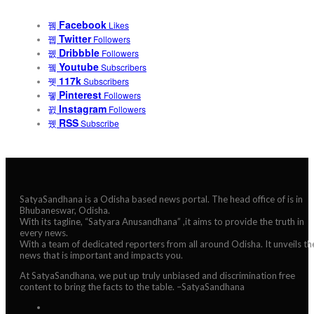
Facebook
Likes
Twitter
Followers
Dribbble
Followers
Youtube
Subscribers
117k
Subscribers
Pinterest
Followers
Instagram
Followers
RSS
Subscribe
SatyaSandhana is a Odisha based news portal. The head office of is in
Bhubaneswar, Odisha.
With its tagline, “Satyara Anusandhana” ,it aims to provide the truth in
every news.
With a team of dedicated reporters from all around Odisha. It unveils th
news that is important and impacts you.
At SatyaSandhana, we put up truly unbiased and discrimination free
content to bring the facts to the table. –SatyaSandhana