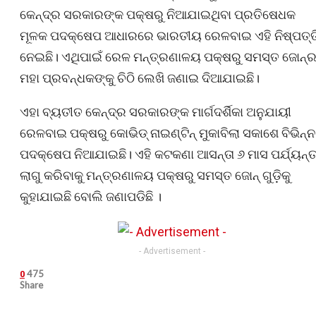
କେନ୍ଦ୍ର ସରକାରଙ୍କ ପକ୍ଷରୁ ନିଆଯାଇଥିବା ପ୍ରତିଷେଧକ
ମୂଳକ ପଦକ୍ଷେପ ଆଧାରରେ ଭାରତୀୟ ରେଳବାଇ ଏହି ନିଷ୍ପତ୍ତ
ନେଇଛି। ଏଥିପାଇଁ ରେଳ ମନ୍ତ୍ରଣାଳୟ ପକ୍ଷରୁ ସମସ୍ତ ଜୋନ୍‍
ମହା ପ୍ରବନ୍ଧକଙ୍କୁ ଚିଠି ଲେଖି ଜଣାଇ ଦିଆଯାଇଛି।
ଏହା ବ୍ୟତୀତ କେନ୍ଦ୍ର ସରକାରଙ୍କ ମାର୍ଗଦର୍ଶିକା ଅନୁଯାୟୀ
ରେଳବାଇ ପକ୍ଷରୁ କୋଭିଡ୍‍ ନାଇଣ୍ଟିନ୍‍ ମୁକାବିଲା ସକାଶେ ବିଭିନ୍ନ
ପଦକ୍ଷେପ ନିଆଯାଇଛି। ଏହି କଟକଣା ଆସନ୍ତା ୬ ମାସ ପର୍ଯ୍ୟନ୍
ଲାଗୁ କରିବାକୁ ମନ୍ତ୍ରଣାଳୟ ପକ୍ଷରୁ ସମସ୍ତ ଜୋନ୍‍ ଗୁଡ଼ିକୁ
କୁହାଯାଇଛି ବୋଲି ଜଣାପଡିଛି ।
- Advertisement -
475
0
Share