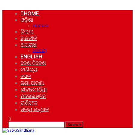
HOME
ଓଡ଼ିଶା
ମହାନଗର
ଜିଲ୍ଲା
ରାଜନୀତି
ଅପରାଧ
ଘୋଟାଲା
ENGLISH
ଦେଶ ବିଦେଶ
ବାଣିଜ୍ୟ
ଖେଳ
ଜଣା ଅଜଣା
ଜୀବନଚର୍ଯ୍ୟା
ମନୋରଞ୍ଜନ
ରାଶିଫଳ
ସତ୍ୟ ସନ୍ଧାନ