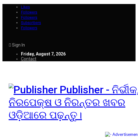
Likes
Followers
Followers
Subscribers
Followers
Sign In
Friday, August 7, 2026
Contact
Publisher - ନିର୍ଭୀକ
ନିରପେକ୍ଷ ଓ ନିରନ୍ତର ଖବର
ଓଡ଼ିଆରେ ପଢ଼ନ୍ତୁ।