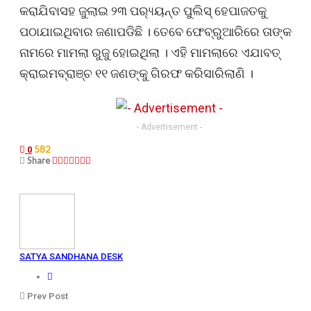
କରାଯିବାସହ ଜୁଲାଇ ୨୩ ପର‌୍ୟ୍ୟନ୍ତ ପୁଲିସ୍ ହେପାଜତକୁ
ପଠାଯାଇଥିବାର ଜଣାପଡିଛି । ତେବେ ଫେବ୍ରୁଆରିରେ ତାଙ୍କ
ନାମରେ ମାମଲା ରୁଜୁ ହୋଇଥିଲା । ଏହି ମାମଲାରେ ଏଯାବତ୍
କ୍ରାଇମବ୍ରାଞ୍ଚ ୧୧ ଜଣଙ୍କୁ ଗିରଫ କରିସାରିଲାଣି ।
- Advertisement -
582
0
Share
SATYA SANDHANA DESK
Prev Post