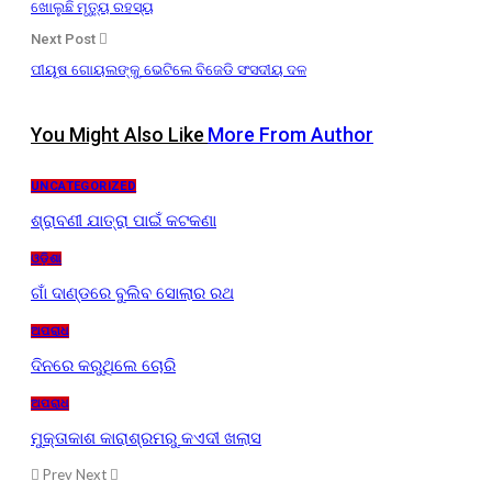
ଖୋଲୁଛି ମୃତ୍ୟୁ ରହସ୍ୟ
Next Post
ପୀୟୂଷ ଗୋୟଲଙ୍କୁ ଭେଟିଲେ ବିଜେଡି ସଂସଦୀୟ ଦଳ
You Might Also Like
More From Author
UNCATEGORIZED
ଶ୍ରାବଣୀ ଯାତ୍ରା ପାଇଁ କଟକଣା
ଓଡ଼ିଶା
ଗାଁ ଦାଣ୍ଡରେ ବୁଲିବ ସୋଲାର ରଥ
ଅପରାଧ
ଦିନରେ କରୁଥିଲେ ଚୋରି
ଅପରାଧ
ମୁକ୍ତାକାଶ କାରାଶ୍ରମରୁ କଏଦୀ ଖଲାସ
Prev
Next