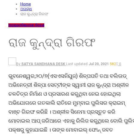
Home
ଅପରାଧ
ରାଜ କୁନ୍ଦ୍ରା ଗିରଫ
ଅପରାଧ
ଓଡ଼ିଶା
ଦେଶ ବିଦେଶ
ରାଜ କୁନ୍ଦ୍ରା ଗିରଫ
By
SATYA SANDHANA DESK
Last updated
Jul 20, 2021
582
0
ଭୁବନେଶ୍ୱର,୨୦/୭(ଏସଏସନିୟୁଜ) ଶିଳ୍ପପତି ତଥା ବଲିଉଡ୍
ଅଭିନେତ୍ରୀ ଶିଳ୍ପା ସେଟ୍ଟୀଙ୍କ ସ୍ୱାମୀ ରାଜ କୁନ୍ଦ୍ରା ଅଶ୍ଳୀଳ
ଚଳଚିତ୍ର ନିର୍ମାଣ ଓ ପ୍ରସାରଣ କରୁଥିବା ନେଇ ହୋଇଥିଲା
ଅଭିଯୋଗରେ ଗତକାଲି ରାତିରେ ମୁମ୍ବାଇ ପୁଲିସର କ୍ରାଇମ୍
ବାଞ୍ଚ ଗିରଫ କରିଛି । ଅଶ୍ଳୀଳ ସିନେମା ପ୍ରସ୍ତୁତ କରି
ମୋବାଇଲ ଆପ୍ ଜରିଆରେ ଏହାକୁ ରିଲିଜ କରୁଥିଲେ ବୋଲି ‌ପୁଲି
ପକ୍ଷରୁ କୁହାଯାଇଛି । ତାଙ୍କ ମୋବାଇଲ୍ ଫୋନ୍ ଜବତ