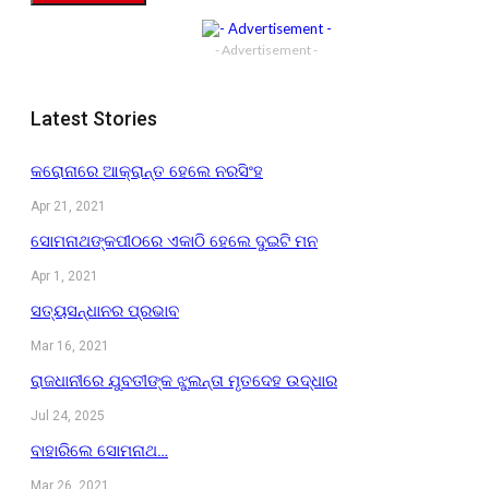
- Advertisement -
Latest Stories
କରୋନାରେ ଆକ୍ରାନ୍ତ ହେଲେ ନରସିଂହ
Apr 21, 2021
ସୋମନାଥଙ୍କପୀଠରେ ଏକାଠି ହେଲେ ଦୁଇଟି ମନ
Apr 1, 2021
ସତ୍ୟସନ୍ଧାନର ପ୍ରଭାବ
Mar 16, 2021
ରାଜଧାନୀରେ ଯୁବତୀଙ୍କ ଝୁଲନ୍ତା ମୃତଦେହ ଉଦ୍ଧାର
Jul 24, 2025
ବାହାରିଲେ ସୋମନାଥ…
Mar 26, 2021