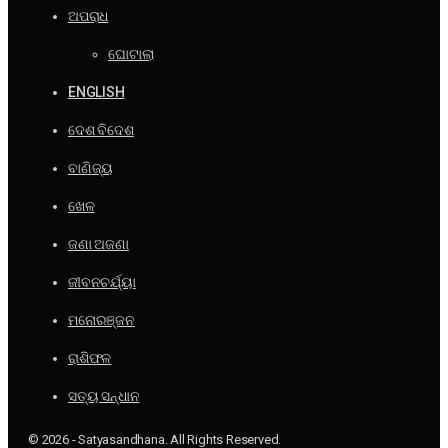
ଅପରାଧ
ଘୋଟାଲା
ENGLISH
ଦେଶ ବିଦେଶ
ବାଣିଜ୍ୟ
ଖେଳ
ଜଣା ଅଜଣା
ଜୀବନଚର୍ଯ୍ୟା
ମନୋରଞ୍ଜନ
ରାଶିଫଳ
ସତ୍ୟ ସନ୍ଧାନ
© 2026 - Satyasandhana. All Rights Reserved.