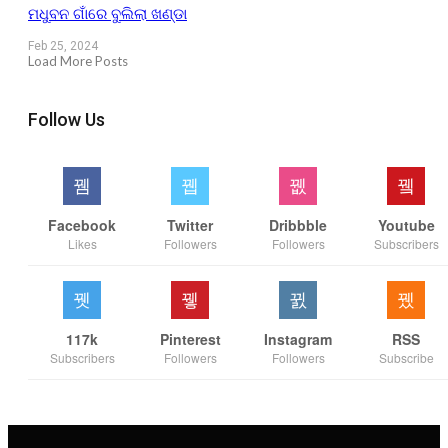
ମଧୁବନ ଗାଁରେ ବୁଲିଲା ଖଣ୍ଡା
Feb 25, 2024
Load More Posts
Follow Us
Facebook
Twitter
Dribbble
Youtube
Likes
Followers
Followers
Subscribers
117k
Pinterest
Instagram
RSS
Subscribers
Followers
Followers
Subscribe