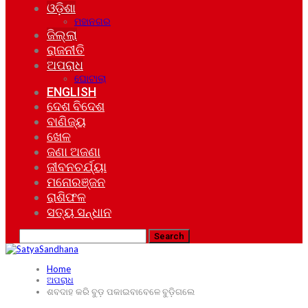
ଓଡ଼ିଶା
ମହାନଗର
ଜିଲ୍ଲା
ରାଜନୀତି
ଅପରାଧ
ଘୋଟାଲା
ENGLISH
ଦେଶ ବିଦେଶ
ବାଣିଜ୍ୟ
ଖେଳ
ଜଣା ଅଜଣା
ଜୀବନଚର୍ଯ୍ୟା
ମନୋରଞ୍ଜନ
ରାଶିଫଳ
ସତ୍ୟ ସନ୍ଧାନ
Home
ଅପରାଧ
ଶବଦାହ କରି ବୁଡ଼ ପକାଇବାବେଳେ ବୁଡ଼ିଗଲେ