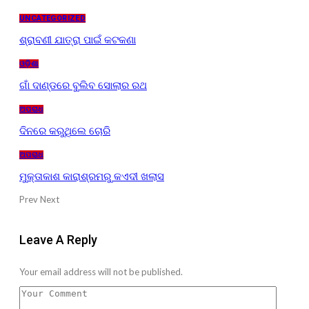
UNCATEGORIZED
ଶ୍ରାବଣୀ ଯାତ୍ରା ପାଇଁ କଟକଣା
ଓଡ଼ିଶା
ଗାଁ ଦାଣ୍ଡରେ ବୁଲିବ ସୋଲାର ରଥ
ଅପରାଧ
ଦିନରେ କରୁଥିଲେ ଚୋରି
ଅପରାଧ
ମୁକ୍ତାକାଶ କାରାଶ୍ରମରୁ କଏଦୀ ଖଲାସ
Prev
Next
Leave A Reply
Your email address will not be published.