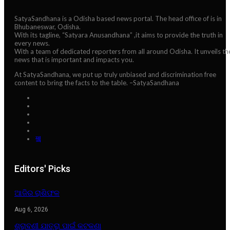
SatyaSandhana is a Odisha based news portal. The head office of is in
Bhubaneswar, Odisha.
With its tagline, “Satyara Anusandhana” ,it aims to provide the truth in
every news.
With a team of dedicated reporters from all around Odisha. It unveils th
news that is important and impacts you.
At SatyaSandhana, we put up truly unbiased and discrimination free
content to bring the facts to the table. –SatyaSandhana
Editors' Picks
ଆଜିର ରାଶିଫଳ
Aug 6, 2026
ଶ୍ରାବଣୀ ଯାତ୍ରା ପାଇଁ କଟକଣା