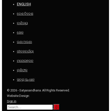
ENGLISH
ଦେଶ ବିଦେଶ
ବାଣିଜ୍ୟ
ଖେଳ
ଜଣା ଅଜଣା
ଜୀବନଚର୍ଯ୍ୟା
ମନୋରଞ୍ଜନ
ରାଶିଫଳ
ସତ୍ୟ ସନ୍ଧାନ
© 2026 - Satyasandhana. All Rights Reserved.
Website Design:
Sign in