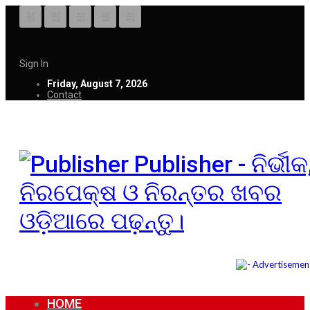
Sign In
Friday, August 7, 2026
Contact
Publisher - ନିର୍ଭୀକ
ନିରପେକ୍ଷ ଓ ନିରନ୍ତର ଖବର
ଓଡ଼ିଆରେ ପଢ଼ନ୍ତୁ।
HOME