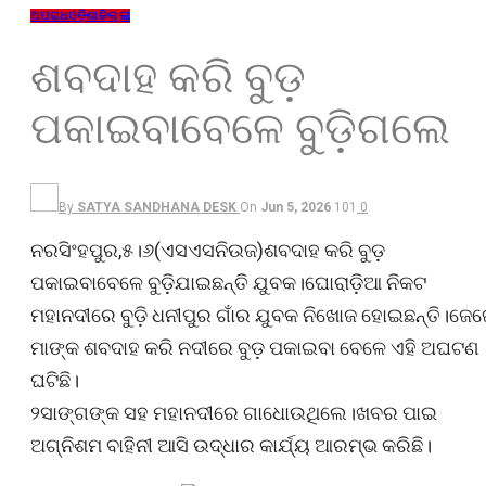
ଅପରାଧ
ଓଡ଼ିଶା
ଜିଲ୍ଲା
ଶବଦାହ କରି ବୁଡ଼
ପକାଇବାବେଳେ ବୁଡ଼ିଗଲେ
By
SATYA SANDHANA DESK
On
Jun 5, 2026
101
0
ନରସିଂହପୁର,୫।୬(ଏସଏସନିଉଜ)ଶବଦାହ କରି ବୁଡ଼
ପକାଇବାବେଳେ ବୁଡ଼ିଯାଇଛନ୍ତି ଯୁବକ।ଘୋରାଡ଼ିଆ ନିକଟ
ମହାନଦୀରେ ବୁଡ଼ି ଧନୀପୁର ଗାଁର ଯୁବକ ନିଖୋଜ ହୋଇଛନ୍ତି।ଜେଜ
ମାଙ୍କ ଶବଦାହ କରି ନଦୀରେ ବୁଡ଼ ପକାଇବା ବେଳେ ଏହି ଅଘଟଣ
ଘଟିଛି।
୨ସାଙ୍ଗଙ୍କ ସହ ମହାନଦୀରେ ଗାଧୋଉଥିଲେ।ଖବର ପାଇ
ଅଗ୍ନିଶମ ବାହିନୀ ଆସି ଉଦ୍ଧାର କାର୍ଯ୍ୟ ଆରମ୍ଭ କରିଛି।