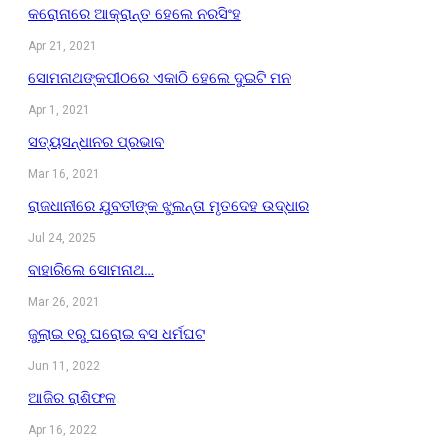
କରୋନାରେ ଆକ୍ରାନ୍ତ ହେଲେ ନରସିଂହ
Apr 21, 2021
ସୋମନାଥଙ୍କପୀଠରେ ଏକାଠି ହେଲେ ଦୁଇଟି ମନ
Apr 1, 2021
ସତ୍ୟସନ୍ଧାନର ପ୍ରଭାବ
Mar 16, 2021
ରାଜଧାନୀରେ ଯୁବତୀଙ୍କ ଝୁଲନ୍ତା ମୃତଦେହ ଉଦ୍ଧାର
Jul 24, 2025
ବାହାରିଲେ ସୋମନାଥ…
Mar 26, 2021
ଜୁଲାଇ ୧ରୁ ଘରୋଇ ବସ ଧର୍ମଘଟ
Jun 11, 2022
ଆଜିର ରାଶିଫଳ
Apr 16, 2022