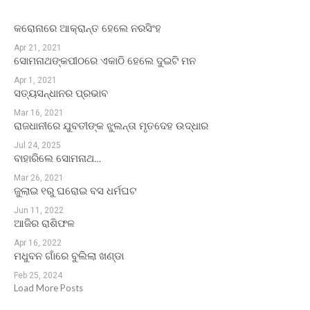
କରୋନାରେ ଆକ୍ରାନ୍ତ ହେଲେ ନରସିଂହ
Apr 21, 2021
ସୋମନାଥଙ୍କପୀଠରେ ଏକାଠି ହେଲେ ଦୁଇଟି ମନ
Apr 1, 2021
ସତ୍ୟସନ୍ଧାନର ପ୍ରଭାବ
Mar 16, 2021
ରାଜଧାନୀରେ ଯୁବତୀଙ୍କ ଝୁଲନ୍ତା ମୃତଦେହ ଉଦ୍ଧାର
Jul 24, 2025
ବାହାରିଲେ ସୋମନାଥ…
Mar 26, 2021
ଜୁଲାଇ ୧ରୁ ଘରୋଇ ବସ ଧର୍ମଘଟ
Jun 11, 2022
ଆଜିର ରାଶିଫଳ
Apr 16, 2022
ମଧୁବନ ଗାଁରେ ବୁଲିଲା ଖଣ୍ଡା
Feb 25, 2024
Load More Posts