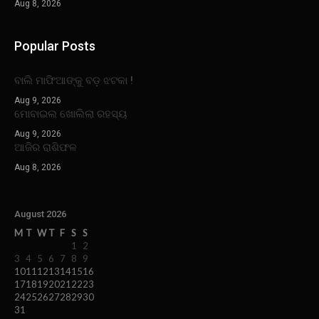
Aug 8, 2026
Popular Posts
ବାଲି ମାଫିଆଙ୍କୁ ବଡ଼ ଝଟକା !
Aug 9, 2026
ମୋବାଇଲ ଖୋଲିଲା ରହସ୍ୟ
Aug 9, 2026
ଆଜିର ରାଶିଫଳ
Aug 8, 2026
August 2026
M
T
W
T
F
S
S
1
2
3
4
5
6
7
8
9
10
11
12
13
14
15
16
17
18
19
20
21
22
23
24
25
26
27
28
29
30
31