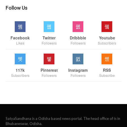
Follow Us
Facebook
Twitter
Dribbble
Youtube
Likes
Followers
Followers
Subscribers
117k
Pinterest
Instagram
RSS
Subscribers
Followers
Followers
Subscribe
SatyaSandhana is a Odisha based news portal. The head office of is in
Bhubaneswar, Odisha.