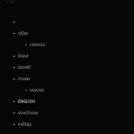
« Jul
ଓଡ଼ିଶା
ମହାନଗର
ଜିଲ୍ଲା
ରାଜନୀତି
ଅପରାଧ
ଘୋଟାଲା
ENGLISH
ଦେଶ ବିଦେଶ
ବାଣିଜ୍ୟ