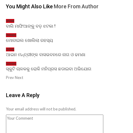
You Might Also Like
More From Author
ଓଡ଼ିଶା
ବାଲି ମାଫିଆଙ୍କୁ ବଡ଼ ଝଟକା !
ଅପରାଧ
ମୋବାଇଲ ଖୋଲିଲା ରହସ୍ୟ
ଓଡ଼ିଶା
ଆଇନ ମନ୍ତ୍ରୀଙ୍କ ବାସଭବନରେ ନାଗ ଓ ଢମଣା
ଅପରାଧ
ସ୍କୁଟି ଚାଳକକୁ ରୋକି ମନିପ୍ରସ ଛଡାଇବା ଅଭିଯୋଗ
Prev
Next
Leave A Reply
Your email address will not be published.