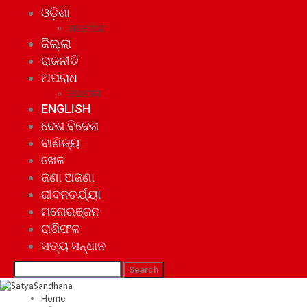
ଓଡ଼ିଶା
ମହାନଗର
ଜିଲ୍ଲା
ରାଜନୀତି
ଅପରାଧ
ଘୋଟାଲା
ENGLISH
ଦେଶ ବିଦେଶ
ବାଣିଜ୍ୟ
ଖେଳ
ଜଣା ଅଜଣା
ଜୀବନଚର୍ଯ୍ୟା
ମନୋରଞ୍ଜନ
ରାଶିଫଳ
ସତ୍ୟ ସନ୍ଧାନ
Home