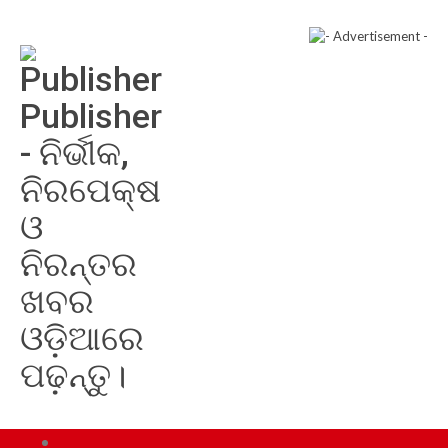
Publisher
- ନିର୍ଭୀକ,
ନିରପେକ୍ଷ
ଓ
ନିରନ୍ତର
ଖବର
ଓଡ଼ିଆରେ
ପଢ଼ନ୍ତୁ।