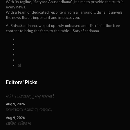
With its tagline, “Satyara Anusandhana” ,it aims to provide the truth in
every news.
With a team of dedicated reporters from all around Odisha. It unveils
the news that is important and impacts you.
At SatyaSandhana, we put up truly unbiased and discrimination free
content to bring the facts to the table. –SatyaSandhana
Editors' Picks
ବାଲି ମାଫିଆଙ୍କୁ ବଡ଼ ଝଟକା !
Aug 9, 2026
ମୋବାଇଲ ଖୋଲିଲା ରହସ୍ୟ
Aug 9, 2026
ଆଜିର ରାଶିଫଳ