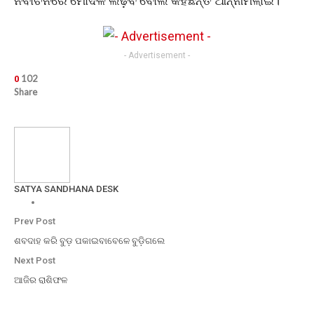
ନିର୍ବାଚନରେ ମୋଦଳ ଲଢ଼ିବ ବୋଲି କହିଛନ୍ତି ଆନ୍ନାମଲାଇ।
- Advertisement -
102
0
Share
SATYA SANDHANA DESK
Prev Post
ଶବଦାହ କରି ବୁଡ଼ ପକାଇବାବେଳେ ବୁଡ଼ିଗଲେ
Next Post
ଆଜିର ରାଶିଫଳ