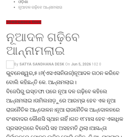
ଓଡ଼ିଶା
ନୂଆଦଳ ଗଢ଼ିବେ ଆନ୍ନାମଲାଇ
ଓଡ଼ିଶା
ଜିଲ୍ଲା
ଦେଶ ବିଦେଶ
ନୂଆଦଳ ଗଢ଼ିବେ
ଆନ୍ନାମଲାଇ
By
SATYA SANDHANA DESK
On
Jun 5, 2026
102
0
ଭୁବନେଶ୍ୱର,୫।୬(ଏସଏସନିଉଜ)ନୂଆଦଳ ଗଠନ କରିବେ
ବୋଲି କହିଛନ୍ତି କେ. ଆନ୍ନାମଲାଇ।
ବିଜେପିରୁ ଇସ୍ତଫା ପରେ ନୂଆ ଦଳ ଗଢ଼ିବେ କହିଲେ
ଆନ୍ନାମଲାଇ।ତାମିଲନାଡ଼ୁରେ ଆରମ୍ଭ ହେବ ଏକ ନୂଆ
ରାଜନୈତିକ ଆନ୍ଦୋଳନ।ନୂଆ ରାଜନୈତିକ ଆନ୍ଦୋଳନରେ
ବଂଶବାଦର କୌଣସି ସ୍ଥାନ ନାହିଁ।ଗତ ୧୮ମାସ ହେବ ଏକାଧିକ
ପ୍ରସଙ୍ଗରେ ବିଜେପି ସହ ଅସହମତି ଥିଲା।ଆସନ୍ତା