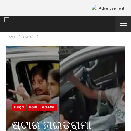
Home
ଅପରାଧ
ଅପରାଧ
ଓଡ଼ିଶା
ମହାନଗର
ଷ୍ଟାର ହାଇଡ୍ରାମା