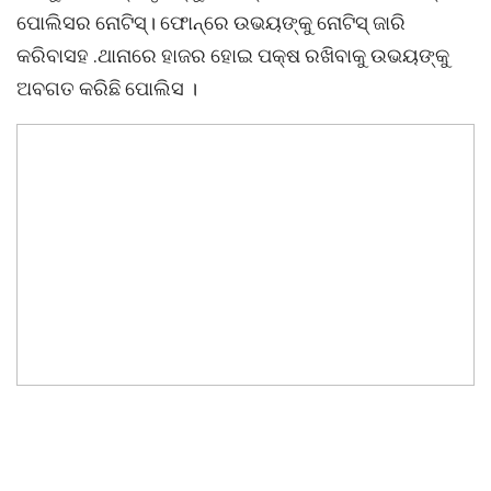
ପୋଲିସର ନୋଟିସ୍। ଫୋନ୍‌ରେ ଉଭୟଙ୍କୁ ନୋଟିସ୍ ଜାରି
କରିବାସହ .ଥାନାରେ ହାଜର ହୋଇ ପକ୍ଷ ରଖିବାକୁ ଉଭୟଙ୍କୁ
ଅବଗତ କରିଛି ପୋଲିସ ।