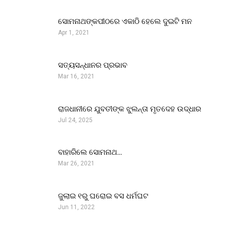
ସୋମନାଥଙ୍କପୀଠରେ ଏକାଠି ହେଲେ ଦୁଇଟି ମନ
Apr 1, 2021
ସତ୍ୟସନ୍ଧାନର ପ୍ରଭାବ
Mar 16, 2021
ରାଜଧାନୀରେ ଯୁବତୀଙ୍କ ଝୁଲନ୍ତା ମୃତଦେହ ଉଦ୍ଧାର
Jul 24, 2025
ବାହାରିଲେ ସୋମନାଥ…
Mar 26, 2021
ଜୁଲାଇ ୧ରୁ ଘରୋଇ ବସ ଧର୍ମଘଟ
Jun 11, 2022