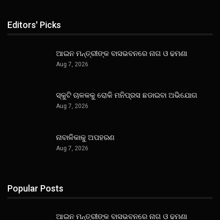
Editors' Picks
ଆଇନ ମନ୍ତ୍ରୀଙ୍କ ବାସଭବନରେ ନାଗ ଓ ଢମଣା
Aug 7, 2026
ସ୍କୁଟି ଚାଳକକୁ ରୋକି ମନିପ୍ରସ ଛଡାଇବା ଅଭିଯୋଗ
Aug 7, 2026
ନାବାଳିକାକୁ ଅପହରଣ
Aug 7, 2026
Popular Posts
ଆଇନ ମନ୍ତ୍ରୀଙ୍କ ବାସଭବନରେ ନାଗ ଓ ଢମଣା