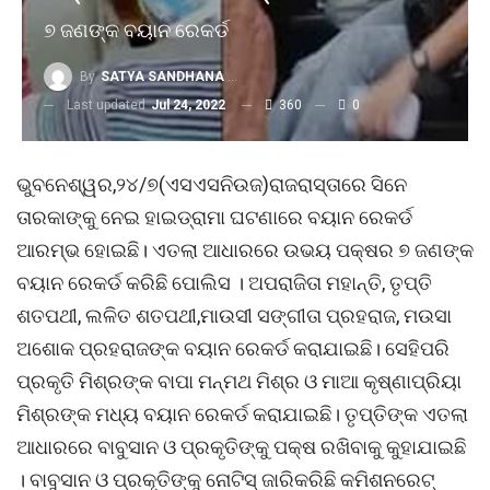
୭ ଜଣଙ୍କ ବୟାନ ରେକର୍ଡ
By
SATYA SANDHANA DESK
Last updated
Jul 24, 2022
360
0
ଭୁବନେଶ୍ୱର,୨୪/୭(ଏସଏସନିଉଜ)ରାଜରାସ୍ତାରେ ସିନେ
ତାରକାଙ୍କୁ ନେଇ ହାଇଡ୍ରାମା ଘଟଣାରେ ବୟାନ ରେକର୍ଡ
ଆରମ୍ଭ ହୋଇଛି। ଏତଲା ଆଧାରରେ ଉଭୟ ପକ୍ଷର ୭ ଜଣଙ୍କ
ବୟାନ ରେକର୍ଡ କରିଛି ପୋଲିସ । ଅପରାଜିତା ମହାନ୍ତି, ତୃପ୍ତି
ଶତପଥୀ, ଲଳିତ ଶତପଥୀ,ମାଉସୀ ସଙ୍ଗୀତା ପ୍ରହରାଜ, ମଉସା
ଅଶୋକ ପ୍ରହରାଜଙ୍କ ବୟାନ ରେକର୍ଡ କରାଯାଇଛି। ସେହିପରି
ପ୍ରକୃତି ମିଶ୍ରଙ୍କ ବାପା ମନ୍ମଥ ମିଶ୍ର ଓ ମାଆ କୃଷ୍ଣାପ୍ରିୟା
ମିଶ୍ରଙ୍କ ମଧ୍ୟ ବୟାନ ରେକର୍ଡ କରାଯାଇଛି। ତୃପ୍ତିଙ୍କ ଏତଲା
ଆଧାରରେ ବାବୁସାନ ଓ ପ୍ରକୃତିଙ୍କୁ ପକ୍ଷ ରଖିବାକୁ କୁହାଯାଇଛି
। ବାବୁସାନ ଓ ପ୍ରକୃତିଙ୍କୁ ନୋଟିସ୍ ଜାରିକରିଛି କମିଶନରେଟ୍