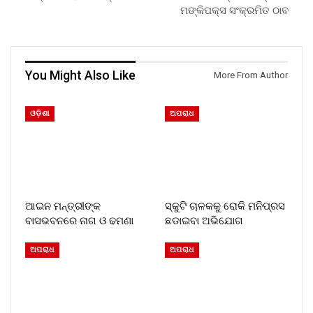
ମଙ୍କିପକ୍ସ ସଂକ୍ରମିତ ଠାବ
You Might Also Like
More From Author
ଓଡ଼ିଶା
ଅପରାଧ
ଆଇନ ମନ୍ତ୍ରୀଙ୍କ
ସ୍କୁଟି ଚାଳକକୁ ରୋକି ମନିପ୍ରସ
ବାସଭବନରେ ନାଗ ଓ ଢମଣା
ଛଡାଇବା ଅଭିଯୋଗ
ଅପରାଧ
ଅପରାଧ