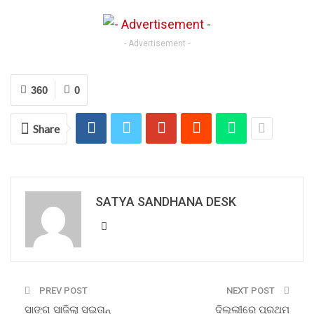
- Advertisement -
360
0
Share
SATYA SANDHANA DESK
PREV POST
NEXT POST
ସାଙ୍ଗ ସାଜିଲା ସଇତାନ୍
ଦିଲ୍ଲୀରେ ପ୍ରଥମ