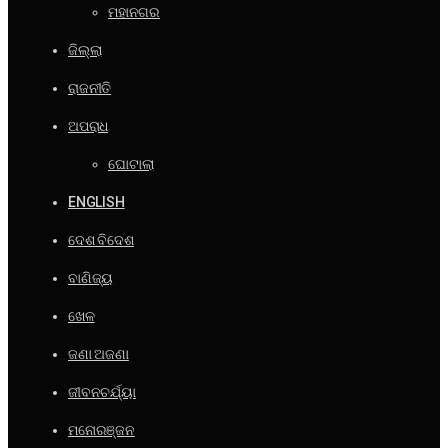
ମହାନଗର
ଜିଲ୍ଲା
ରାଜନୀତି
ଅପରାଧ
ଘୋଟାଲା
ENGLISH
ଦେଶ ବିଦେଶ
ବାଣିଜ୍ୟ
ଖେଳ
ଜଣା ଅଜଣା
ଜୀବନଚର୍ଯ୍ୟା
ମନୋରଞ୍ଜନ