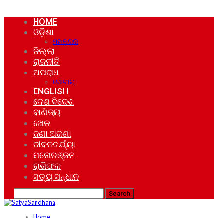
HOME
ଓଡ଼ିଶା
ମହାନଗର
ଜିଲ୍ଲା
ରାଜନୀତି
ଅପରାଧ
ଘୋଟାଲା
ENGLISH
ଦେଶ ବିଦେଶ
ବାଣିଜ୍ୟ
ଖେଳ
ଜଣା ଅଜଣା
ଜୀବନଚର୍ଯ୍ୟା
ମନୋରଞ୍ଜନ
ରାଶିଫଳ
ସତ୍ୟ ସନ୍ଧାନ
Home