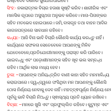
ଇଷ୍ଟଦେବ ଦର୍ଶନର ସୁଯୋଗପାଇବେ।
ସିଂହ:-
ନକାରାତ୍ମକ ବିଚାର ହତାଶା ସୃଷ୍ଟି କରିବ। ଶାରୀରିକ ଏବଂ
ମାନସିକ ରୂପରେ ଅସୁସ୍ଥତା ଅନୁଭବ କରିବେ। ମାତା-ପିତାଙ୍କର
ସହିତ ମତଭେଦ ହୋଇପାରେ। ଜମି, ବାସଗୃହ ତଥା ବାହନ ଆଦିର
କାଗଜପତ୍ରରେ ସାବଧାନ ରହିବେ।
କନ୍ୟା:-
ଆଜି ବିନା ଭାବି ବିଚାରି କୌଣସି କାର୍ଯ୍ୟ କରନ୍ତୁ ନାହିଁ।
କାର୍ଯ୍ୟରେ ସଫଳତା ସେତେବେଳେ ଆପଣଙ୍କୁ ମିଳିବ
ଯେତେବେଳେ,ପ୍ରତିଯୋଗୀମାନଙ୍କୁ ପରାସ୍ତ କରି ପାରିବେ।
ଭାଇବନ୍ଧୁ ଏବଂ ପଡ଼ୋଶୀମାନଙ୍କ ସହିତ ଖୂବ ଭଲ ସମ୍ବନ୍ଧ
ରହିବ। ଆର୍ଥିକ ଲାଭ ମଧ୍ୟ ହେବ।
ତୁଳା: –
ଆପଣଙ୍କ ଅନିୟନ୍ତ୍ରିତ ବାଣୀ କାହା ସହିତ ମନମାଳିନ୍ୟ
କରାଇପାରେ। ଦ୍ୱନ୍ଦ୍ୱରେ ଫସିଥିବା ମନ ଆପଣଙ୍କୁ କୌଣସି
ଠୋସ ନିର୍ଣ୍ଣୟ ନେବାକୁ ଦେବ ନାହିଁ। ମହତ୍ତ୍ଵପୂର୍ଣ୍ଣ ନିର୍ଣ୍ଣୟ ନେ
ପୂର୍ବରୁ ଭାବି ବିଚାରି ନିଅନ୍ତୁ। ସ୍ଵାସ୍ଥ୍ୟ ପ୍ରତି ଧ୍ୟାନ ରଖିବେ।
ବିଚ୍ଛା: –
ମନରେ ଖୁସି ଏବଂ ପ୍ରଫୁଲ୍ଲିତ ରହିବେ। କୁଟୁମ୍ବ ଏବଂ