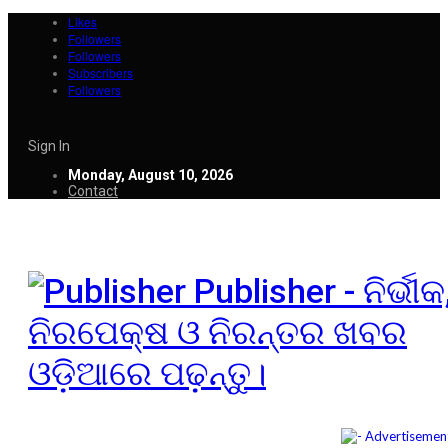
Likes
Followers
Followers
Subscribers
Followers
Sign In
Monday, August 10, 2026
Contact
Publisher - ନିର୍ଭୀକ
ନିରପେକ୍ଷ ଓ ନିରନ୍ତର ଖବର
ଓଡ଼ିଆରେ ପଢ଼ନ୍ତୁ।