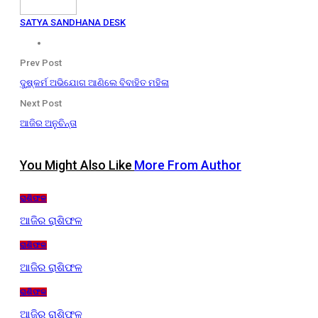
SATYA SANDHANA DESK
Prev Post
ଦୁଷ୍କର୍ମ ଅଭିଯୋଗ ଆଣିଲେ ବିବାହିତ ମହିଳା
Next Post
ଆଜିର ଅନୁଚିନ୍ତା
You Might Also Like
More From Author
ରାଶିଫଳ
ଆଜିର ରାଶିଫଳ
ରାଶିଫଳ
ଆଜିର ରାଶିଫଳ
ରାଶିଫଳ
ଆଜିର ରାଶିଫଳ