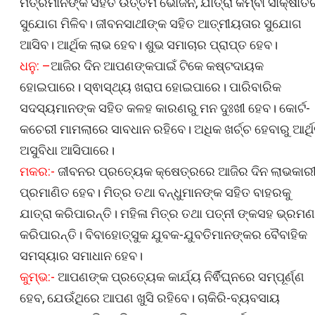
ମିତ୍ରମାନଙ୍କ ସହିତ ଉତ୍ତମ ଭୋଜନ, ଯାତ୍ରା କିମ୍ବା ସାକ୍ଷାତ
ସୁଯୋଗ ମିଳିବ। ଜୀବନସାଥୀଙ୍କ ସହିତ ଆତ୍ମୀୟତାର ସୁଯୋଗ
ଆସିବ। ଆର୍ଥିକ ଲାଭ ହେବ। ଶୁଭ ସମାଚାର ପ୍ରାପ୍ତ ହେବ।
ଧନୁ: –
ଆଜିର ଦିନ ଆପଣଙ୍କପାଇଁ ଟିକେ କଷ୍ଟଦାୟକ
ହୋଇପାରେ। ସ୍ଵାସ୍ଥ୍ୟ ଖରାପ ହୋଇପାରେ। ପାରିବାରିକ
ସଦସ୍ୟମାନଙ୍କ ସହିତ କଳହ କାରଣରୁ ମନ ଦୁଃଖୀ ହେବ। କୋର୍ଟ-
କଚେରୀ ମାମଲାରେ ସାବଧାନ ରହିବେ। ଅଧିକ ଖର୍ଚ୍ଚ ହେବାରୁ ଆର୍ଥ
ଅସୁବିଧା ଆସିପାରେ।
ମକର:-
ଜୀବନର ପ୍ରତ୍ୟେକ କ୍ଷେତ୍ରରେ ଆଜିର ଦିନ ଲାଭକାର
ପ୍ରମାଣିତ ହେବ। ମିତ୍ର ତଥା ବନ୍ଧୁମାନଙ୍କ ସହିତ ବାହରକୁ
ଯାତ୍ରା କରିପାରନ୍ତି। ମହିଳା ମିତ୍ର ତଥା ପତ୍ନୀ ଙ୍କସହ ଭ୍ରମଣ
କରିପାରନ୍ତି। ବିବାହୋତ୍ସୁକ ଯୁବକ-ଯୁବତିମାନଙ୍କର ବୈବାହିକ
ସମସ୍ୟାର ସମାଧାନ ହେବ।
କୁମ୍ଭ:-
ଆପଣଙ୍କ ପ୍ରତ୍ୟେକ କାର୍ଯ୍ୟ ନିର୍ଵିଘ୍ନରେ ସମ୍ପୂର୍ଣ୍ଣ
ହେବ, ଯେଉଁଥିରେ ଆପଣ ଖୁସି ରହିବେ। ଚାକିରି-ବ୍ୟବସାୟ