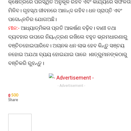
କ୍ଷେତ୍ରରେ ପରିସ୍ଥିତି ଅନୁକୂଳ ରହିବ ଏବଂ କାର୍ଯ୍ୟରେ ସଫଳତା
ମିଳିବ। ଗୃହସ୍ଥ ଜୀବନରେ ଆନନ୍ଦ ରହିବ। ଧନ ପ୍ରାପ୍ତି ଏବଂ
ପଦୋନ୍ନତିର ଯୋଗଅଛି।
ମୀନ:-
ଆଧ୍ୟାତ୍ମିକତା ପ୍ରତି ଆକର୍ଷଣ ବଢ଼ିବ। ବାଣୀ ତଥା
ବ୍ୟବହାର ଉପରେ ନିୟନ୍ତ୍ରଣ ରଖିଲେ ବହୁତ ଭ୍ରମଧାରଣାରୁ
ବଞ୍ଚିତହୋଇପାରିବେ। ଅଚାନକ ଧନ ଲାଭ ହେବ କିନ୍ତୁ ସଞ୍ଚୟ
ନହୋଇ ଅଯଥା ବ୍ୟୟ ହୋଇଯାଇ ପାରେ ।ଶତ୍ରୁମାନଙ୍କଠାରୁ
ବଞ୍ଚିକରି ରୁହନ୍ତୁ।
- Advertisement -
500
0
Share