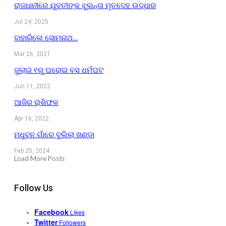
ରାଜଧାନୀରେ ଯୁବତୀଙ୍କ ଝୁଲନ୍ତା ମୃତଦେହ ଉଦ୍ଧାର
Jul 24, 2025
ବାହାରିଲେ ସୋମନାଥ…
Mar 26, 2021
ଜୁଲାଇ ୧ରୁ ଘରୋଇ ବସ ଧର୍ମଘଟ
Jun 11, 2022
ଆଜିର ରାଶିଫଳ
Apr 16, 2022
ମଧୁବନ ଗାଁରେ ବୁଲିଲା ଖଣ୍ଡା
Feb 25, 2024
Load More Posts
Follow Us
Facebook
Likes
Twitter
Followers