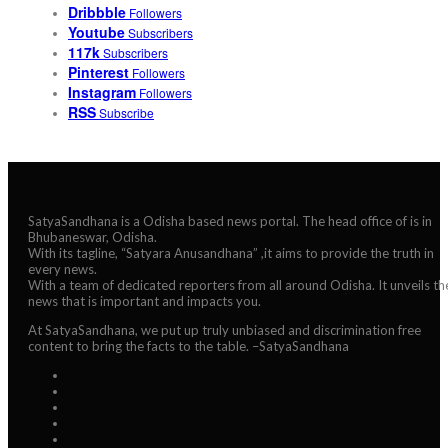
Dribbble
Followers
Youtube
Subscribers
117k
Subscribers
Pinterest
Followers
Instagram
Followers
RSS
Subscribe
SatyaSandhana is a Odisha based news portal. The head office of is in
Bhubaneswar, Odisha.
With its tagline, “Satyara Anusandhana” ,it aims to provide the truth in
every news.
With a team of dedicated reporters from all around Odisha. It unveils th
news that is important and impacts you.
At SatyaSandhana, we put up truly unbiased and discrimination free
content to bring the facts to the table. –SatyaSandhana