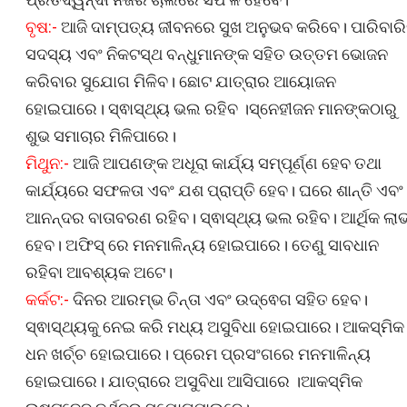
ବୃଷ:-
ଆଜି ଦାମ୍ପତ୍ୟ ଜୀବନରେ ସୁଖ ଅନୁଭବ କରିବେ। ପାରିବାର
ସଦସ୍ୟ ଏବଂ ନିକଟସ୍ଥ ବନ୍ଧୁମାନଙ୍କ ସହିତ ଉତ୍ତମ ଭୋଜନ
କରିବାର ସୁଯୋଗ ମିଳିବ। ଛୋଟ ଯାତ୍ରାର ଆୟୋଜନ
ହୋଇପାରେ। ସ୍ଵାସ୍ଥ୍ୟ ଭଲ ରହିବ ।ସ୍ନେହୀଜନ ମାନଙ୍କଠାରୁ
ଶୁଭ ସମାଚାର ମିଳିପାରେ।
ମିଥୁନ:-
ଆଜି ଆପଣଙ୍କ ଅଧୂରା କାର୍ଯ୍ୟ ସମ୍ପୂର୍ଣ୍ଣ ହେବ ତଥା
କାର୍ଯ୍ୟରେ ସଫଳତା ଏବଂ ଯଶ ପ୍ରାପ୍ତି ହେବ। ଘରେ ଶାନ୍ତି ଏବଂ
ଆନନ୍ଦର ବାତାବରଣ ରହିବ। ସ୍ଵାସ୍ଥ୍ୟ ଭଲ ରହିବ। ଆର୍ଥିକ ଲା
ହେବ। ଅଫିସ୍ ରେ ମନମାଳିନ୍ୟ ହୋଇପାରେ। ତେଣୁ ସାବଧାନ
ରହିବା ଆବଶ୍ୟକ ଅଟେ।
କର୍କଟ:-
ଦିନର ଆରମ୍ଭ ଚିନ୍ତା ଏବଂ ଉଦ୍ଵେଗ ସହିତ ହେବ।
ସ୍ଵାସ୍ଥ୍ୟକୁ ନେଇ କରି ମଧ୍ୟ ଅସୁବିଧା ହୋଇପାରେ। ଆକସ୍ମିକ
ଧନ ଖର୍ଚ୍ଚ ହୋଇପାରେ। ପ୍ରେମ ପ୍ରସଂଗରେ ମନମାଳିନ୍ୟ
ହୋଇପାରେ। ଯାତ୍ରାରେ ଅସୁବିଧା ଆସିପାରେ ।ଆକସ୍ମିକ