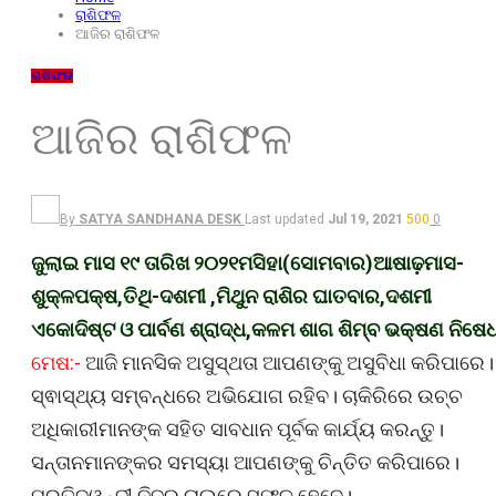
ରାଶିଫଳ
ଆଜିର ରାଶିଫଳ
ରାଶିଫଳ
ଆଜିର ରାଶିଫଳ
By
SATYA SANDHANA DESK
Last updated
Jul 19, 2021
500
0
ଜୁଲାଇ ମାସ ୧୯ ତାରିଖ ୨୦୨୧ମସିହା(ସୋମବାର)ଆଷାଢ଼ମାସ-
ଶୁକ୍ଳପକ୍ଷ,ତିଥି-ଦଶମୀ ,ମିଥୁନ ରାଶିର ଘାତବାର,ଦଶମୀ
ଏକୋଦିଷ୍ଟ ଓ ପାର୍ବଣ ଶ୍ରାଦ୍ଧ,କଳମ ଶାଗ ଶିମ୍ବ ଭକ୍ଷଣ ନିଷେ
ମେଷ:-
ଆଜି ମାନସିକ ଅସୁସ୍ଥତା ଆପଣଙ୍କୁ ଅସୁବିଧା କରିପାରେ।
ସ୍ଵାସ୍ଥ୍ୟ ସମ୍ବନ୍ଧରେ ଅଭିଯୋଗ ରହିବ। ଚାକିରିରେ ଉଚ୍ଚ
ଅଧିକାରୀମାନଙ୍କ ସହିତ ସାବଧାନ ପୂର୍ବକ କାର୍ଯ୍ୟ କରନ୍ତୁ।
ସନ୍ତାନମାନଙ୍କର ସମସ୍ୟା ଆପଣଙ୍କୁ ଚିନ୍ତିତ କରିପାରେ।
ପ୍ରତିଦ୍ୱନ୍ଦୀ ନିଜର ଚାଲରେ ସଫଳ ହେବେ।