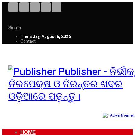
Sign In
Thursday, August 6, 2026
Contact
Publisher - ନିର୍ଭୀକ
ନିରପେକ୍ଷ ଓ ନିରନ୍ତର ଖବର
ଓଡ଼ିଆରେ ପଢ଼ନ୍ତୁ।
HOME