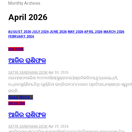
Monthly Archives
April 2026
AUGUST 2026
JULY 2026
JUNE 2026
MAY 2026
APRIL 2026
MARCH 2026
FEBRUARY 2026
ଜଣା ଅଜଣା
ଆଜିର ରାଶିଫଳ
SATYA SANDHANA DESK
Apr 30, 2026
ମଇମାସ୦୧ତାରିଖ ୨୦୨୬ମସିହା(ଶୁକ୍ରବାର)ଶ୍ରମିକଦିବସ,ବୁଦ୍ଧଜୟନ୍ତୀ,
ଚନ୍ଦନପୂର୍ଣ୍ଣିମା,ତିଥି-ପୂର୍ଣ୍ଣିମା ରାତ୍ରିଘ୧୦/୪୪ଗତେ ପ୍ରତିପଦ,ନକ୍ଷତ୍ର-ସ୍ୱାତୀ
ରାତ୍ରି…
Read More...
ଜୀବନଚର୍ଯ୍ୟା
ଆଜିର ରାଶିଫଳ
SATYA SANDHANA DESK
Apr 29, 2026
ଏପ୍ରିଲମାସ ୩୦ତାରିଖ ୨୦୨୬ମସିହା(ଗୁରୁବାର)ବୈଶାଖମାସ-ଶୁକ୍ଳପକ୍ଷ,ତିଥି-