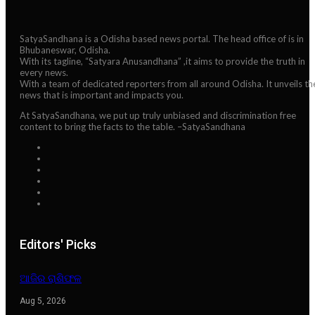
SatyaSandhana is a Odisha based news portal. The head office of is in
Bhubaneswar, Odisha.
With its tagline, “Satyara Anusandhana” ,it aims to provide the truth in
every news.
With a team of dedicated reporters from all around Odisha. It unveils th
news that is important and impacts you.
At SatyaSandhana, we put up truly unbiased and discrimination free
content to bring the facts to the table. –SatyaSandhana
Editors' Picks
ଆଜିର ରାଶିଫଳ
Aug 5, 2026