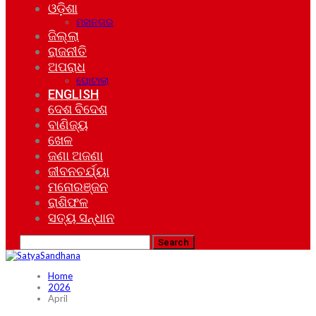
ଓଡ଼ିଶା
ମହାନଗର
ଜିଲ୍ଲା
ରାଜନୀତି
ଅପରାଧ
ଘୋଟାଲା
ENGLISH
ଦେଶ ବିଦେଶ
ବାଣିଜ୍ୟ
ଖେଳ
ଜଣା ଅଜଣା
ଜୀବନଚର୍ଯ୍ୟା
ମନୋରଞ୍ଜନ
ରାଶିଫଳ
ସତ୍ୟ ସନ୍ଧାନ
Home
2026
April