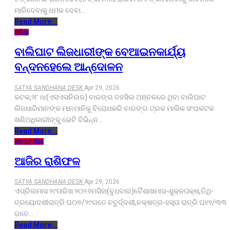
ମାରିଦେବାକୁ ଧମକ ଦେବା…
Read More...
ଓଡ଼ିଶା
ବାଲିଘାଟ ଲିଜଧାରୀଙ୍କ ବେଆଇନକାର୍ଯ୍ୟ
ବନ୍ଦନହେଲେ ଆନ୍ଦୋଳନ
SATYA SANDHANA DESK
Apr 29, 2026
କଟକ,୨୮।୪(ଏସଏସନିଉଜ) ବାରଙ୍ଗ ତହସିଲ ଅଞ୍ଚଳରେ ଥିବା ବାଲିଘାଟ
ଲିଜଧାରିମାନଙ୍କ ମାନମାନିକୁ ବିରୋଧକରି ବାରଙ୍ଗ ଟ୍ରକ ମାଲିକ ସଂଘକଟକ
ଖଣିଅଧିକାରୀଙ୍କୁ ଭେଟି ବିଭିନ୍ନ…
Read More...
ଜୀବନଚର୍ଯ୍ୟା
ଆଜିର ରାଶିଫଳ
SATYA SANDHANA DESK
Apr 29, 2026
ଏପ୍ରିଲମାସ ୨୯ତାରିଖ ୨୦୨୬ମସିହା(ବୁଧବାର)ବୈଶାଖମାସ-ଶୁକ୍ଳପକ୍ଷ,ତିଥି-
ତ୍ରୟୋଦଶୀରାତ୍ରି ଘ୦୭/୨୯ଗତେ ଚତୁର୍ଦ୍ଦଶୀ,ନକ୍ଷତ୍ର-ହସ୍ତା ରାତ୍ରି ଘ୧୨/୩୩
ଗତେ…
Read More...