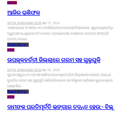
ରାଶିଫଳ
ଆଜିର ରାଶିଫଳ
SATYA SANDHANA DESK
Apr 27, 2026
ଏପ୍ରିଲମାସ ୨୮ତାରିଖ ୨୦୨୬ମସିହା(ମଙ୍ଗଳବାର)ବୈଶାଖମାସ- ଶୁକ୍ଳପକ୍ଷ,ତିଥି-
ଦ୍ୱାଦଶୀ ସନ୍ଧ୍ୟାଘ୦୬/୪୨ଗତେ ତ୍ରୟୋଦଶୀ, ନକ୍ଷତ୍ର-ଉତ୍ତରା ଫାରାତ୍ରି
ଘ୧୧/୦୬ଗତେ…
Read More...
ଓଡ଼ିଶା
ଉପକୂଳବର୍ତ୍ତୀ ଜିଲ୍ଲାରେ ଗରମ ସହ ଗୁଳୁଗୁଳି
SATYA SANDHANA DESK
Apr 26, 2026
ଭୁବନେଶ୍ୱର,୨୬।୪(ଏସଏସନିଉଜ)ଉପକୂଳବର୍ତ୍ତୀ ଜିଲ୍ଲାମାନଙ୍କରେ ଆସନ୍ତା
ଦୁଇଦିନ ଗରମ ସହ ଗୁଳୁଗୁଳି ଲାଗିରହିବାନେଇ ସତର୍କସୂଚନା ଜାରିକଲା ଭୁବନେଶ୍ବର
ଆଞ୍ଚଳିକ…
Read More...
ଓଡ଼ିଶା
ଦାମଙ୍କ ପ୍ରତିମୂର୍ତ୍ତି ଭଙ୍ଗାର ତଦନ୍ତ ହେଉ:- ବିଭୂ