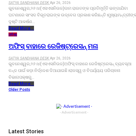
SATYA SANDHANA DESK
Apr 26, 2026
ଭୁବନେଶ୍ୱର,୨୬।୪(ଏସଏସନିଉଜ)ଦାମ ରାଉତଙ୍କ ପ୍ରତିମୂର୍ତ୍ତି ଭଙ୍ଗାଯିବା
ଘଟଣାରେ ସାଂସଦ ବିଭୂତରାଇଙ୍କ ଉଦ୍‌ବେଗ ପ୍ରକାଶ କରିଛନ୍ତି।ମୁଖ୍ୟମନ୍ତ୍ରୀଙ୍
ଦୃଷ୍ଟି ଆକର୍ଷଣ…
Read More...
ଓଡ଼ିଶା
ଅଫିସ୍‌ ବାହାରେ ରେଜିଷ୍ଟ୍ରେସନ୍ ମନା
SATYA SANDHANA DESK
Apr 26, 2026
ଭୁବନେଶ୍ୱର,୨୬।୪(ଏସଏସନିଉଜ)ଅଫିସ୍‌ ବାହାରେ ରେଜିଷ୍ଟ୍ରେସନ୍ ବ୍ୟବସ୍ଥା
ବନ୍ଦ ପାଇଁ କଡ଼ା ନିର୍ଦ୍ଦେଶ ଦିଆଯାଇଛି।ରାଜସ୍ୱ ଓ ବିପର୍ଯ୍ୟୟ ପରିଚାଳନା
ବିଭାଗପକ୍ଷରୁ…
Read More...
Older Posts
- Advertisement -
Latest Stories