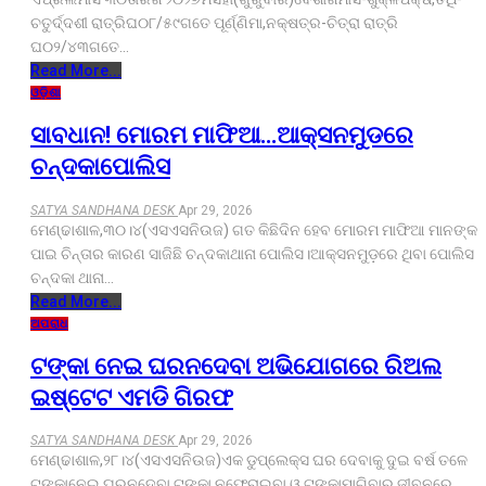
ଚତୁର୍ଦ୍ଦଶୀ ରାତ୍ରିଘ୦୮/୫୯ଗତେ ପୂର୍ଣ୍ଣିମା,ନକ୍ଷତ୍ର-ଚିତ୍ରା ରାତ୍ରି
ଘ୦୨/୪୩ଗତେ…
Read More...
ଓଡ଼ିଶା
ସାବଧାନ! ମୋରମ ମାଫିଆ…ଆକ୍ସନମୁଡରେ
ଚନ୍ଦକାପୋଲିସ
SATYA SANDHANA DESK
Apr 29, 2026
ମେଣ୍ଢାଶାଳ,୩୦।୪(ଏସଏସନିଉଜ) ଗତ କିଛିଦିନ ହେବ ମୋରମ ମାଫିଆ ମାନଙ୍କ
ପାଇ ଚିନ୍ତାର କାରଣ ସାଜିଛି ଚନ୍ଦକାଥାନା ପୋଲିସ।ଆକ୍ସନମୁଡ଼ରେ ଥିବା ପୋଲିସ
ଚନ୍ଦକା ଥାନା…
Read More...
ଅପରାଧ
ଟଙ୍କା ନେଇ ଘରନଦେବା ଅଭିଯୋଗରେ ରିଅଲ
ଇଷ୍ଟେଟ ଏମଡି ଗିରଫ
SATYA SANDHANA DESK
Apr 29, 2026
ମେଣ୍ଢାଶାଳ,୨୮।୪(ଏସଏସନିଉଜ)ଏକ ଡୁପ୍ଲେକ୍ସ ଘର ଦେବାକୁ ଦୁଇ ବର୍ଷ ତଳେ
ଟଙ୍କାନେଇ ଘରନଦେବା,ଟଙ୍କା ନଫେରାଇବା ଓ ଟଙ୍କାମାଗିବାରୁ ଜୀବନରେ