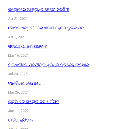
କରୋନାରେ ଆକ୍ରାନ୍ତ ହେଲେ ନରସିଂହ
Apr 21, 2021
ସୋମନାଥଙ୍କପୀଠରେ ଏକାଠି ହେଲେ ଦୁଇଟି ମନ
Apr 1, 2021
ସତ୍ୟସନ୍ଧାନର ପ୍ରଭାବ
Mar 16, 2021
ରାଜଧାନୀରେ ଯୁବତୀଙ୍କ ଝୁଲନ୍ତା ମୃତଦେହ ଉଦ୍ଧାର
Jul 24, 2025
ବାହାରିଲେ ସୋମନାଥ…
Mar 26, 2021
ଜୁଲାଇ ୧ରୁ ଘରୋଇ ବସ ଧର୍ମଘଟ
Jun 11, 2022
ଆଜିର ରାଶିଫଳ