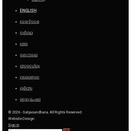
ENGLISH
ଦେଶ ବିଦେଶ
ବାଣିଜ୍ୟ
ଖେଳ
ଜଣା ଅଜଣା
ଜୀବନଚର୍ଯ୍ୟା
ମନୋରଞ୍ଜନ
ରାଶିଫଳ
ସତ୍ୟ ସନ୍ଧାନ
© 2026 - Satyasandhana. All Rights Reserved.
Website Design:
Sign in