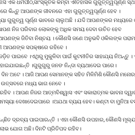
 ଧର୍ମପୀଠ,ସାଂସ୍କୃତିକ କିମ୍ବା ଐତିହାସିକ ଗୁରୁତ୍ତ୍ୱପୂର୍ଣ୍ଣ ସ୍ଥ
େ କିନ୍ତୁ ଆପଣଙ୍କ ଜୀବନରେ ଏହା ଗୁରୁତ୍ତ୍ୱପୂର୍ଣ୍ଣ ହେବ ।
ଗୁରୁତ୍ୱ ପୂର୍ଣ୍ଣ ଭାବରେ ଚାଲୁଅଛି । ଯଦି ଆପଣଙ୍କର ମଧ୍ୟରେ
ବେ ଆପଣ ନିଜ ପରିବାର ଲୋକଙ୍କୁ ଅଧିକ ସମୟ ଦେବା ଉଚିତ ହେବ
ଣଙ୍କ ଜିତିବା ନିଶ୍ଚୟ । କୌଣସି ଜଣେ ଅନୁଭବି ଓକିଲଙ୍କ ପରାମର
ଧିକାରୀ ଆପଣଙ୍କ ସପକ୍ଷରେ ରହିବେ ।
ତ ପାଇବେ ।ଏଥିରୁ ମୁକୁଳିବା ପାଇଁ କୁଟନୀତିର ସାହାଯ୍ୟ ନିଅନ୍ତୁ । 
ଇଯାଇଛନ୍ତି ।ଗୁରୁଗୁରୁ ଜନଙ ନିନ୍ଦା ବ୍ୟଥାଦେଇ ପାରେ।
ଭ ଦିନ ଅଟେ । ଆଜି ଆପଣ ସେମାନଙ୍କ ସହିତ ମିଳିମିଶି କୌଣସି ମନୋ
କ ଉତ୍ସବରେ ମଧ୍ୟ ଭାଗ ନେବେ ।
ହିବ । ଆପଣ ନିଜର ଆତ୍ମବିଶ୍ୱାସ ଏବଂ ସକାରାତ୍ମକ ଭାବନା ଦ୍ୱାର
ଓ ସମସ୍ୟା ଦେଖାଦେଇପାରେ ।ଅଯଥା ବ୍ୟୟ ହେବ। କଣ୍ଟା ବା ମୁନିଆ ବସ
ାନ୍ଛିତ ଦ୍ରବ୍ୟ ପାଇପାରନ୍ତି । ଏହା କୌଣସି ଉପହାର, କୌଣସି ମୂଲ୍
ଲାଭ ଯୋଗ ଅଛି। ଦିନଟି ପ୍ରିତିପଦ ରହିବ।