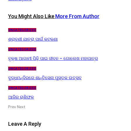
You Might Also Like
More From Author
UNCATEGORIZED
ଶ୍ରାବଣୀ ଯାତ୍ରା ପାଇଁ କଟକଣା
UNCATEGORIZED
ବୃକ୍ଷ ଆଗାମୀ ପିଢ଼ି ପାଇ ଜୀବନ – ଗୋଲେଖ ମହାପାତ୍ର
UNCATEGORIZED
ବୁଦ୍ଧମନ୍ଦିରରେ ଶାନ୍ତିସେନା ପୁସ୍ତକ ଉତ୍ସବ
UNCATEGORIZED
ଆଜିର ରାଶିଫଳ
Prev
Next
Leave A Reply