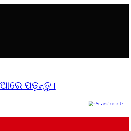
ିଆରେ ପଢ଼ନ୍ତୁ।