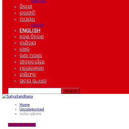
ମହାନଗର
ଜିଲ୍ଲା
ରାଜନୀତି
ଅପରାଧ
ଘୋଟାଲା
ENGLISH
ଦେଶ ବିଦେଶ
ବାଣିଜ୍ୟ
ଖେଳ
ଜଣା ଅଜଣା
ଜୀବନଚର୍ଯ୍ୟା
ମନୋରଞ୍ଜନ
ରାଶିଫଳ
ସତ୍ୟ ସନ୍ଧାନ
Home
Uncategorized
ଆଜିର ରାଶିଫଳ
UNCATEGORIZED