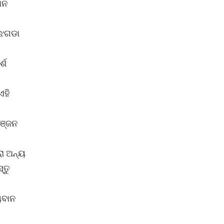
ାନ
 ଝଗଡା
୍ଶ
ଏହି
ରଞ୍ଜନ
ା ଅନ୍ୟ
୍ତୁ
ୟବାନ