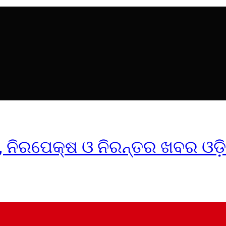
ୀକ, ନିରପେକ୍ଷ ଓ ନିରନ୍ତର ଖବର ଓଡ଼