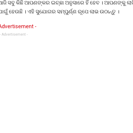
 ସବୁ କିଛି ଆପଣଙ୍କର ଇଚ୍ଛା ଅନୁସାରେ ହିଁ ହେବ । ଆପଣଙ୍କୁ ଲା
ହେଉଛି । ଏହି ସୁଯୋଗର ସମ୍ପୁର୍ଣ୍ଣ ରୂପେ ଲାଭ ଉଠାନ୍ତୁ ।
- Advertisement -