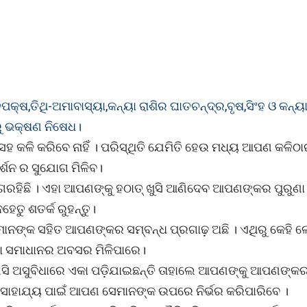
କ୍ଷ,ତିଥି-ଅମାବାସ୍ୟା,କନ୍ୟା ରାଶିର ଘାତଚନ୍ଦ୍ର,ବୃଷ,ସିଂହ ଓ କନ୍ୟା
ରୁ ଭକ୍ଷଣ ନିଷେଧ।
ହ କଳି କରିବେ ନାହିଁ । ପରିସ୍ଥିତି ଯେମିତି ହେଉ ମଧ୍ୟ ଆପଣ କଳିଠା
ଦର୍ଶନ ର ସୁଯୋଗ ମିଳିବ।
ରହିଛି । ଏହା ଆପଣଙ୍କୁ ହଠାତ୍ ଖୁସି ଆଣିଦେବ ଆପଣଙ୍କର ପୁରୁଣା 
ତୁ ଶତର୍କ ରୁହନ୍ତୁ।
ାନଙ୍କ ସହିତ ଆପଣଙ୍କର ସମ୍ବନ୍ଧ ପ୍ରଗାଢ଼ ଅଛି । ଏଥିରୁ କେହି 
ା ସମାଧାନର ଅବସର ମିଳିପାରେ।
 ଅସୁବିଧାରେ ଏକା ପଡ଼ିଯାଇଛନ୍ତି ତାହାଲେ ଆପଣଙ୍କୁ ଆପଣଙ୍କର 
 ସାହାଯ୍ୟ ପାଇଁ ଆପଣ ସେମାନଙ୍କ ଉପରେ ନିର୍ଭର କରିପାରିବେ ।