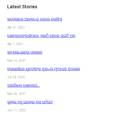
Latest Stories
କରୋନାରେ ଆକ୍ରାନ୍ତ ହେଲେ ନରସିଂହ
Apr 21, 2021
ସୋମନାଥଙ୍କପୀଠରେ ଏକାଠି ହେଲେ ଦୁଇଟି ମନ
Apr 1, 2021
ସତ୍ୟସନ୍ଧାନର ପ୍ରଭାବ
Mar 16, 2021
ରାଜଧାନୀରେ ଯୁବତୀଙ୍କ ଝୁଲନ୍ତା ମୃତଦେହ ଉଦ୍ଧାର
Jul 24, 2025
ବାହାରିଲେ ସୋମନାଥ…
Mar 26, 2021
ଜୁଲାଇ ୧ରୁ ଘରୋଇ ବସ ଧର୍ମଘଟ
Jun 11, 2022