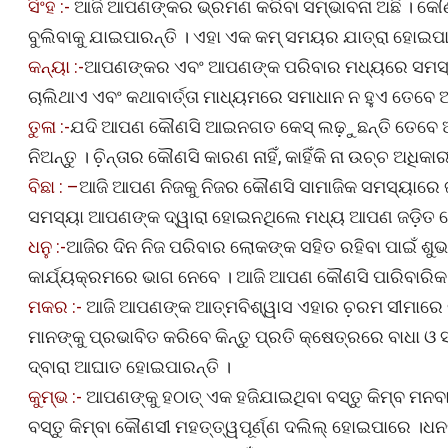
ସିଂହ :-
ଆଜି ଆପଣଙ୍କର ଭ୍ରମଣ କରିବା ସମ୍ଭାବନା ଅଛି । କୌଣସି ଏକ
ବୁଲିବାକୁ ଯାଇପାରନ୍ତି । ଏହା ଏକ କମ୍ ସମୟର ଯାତ୍ରା ହୋଇପାର
କନ୍ୟା :-
ଆପଣଙ୍କର ଏବଂ ଆପଣଙ୍କ ପରିବାର ମଧ୍ୟରେ ସମସ୍ୟା 
ଚାଲିଥାଏ ଏବଂ କଥାବାର୍ତ୍ତା ମାଧ୍ୟମରେ ସମାଧାନ ନ ହୁଏ ତେ
ତୁଳା :-
ଯଦି ଆପଣ କୌଣସି ଆଇନଗତ କେସ୍ ଲଢ଼ୁଛନ୍ତି ତେବେ ଆପ
ନିଅନ୍ତୁ । ଚ଼ିନ୍ତାର କୌଣସି କାରଣ ନାହିଁ, କାହିଁକି ନା ଉଚ୍ଚ ଅ
ବିଛା : –
ଆଜି ଆପଣ ନିଜକୁ ନିଜର କୌଣସି ସାମାଜିକ ସମସ୍ୟାରେ ଜଡ଼ି
ସମସ୍ୟା ଆପଣଙ୍କ ଦ୍ୱାରା ହୋଇନଥିଲେ ମଧ୍ୟ ଆପଣ ଜଡ଼ିତ ହୋ
ଧନୁ :-
ଆଜିର ଦିନ ନିଜ ପରିବାର ଲୋକଙ୍କ ସହିତ ରହିବା ପାଇଁ ଶୁ
କାର୍ଯ୍ୟକ୍ରମରେ ଭାଗ ନେବେ । ଆଜି ଆପଣ କୌଣସି ପାରିବାରି
ମକର :-
ଆଜି ଆପଣଙ୍କ ଆତ୍ମବିଶ୍ୱାସ ଏହାର ଚ଼ରମ ସୀମାରେ ର
ମାନଙ୍କୁ ପ୍ରଭାବିତ କରିବେ କିନ୍ତୁ ପ୍ରତି କ୍ଷେତ୍ରରେ ବାଧା 
ଦ୍ବାରା ଆଘାତ ହୋଇପାରନ୍ତି ।
କୁମ୍ଭ :-
ଆପଣଙ୍କୁ ହଠାତ୍ ଏକ ହଜିଯାଇଥିବା ବସ୍ତୁ କିମ୍ବ ମନବ
ବସ୍ତୁ କିମ୍ବା କୌଣସୀ ମହତ୍ତ୍ୱପୂର୍ଣ୍ଣ ଦଲିଲ୍ ହୋଇପାରେ ।ଧନ