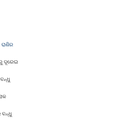
 ରାଶିର
ରୁ ଦୂରେଇ
ବନ୍ଧୁ
ଲୋକ
ବନ୍ଧୁ