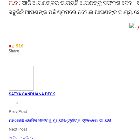
ମୀନ :-
ଆଜି ଆପଣଙ୍କର ଭାଗ୍ୟହିଁ ଆପଣଙ୍କୁ ସଫଳତା ଦେବ । ଆଜି
ସବୁକିଛି ଆପଣଙ୍କ ପରିଶ୍ରମରେ ନହୋଇ ଆପଣଙ୍କ ଭାଗ୍ୟ ଯୋଗୁଁ 
916
0
Share
SATYA SANDHANA DESK
Prev Post
ମନରେଗା ଶ୍ରମିକ ମାନଙ୍କୁ ମୁଖ୍ୟମନ୍ତ୍ରୀଙ୍କ ସ୍ଵତନ୍ତ୍ର ସହାୟତା
Next Post
ଆଜିର ଅନୁଚିନ୍ତା