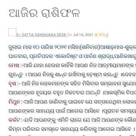
ଆଜିର ରାଶିଫଳ
By
SATYA SANDHANA DESK
On
Jul 10, 2021
916
0
ଜୁଲାଇ ମାସ ୧୦ ତାରିଖ ୨୦୨୧ ମସିହା(ଶନିବାର)ଆଷାଢ଼ମାସ-ଶୁକ୍ଳପ
ଘାତବାର, ପ୍ରତିପଦର ଏକୋଦିଷ୍ଟ ଓ ପାର୍ବଣ ଶ୍ରାଦ୍ଧ,ପାଣିକଖା
ମେଷ :-
ଆଜି ଯାହା ହେଉନା କାହିଁକି ଆପଣ ନିଜ ଆତ୍ମୀୟମାନଙ୍କ ସ
ରୁହନ୍ତୁ । ଆପଣ ନିଜକୁ ଶାନ୍ତ ରଖିବାକୁ ଚ଼େଷ୍ଟା କରନ୍ତୁ ।ଦେବ
ବୃଷ :-
ଆଜି ନିଜ ଲୋକମାନଙ୍କ ସହିତ ମିସିବାର ସମ୍ଭାବନା ସୁଯୋଗ
ଆପଣଙ୍କର ହୃଦୟର ବହୁତ ନିକଟତର ଅଟନ୍ତି ।ଆକସ୍ମିକ ବିପଦହେ
ମିଥୁନ :-
ଆଜି ଆପଣ ଜାଣିବାକୁ ପାଇବେ ଯେ ସତ୍ତାରେଥିବା ଲୋକମ
ଆପଣଙ୍କର ସାହାଯ୍ୟ ପାଇଁ ଆଗେଇ ଆସିବେ ।ପୂରାତନ ସମସ୍ୟ
କର୍କଟ :-
ଯଦି ଆପଣଙ୍କୁ ଏମିତି ଲାଗେ ଯେ ଆଜି ଆପଣଙ୍କ କୌଣସି
କିମ୍ବା ପରିବାର ସମସ୍ତେ ସାହାଯ୍ୟ କରିବାକୁ ଆଗେଇ ଆସିବେ ।