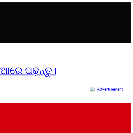
ିଆରେ ପଢ଼ନ୍ତୁ।