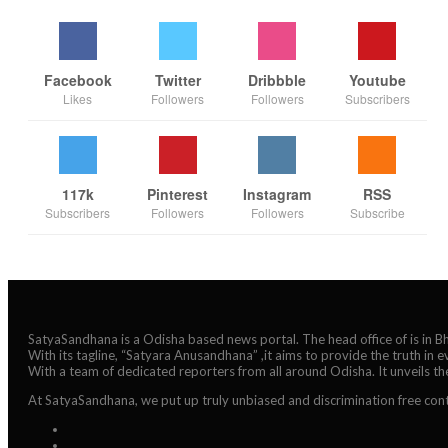
Facebook
Twitter
Dribbble
Youtube
Likes
Followers
Followers
Subscribers
117k
Pinterest
Instagram
RSS
Subscribers
Followers
Followers
Subscribe
SatyaSandhana is a Odisha based news portal. The head office of is in 
With its tagline, “Satyara Anusandhana” ,it aims to provide the truth in 
With a team of dedicated reporters from all around Odisha. It unveils t
At SatyaSandhana, we put up truly unbiased and discrimination free cont