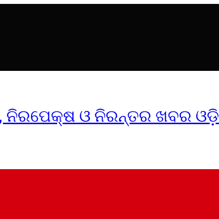
ୀକ, ନିରପେକ୍ଷ ଓ ନିରନ୍ତର ଖବର ଓଡ଼