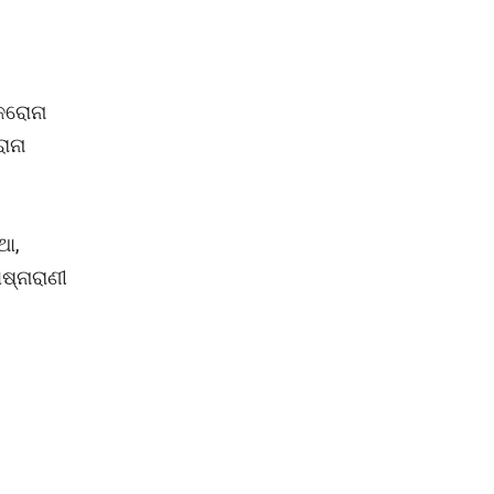
ରୋନା
ାନା
ଥା,
ଷ୍ନାରାଣୀ