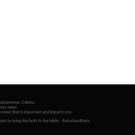
Bhubaneswar, Odisha.
every news.
he news that is important and impacts you.
ent to bring the facts to the table. –SatyaSandhana