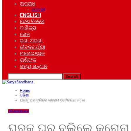
ଅପରାଧ
ଘୋଟାଲା
ENGLISH
ଦେଶ ବିଦେଶ
ବାଣିଜ୍ୟ
ଖେଳ
ଜଣା ଅଜଣା
ଜୀବନଚର୍ଯ୍ୟା
ମନୋରଞ୍ଜନ
ରାଶିଫଳ
ସତ୍ୟ ସନ୍ଧାନ
Home
ଓଡ଼ିଶା
ଘରକୁ ଘର ବୁଲିଲେ କରୋନା ସର୍ବେକ୍ଷଣ କଲେ
ଓଡ଼ିଶା
ମହାନଗର
ଘରକୁ ଘର ବୁଲିଲେ କରୋନା