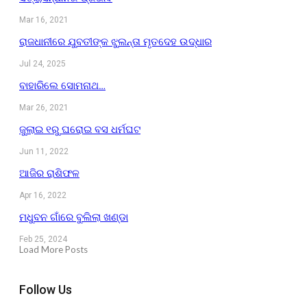
Mar 16, 2021
ରାଜଧାନୀରେ ଯୁବତୀଙ୍କ ଝୁଲନ୍ତା ମୃତଦେହ ଉଦ୍ଧାର
Jul 24, 2025
ବାହାରିଲେ ସୋମନାଥ…
Mar 26, 2021
ଜୁଲାଇ ୧ରୁ ଘରୋଇ ବସ ଧର୍ମଘଟ
Jun 11, 2022
ଆଜିର ରାଶିଫଳ
Apr 16, 2022
ମଧୁବନ ଗାଁରେ ବୁଲିଲା ଖଣ୍ଡା
Feb 25, 2024
Load More Posts
Follow Us