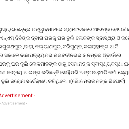
ାସ୍ଥ୍ୟକେନ୍ଦ୍ର ତତ୍ୱାବଧାନରେ ଗ୍ରାମାଂଚଳରେ ଆରମ୍ଭ ହୋଇଛି କ
ଏଏନ୍ଏମ୍ ଦିଦିଙ୍କ ଦ୍ବାରା ଘରକୁ ଘର ବୁଲି ଲୋକଙ୍କ ସ୍ବାସ୍ଥ୍ୟ ଓ କରେ
ୁନାଥପୁର ,ଦାଢା, କଲ୍ୟାଣପୁର, ବରିମୁଣ୍ଡ, କଳାରାହାଙ୍ଗ ଆଦି
ବାର ସକାଳେ ଦାଢାପଞ୍ଚାୟତର ଭଗବତୀନଗର ୫ ନମ୍ବର ଓ୍ବାର୍ଡରେ
 ଘରକୁ ଘର ବୁଲି ଲୋକମାନଙ୍କ ଠାରୁ ସେମାନଙ୍କ ସ୍ବାସ୍ଥ୍ୟବସ୍ଥା ଯ
ଷଣ କାର‌୍ୟ୍ୟ ଆରମ୍ଭ କରିଛନ୍ତି।ସେହିପରି ଅଙ୍ଗନଓ୍ବାଡି କର୍ମୀ ଜ୍ୟୋ
 ବୁଲି କରୋନା ସର୍ବେକ୍ଷଣ କରିଥିଲେ ।(ଗୈାତମରାଉତଙ୍କ ରିପୋର୍ଟ)
- Advertisement -