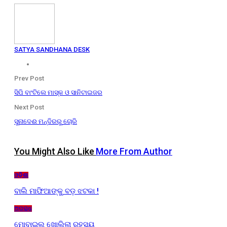
SATYA SANDHANA DESK
Prev Post
ସିପି ବାଂଟିଲେ ମାସ୍କ ଓ ସାନିଟାଇଜର
Next Post
ସୁନାଦେଈ ମନ୍ଦିରରୁ ଚୋରି
You Might Also Like
More From Author
ଓଡ଼ିଶା
ବାଲି ମାଫିଆଙ୍କୁ ବଡ଼ ଝଟକା !
ଅପରାଧ
ମୋବାଇଲ ଖୋଲିଲା ରହସ୍ୟ