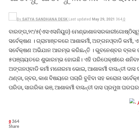
By
SATYA SANDHANA DESK
Last updated
May 29, 2021
364
0
ବାରଙ୍ଗ,୨୯/୫(ଏସଏସନିୟୁଜ) ମେଣ୍ଢାଶାଳସରକାରୀଗୋଷ୍ଠିସ୍ୱ
ସର୍ବେକ୍ଷଣ । ଗ୍ରାମାଞ୍ଚଳରେ ଆଶାକର୍ମୀ, ଅଙ୍ଗନଓ୍ବାଡି କର୍ମୀ, 
ସର୍ବେକ୍ଷଣ ଅଭିଯାନ ଆରମ୍ଭ କରିଛନ୍ତି । ଭୁବନେଶ୍ବର ବ୍ଲକ ରଘ
୫ପଞ୍ଚାୟତରେ ଶୁଭାରମ୍ଭ ହୋଇଛି। ଏହି ପରିପେକ୍ଷୀରେ ଶନି
ଅଙ୍ଗନଓ୍ବାଡି କର୍ମୀ ମନୋରମା ଭୋଇ, ଆଶାକର୍ମୀ ବାସନ୍ତୀ ଦାସ
ଥଣ୍ଡା, ଜ୍ବର, କାଶ ବିଷୟରେ ପଚାରି ବୁଝିବା ସହ କରୋନା ସର୍ବେକ୍
ପରିଡା, ସାଗରିକା ଭଞ, ଆଶାକର୍ମୀ ବାସନ୍ତୀ ଦାସ ପ୍ରମୁଖ ଘରଘର
364
0
Share