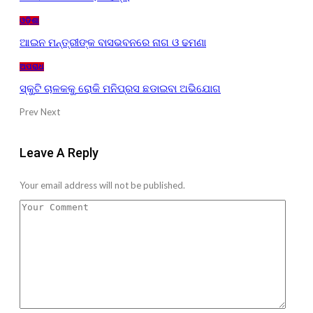
ଓଡ଼ିଶା
ଆଇନ ମନ୍ତ୍ରୀଙ୍କ ବାସଭବନରେ ନାଗ ଓ ଢମଣା
ଅପରାଧ
ସ୍କୁଟି ଚାଳକକୁ ରୋକି ମନିପ୍ରସ ଛଡାଇବା ଅଭିଯୋଗ
Prev
Next
Leave A Reply
Your email address will not be published.