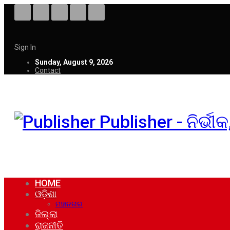
Sign In
Sunday, August 9, 2026
Contact
Publisher - ନିର୍ଭ
HOME
ଓଡ଼ିଶା
ମହାନଗର
ଜିଲ୍ଲା
ରାଜନୀତି