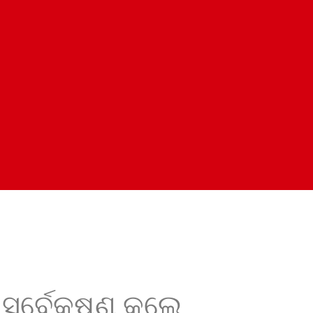
 ସର୍ବେକ୍ଷଣ କଲେ