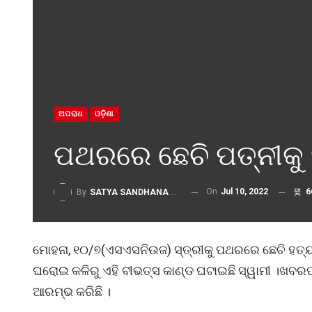
ଅପରାଧ
ଓଡ଼ିଶା
ପଥରରେ ଛେଚି ପତ୍ନୀକୁ 
On
Jul 10, 2022
6
By
SATYA SANDHANA DESK
ମୋହନା, ୧୦/୭(ଏସଏସନିଉଜ) ସ୍ତ୍ରୀକୁ ପଥରରେ ଛେଚି ହତ୍ୟ
ଘରୋଇ କଳିରୁ ଏହି ବୀଭତ୍ସ କାଣ୍ଡ ଘଟାଇଛି ସ୍ୱାମୀ ।ଖବର
ଆରମ୍ଭ କରିଛି ।