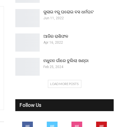
ଜୁଲାଇ ୧ରୁ ଘରୋଇ ବସ ଧର୍ମଘଟ
Jun 11, 2022
ଆଜିର ରାଶିଫଳ
Apr 16, 2022
ମଧୁବନ ଗାଁରେ ବୁଲିଲା ଖଣ୍ଡା
Feb 25, 2024
LOAD MORE POSTS
Follow Us