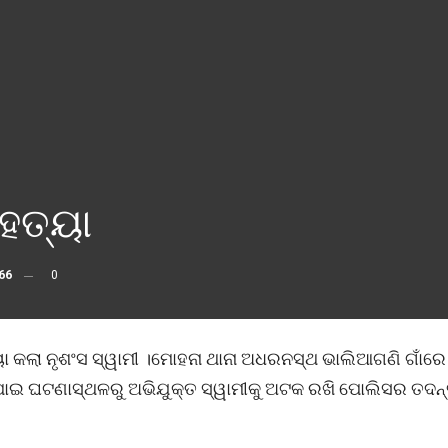
ହତ୍ୟା
66
0
ା କଲା ନୃଶଂସ ସ୍ୱାମୀ ।ମୋହନା ଥାନା ଅଧରନସ୍ଥ ଭାଲିଆଗଣି ଗାଁରେ
ପାଇ ଘଟଣାସ୍ଥଳରୁ ଅଭିଯୁକ୍ତ ସ୍ୱାମୀକୁ ଅଟକ ରଖି ପୋଲିସର ତଦନ