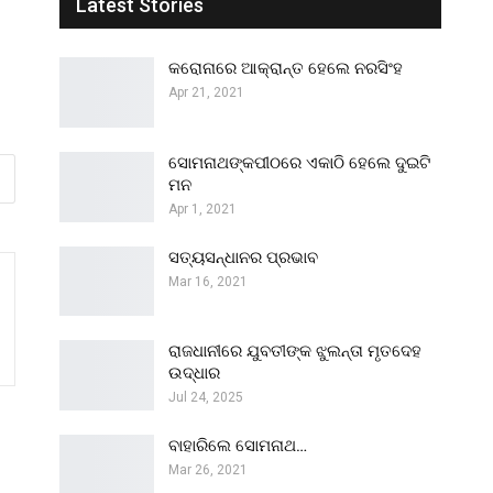
Latest Stories
କରୋନାରେ ଆକ୍ରାନ୍ତ ହେଲେ ନରସିଂହ
Apr 21, 2021
ସୋମନାଥଙ୍କପୀଠରେ ଏକାଠି ହେଲେ ଦୁଇଟି
ମନ
Apr 1, 2021
ସତ୍ୟସନ୍ଧାନର ପ୍ରଭାବ
Mar 16, 2021
ରାଜଧାନୀରେ ଯୁବତୀଙ୍କ ଝୁଲନ୍ତା ମୃତଦେହ
ଉଦ୍ଧାର
Jul 24, 2025
ବାହାରିଲେ ସୋମନାଥ…
Mar 26, 2021