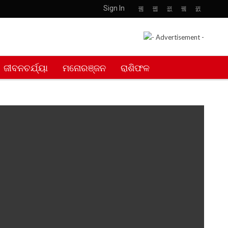
Sign In
ଜୀବନଚର୍ଯ୍ୟା
ମନୋରଞ୍ଜନ
ରାଶିଫଳ