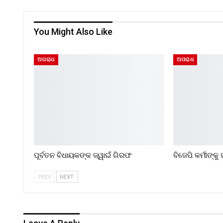
You Might Also Like
ଅପରାଧ
ଅପରାଧ
ପୂର୍ବତନ ବିଧାୟକଙ୍କ ଜ୍ୱାଇଁ ଗିରଫ
ବିଜେପି କର୍ମୀଙ୍କ
PREV
NEXT