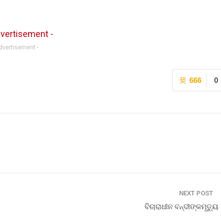
Advertisement -
666
0
NEXT POST
ବିଚାରାଧୀନ ବନ୍ଦୀଙ୍କମୃତ୍ୟୁ