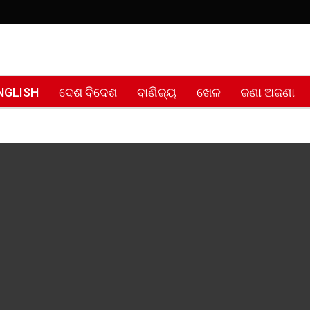
NGLISH
ଦେଶ ବିଦେଶ
ବାଣିଜ୍ୟ
ଖେଳ
ଜଣା ଅଜଣା