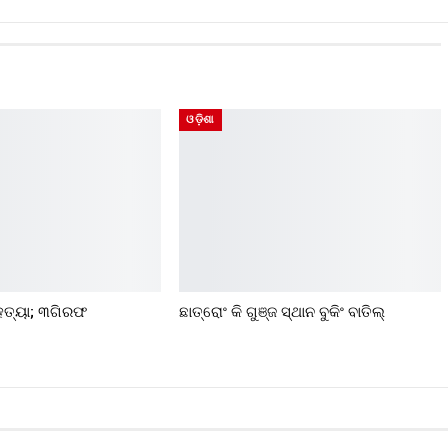
ଓଡ଼ିଶା
ୁ ହତ୍ୟା; ୩ଗିରଫ
ଛାତ୍ରୋଂ କି ଗୁଞ୍ଜ ସ୍ଥାନ ବୁକିଂ ବାତିଲ୍