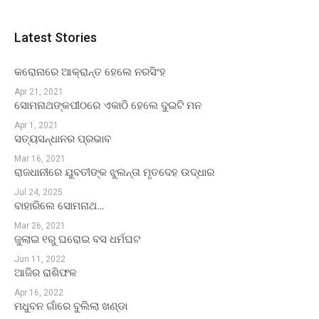
Latest Stories
କରୋନାରେ ଆକ୍ରାନ୍ତ ହେଲେ ନରସିଂହ
Apr 21, 2021
ସୋମନାଥଙ୍କପୀଠରେ ଏକାଠି ହେଲେ ଦୁଇଟି ମନ
Apr 1, 2021
ସତ୍ୟସନ୍ଧାନର ପ୍ରଭାବ
Mar 16, 2021
ରାଜଧାନୀରେ ଯୁବତୀଙ୍କ ଝୁଲନ୍ତା ମୃତଦେହ ଉଦ୍ଧାର
Jul 24, 2025
ବାହାରିଲେ ସୋମନାଥ…
Mar 26, 2021
ଜୁଲାଇ ୧ରୁ ଘରୋଇ ବସ ଧର୍ମଘଟ
Jun 11, 2022
ଆଜିର ରାଶିଫଳ
Apr 16, 2022
ମଧୁବନ ଗାଁରେ ବୁଲିଲା ଖଣ୍ଡା