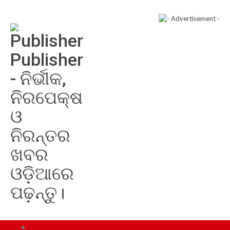
Publisher
- ନିର୍ଭୀକ,
ନିରପେକ୍ଷ
ଓ
ନିରନ୍ତର
ଖବର
ଓଡ଼ିଆରେ
ପଢ଼ନ୍ତୁ।