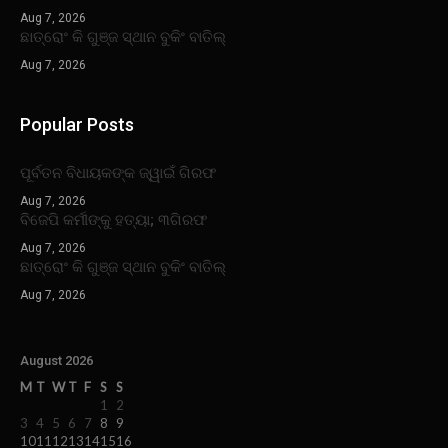
Aug 7, 2026
ଛାତ୍ରୋଂ କି ଗୁଞ୍ଜ ସ୍ଥାନ ବୁକିଂ ବାତିଲ୍
Aug 7, 2026
Popular Posts
ପୂର୍ବତନ ବିଧାୟକଙ୍କ ଜ୍ୱାଇଁ ଗିରଫ
Aug 7, 2026
ବିଜେପି କର୍ମୀଙ୍କୁ ହତ୍ୟା; ୩ଗିରଫ
Aug 7, 2026
ଛାତ୍ରୋଂ କି ଗୁଞ୍ଜ ସ୍ଥାନ ବୁକିଂ ବାତିଲ୍
Aug 7, 2026
August 2026
M
T
W
T
F
S
S
1
2
3
4
5
6
7
8
9
10
11
12
13
14
15
16