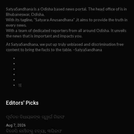
SatyaSandhana is a Odisha based news portal. The head office of is in
Bhubaneswar, Odisha.
With its tagline, “Satyara Anusandhana” ,it aims to provide the truth in
every news.
With a team of dedicated reporters from all around Odisha. It unveils
the news that is important and impacts you.
At SatyaSandhana, we put up truly unbiased and discrimination free
content to bring the facts to the table. –SatyaSandhana
Editors' Picks
ପୂର୍ବତନ ବିଧାୟକଙ୍କ ଜ୍ୱାଇଁ ଗିରଫ
Aug 7, 2026
ବିଜେପି କର୍ମୀଙ୍କୁ ହତ୍ୟା; ୩ଗିରଫ