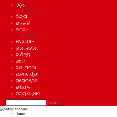
ଓଡ଼ିଶା
ମହାନଗର
ଜିଲ୍ଲା
ରାଜନୀତି
ଅପରାଧ
ଘୋଟାଲା
ENGLISH
ଦେଶ ବିଦେଶ
ବାଣିଜ୍ୟ
ଖେଳ
ଜଣା ଅଜଣା
ଜୀବନଚର୍ଯ୍ୟା
ମନୋରଞ୍ଜନ
ରାଶିଫଳ
ସତ୍ୟ ସନ୍ଧାନ
Home