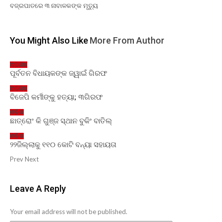
ବଜ୍ରପାତରେ ୩ ନାବାଳକଙ୍କ ମୃତ୍ୟୁ
You Might Also Like
More From Author
ଅପରାଧ
ପୂର୍ବତନ ବିଧାୟକଙ୍କ ଜ୍ୱାଇଁ ଗିରଫ
ଅପରାଧ
ବିଜେପି କର୍ମୀଙ୍କୁ ହତ୍ୟା; ୩ଗିରଫ
ଓଡ଼ିଶା
ଛାତ୍ରୋଂ କି ଗୁଞ୍ଜ ସ୍ଥାନ ବୁକିଂ ବାତିଲ୍
ଓଡ଼ିଶା
୨୨ଜିଲ୍ଲାକୁ ୧୧୦ କୋଟି ବନ୍ୟା ସହାୟତା
Prev
Next
Leave A Reply
Your email address will not be published.