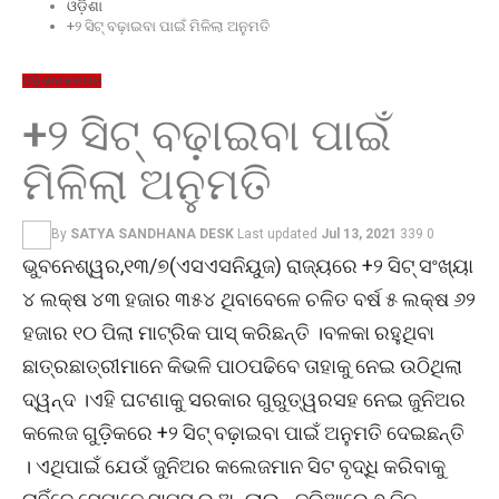
ଓଡ଼ିଶା
+୨ ସିଟ୍ ବଢ଼ାଇବା ପାଇଁ ମିଳିଲା ଅନୁମତି
ଓଡ଼ିଶା
ମହାନଗର
+୨ ସିଟ୍ ବଢ଼ାଇବା ପାଇଁ
ମିଳିଲା ଅନୁମତି
By
SATYA SANDHANA DESK
Last updated
Jul 13, 2021
339
0
ଭୁବନେଶ୍ୱର,୧୩/୭(ଏସଏସନିୟୁଜ) ରାଜ୍ୟରେ +୨ ସିଟ୍ ସଂଖ୍ୟା
୪ ଲକ୍ଷ ୪୩ ହଜାର ୩୫୪ ଥିବାବେଳେ ଚଳିତ ବର୍ଷ ୫ ଲକ୍ଷ ୬୨
ହଜାର ୧୦ ପିଲା ମାଟ୍ରିକ ପାସ୍ କରିଛନ୍ତି ।ବଳକା ରହୁଥିବା
ଛାତ୍ରଛାତ୍ରୀମାନେ କିଭଳି ପାଠପଢିବେ ତାହାକୁ ନେଇ ଉଠିଥିଲା
ଦ୍ୱନ୍ଦ ।ଏହି ଘଟଣାକୁ ସରକାର ଗୁରୁତ୍ୱରସହ ନେଇ ଜୁନିଅର
କଲେଜ ଗୁଡ଼ିକରେ +୨ ସିଟ୍ ବଢ଼ାଇବା ପାଇଁ ଅନୁମତି ଦେଇଛନ୍ତି
। ଏଥିପାଇଁ ଯେଉଁ ଜୁନିଅର କଲେଜମାନ ସିଟ ବୃଦ୍ଧି କରିବାକୁ