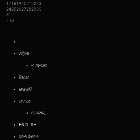
17
18
19
20
21
22
23
24
25
26
27
28
29
30
31
« Jul
ଓଡ଼ିଶା
ମହାନଗର
ଜିଲ୍ଲା
ରାଜନୀତି
ଅପରାଧ
ଘୋଟାଲା
ENGLISH
ଦେଶ ବିଦେଶ