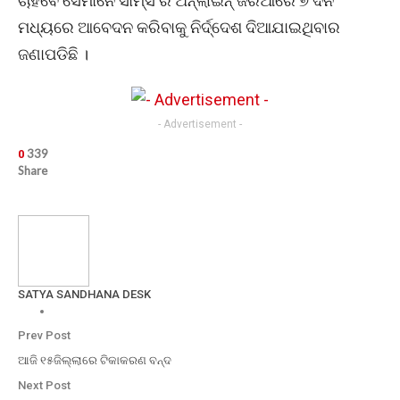
ଚାହିଁବେ ସେମାନେ ସାମ୍‌ସ ର ଅନ୍‌ଲାଇନ୍ ଜରିଆରେ ୭ ଦିନ
ମଧ୍ୟରେ ଆବେଦନ କରିବାକୁ ନିର୍ଦ୍ଦେଶ ଦିଆଯାଇଥିବାର
ଜଣାପଡିଛି ।
- Advertisement -
339
0
Share
SATYA SANDHANA DESK
Prev Post
ଆଜି ୧୫ଜିଲ୍ଲାରେ ଟିକାକରଣ ବନ୍ଦ
Next Post