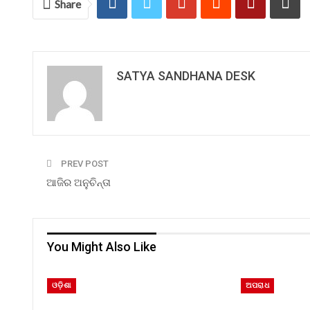
Share
SATYA SANDHANA DESK
PREV POST
ଆଜିର ଅନୁଚିନ୍ତା
You Might Also Like
ଓଡ଼ିଶା
ଅପରାଧ