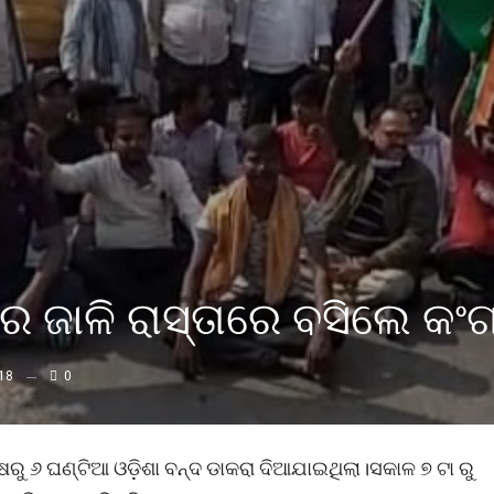
 ଜାଳି ରାସ୍ତାରେ ବସିଲେ କଂଗ୍
18
0
 ୬ ଘଣ୍ଟିଆ ଓଡ଼ିଶା ବନ୍ଦ ଡାକରା ଦିଆଯାଇଥିଲା।ସକାଳ ୭ ଟା ରୁ