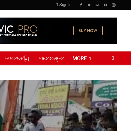
Sign In
ଜୀବନଚର୍ଯ୍ୟା
ମନୋରଞ୍ଜନ
MORE