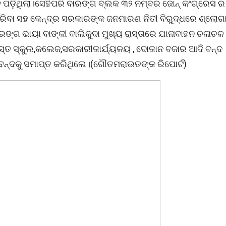
ାବ ପଡ଼ିଥିଲା।ସେହିପରି ବାରଙ୍ଗ ବ୍ଲକ ୩୨ ନମ୍ବର ଜୋନ୍ କଂଗ୍ରେସ ର
 କରିବା ସହ କେନ୍ଦ୍ର ସରକାରଙ୍କ ଜନମାରଣ ନିତୀ ବିରୁଦ୍ଧରେ ‌ଶ୍ଲୋଗ
 ଭାୟା ବାଙ୍କୀ ବାଲିକୁଦା ମୁଖ୍ୟ ରାସ୍ତାରେ ଯାନାବାହନ ଚଳାଚଳ
୍ତ ସ୍କୁଲ,କଲେଜ,ସରକାରୀକାର୍ଯ୍ୟଳୟ , ଦୋକାନ ବଜାର ଆଦି ବନ୍ଦ
ିଶା ବନ୍ଦକୁ ସମାପ୍ତ କରିଥିଲେ।(ଗୌତମରାଉତଙ୍କ ରିପୋର୍ଟ)