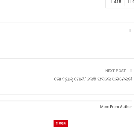
418
NEXT POST
ଗୋ ବ୍ୟାକ୍ ମୋଦୀ’ ଲେଖି ଫସିଲେ ଅଭିନେତ୍ରୀ
More From Author
ଅପରାଧ