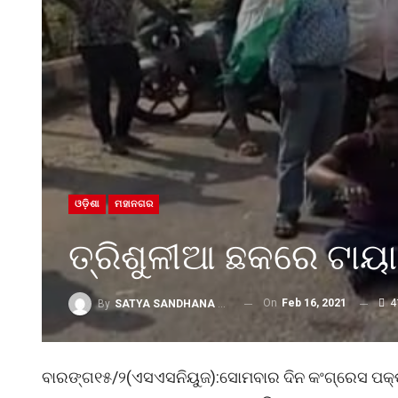
ଓଡ଼ିଶା
ମହାନଗର
ତ୍ରିଶୁଳୀଆ ଛକରେ ଟାୟାର
On
Feb 16, 2021
4
By
SATYA SANDHANA DESK
ବାରଙ୍ଗ୧୫/୨(ଏସଏସନିୟୁଜ):ସୋମବାର ଦିନ କଂଗ୍ରେସ ପକ୍ଷରୁ