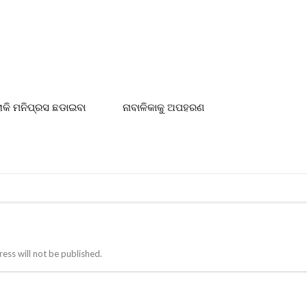
ରୋକି ମନିପ୍ରସ ଛଡାଇବା
ନାବାଳିକାକୁ ଅପହରଣ
ess will not be published.