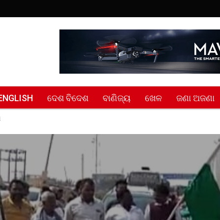
ENGLISH
ଦେଶ ବିଦେଶ
ବାଣିଜ୍ୟ
ଖେଳ
ଜଣା ଅଜଣା
ୀ