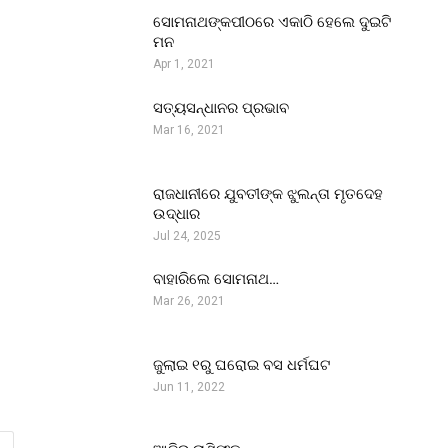
ସୋମନାଥଙ୍କପୀଠରେ ଏକାଠି ହେଲେ ଦୁଇଟି
ମନ
Apr 1, 2021
ସତ୍ୟସନ୍ଧାନର ପ୍ରଭାବ
Mar 16, 2021
ରାଜଧାନୀରେ ଯୁବତୀଙ୍କ ଝୁଲନ୍ତା ମୃତଦେହ
ଉଦ୍ଧାର
Jul 24, 2025
ବାହାରିଲେ ସୋମନାଥ…
Mar 26, 2021
ଜୁଲାଇ ୧ରୁ ଘରୋଇ ବସ ଧର୍ମଘଟ
Jun 11, 2022