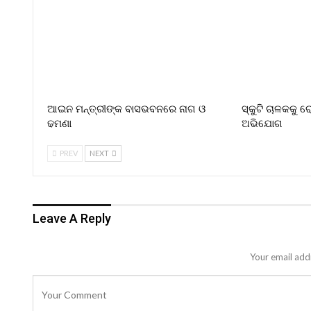
ଆଇନ ମନ୍ତ୍ରୀଙ୍କ ବାସଭବନରେ ନାଗ ଓ
ସ୍କୁଟି ଚାଳକକୁ 
ଢମଣା
ଅଭିଯୋଗ
PREV
NEXT
Leave A Reply
Your email addr