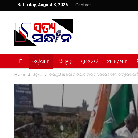
Saturday, August 8, 2026
Contact
ଓଡ଼ିଶା
ଜିଲ୍ଲା
ରାଜନୀତି
ଅପରାଧ
Home
ଓଡ଼ିଶା
ତ୍ରିଶୁଳୀଆ ଛକରେ ଟାୟାର ଜାଳି ରାସ୍ତାରେ ବସିଲେ କଂଗ୍ରେସ କର୍ମ