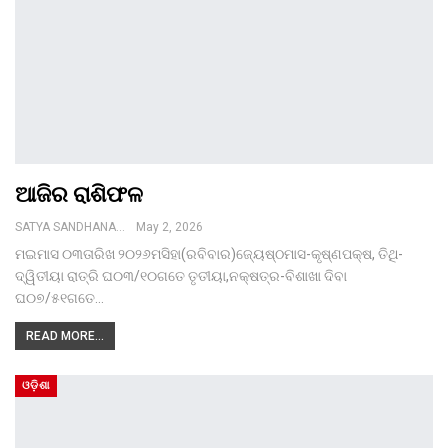
ଆଜିର ରାଶିଫଳ
SATYA SANDHANA DESK
May 2, 2026
ମଇମାସ ୦୩ତାରିଖ ୨୦୨୬ମସିହା(ରବିବାର)ଜ୍ୟେଷ୍ଠମାସ-କୃଷ୍ଣପକ୍ଷ, ତିଥି-
ଦ୍ୱିତୀୟା ରାତ୍ରି ଘ୦୩/୧୦ଗତେ ତୃତୀୟା,ନକ୍ଷତ୍ର-ବିଶାଖା ଦିବା
ଘ୦୭/୫୧ଗତେ…
READ MORE...
ଓଡ଼ିଶା