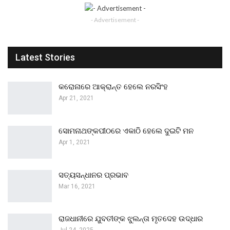
- Advertisement -
Latest Stories
କରୋନାରେ ଆକ୍ରାନ୍ତ ହେଲେ ନରସିଂହ
Apr 21, 2021
ସୋମନାଥଙ୍କପୀଠରେ ଏକାଠି ହେଲେ ଦୁଇଟି ମନ
Apr 1, 2021
ସତ୍ୟସନ୍ଧାନର ପ୍ରଭାବ
Mar 16, 2021
ରାଜଧାନୀରେ ଯୁବତୀଙ୍କ ଝୁଲନ୍ତା ମୃତଦେହ ଉଦ୍ଧାର