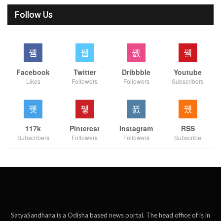
Follow Us
Facebook
Twitter
Dribbble
Youtube
Likes
Followers
Followers
Subscribers
117k
Pinterest
Instagram
RSS
Subscribers
Followers
Followers
Subscribe
SatyaSandhana is a Odisha based news portal. The head office of is in