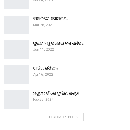
Jul 24, 2025
ବାହାରିଲେ ସୋମନାଥ…
Mar 26, 2021
ଜୁଲାଇ ୧ରୁ ଘରୋଇ ବସ ଧର୍ମଘଟ
Jun 11, 2022
ଆଜିର ରାଶିଫଳ
Apr 16, 2022
ମଧୁବନ ଗାଁରେ ବୁଲିଲା ଖଣ୍ଡା
Feb 25, 2024
LOAD MORE POSTS