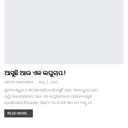
ଆସୁଛି ଆଉ ଏକ ଲଘୁଚାପ !
SATYA SANDHANA DESK
May 2, 2026
ଭୁବନେଶ୍ୱର,୨।୫(ଏସଏସନିଉଜ)ଆସୁଛି ଆଉ ଏକଲଘୁଚାପ।ମେ
ଦ୍ୱିତୀୟସପ୍ତାହରେ ଆଉ ଏକ ଲଘୁଚାପନେଇ ଆକଳନକରୁଛି
ଗ୍ଲୋବାଲଫୋରକାଷ୍ଟ ସିଷ୍ଟମ ବା ଜିଏଫଏସ। ମେ ୧୧ରୁ ୧୫…
READ MORE...