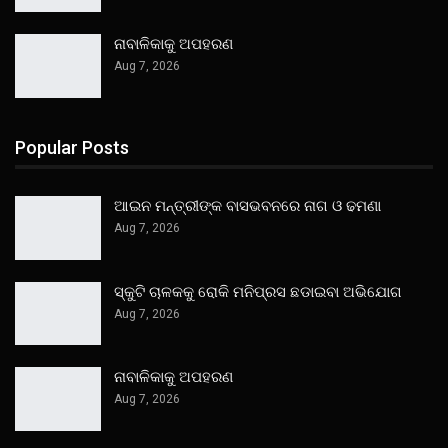
ନାବାଳିକାକୁ ଅପହରଣ
Aug 7, 2026
Popular Posts
ଆଇନ ମନ୍ତ୍ରୀଙ୍କ ବାସଭବନରେ ନାଗ ଓ ଢମଣା
Aug 7, 2026
ସ୍କୁଟି ଚାଳକକୁ ରୋକି ମନିପ୍ରସ ଛଡାଇବା ଅଭିଯୋଗ
Aug 7, 2026
ନାବାଳିକାକୁ ଅପହରଣ
Aug 7, 2026