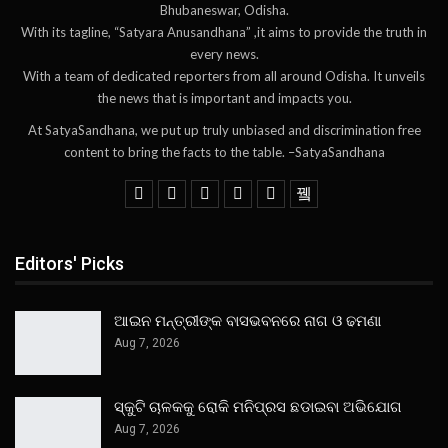
Bhubaneswar, Odisha.
With its tagline, “Satyara Anusandhana” ,it aims to provide the truth in
every news.
With a team of dedicated reporters from all around Odisha. It unveils
the news that is important and impacts you.
At SatyaSandhana, we put up truly unbiased and discrimination free
content to bring the facts to the table. –SatyaSandhana
Editors' Picks
ଆଇନ ମନ୍ତ୍ରୀଙ୍କ ବାସଭବନରେ ନାଗ ଓ ଢମଣା
Aug 7, 2026
ସ୍କୁଟି ଚାଳକକୁ ରୋକି ମନିପ୍ରସ ଛଡାଇବା ଅଭିଯୋଗ
Aug 7, 2026