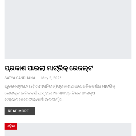
ପ୍ରକାଶ ପାଇଲା ମାଟ୍ରିକ୍‌ ରେଜଲ୍ଟ
SATYA SANDHANA DESK
May 2, 2026
ଭୁବନେଶ୍ଵର,୨।୫(ଏସଏସନିଉଜ)ପ୍ରକାଶପାଇଲା ଚଳିତବର୍ଷର ମାଟ୍ରିକ୍‌
ରେଜଲ୍ଟ।ଚଳିତବର୍ଷ ପାସ୍ ହାର ୯୫.୩୩ପ୍ରତିଶତ।୫ଲକ୍ଷ
୧୯ହଜାର୨୫୧ପରୀକ୍ଷାର୍ଥୀ ଉତ୍ତୀର୍ଣ୍ଣ…
READ MORE...
ଓଡ଼ିଶା