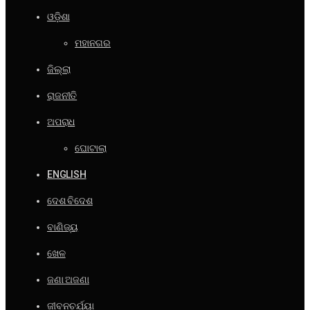
ଓଡ଼ିଶା
ମହାନଗର
ଜିଲ୍ଲା
ରାଜନୀତି
ଅପରାଧ
ଘୋଟାଲା
ENGLISH
ଦେଶ ବିଦେଶ
ବାଣିଜ୍ୟ
ଖେଳ
ଜଣା ଅଜଣା
ଜୀବନଚର୍ଯ୍ୟା