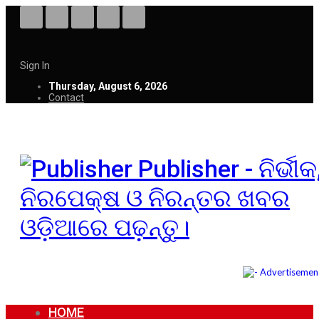
Sign In
Thursday, August 6, 2026
Contact
Publisher - ନିର୍ଭୀକ
ନିରପେକ୍ଷ ଓ ନିରନ୍ତର ଖବର
ଓଡ଼ିଆରେ ପଢ଼ନ୍ତୁ।
HOME