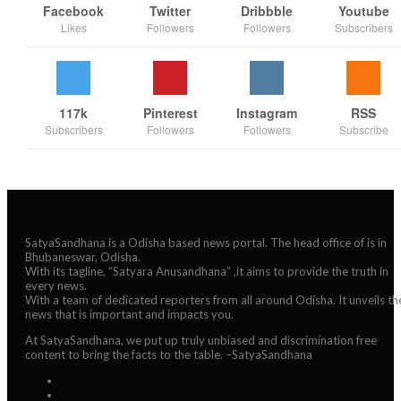
Facebook
Twitter
Dribbble
Youtube
Likes
Followers
Followers
Subscribers
117k
Pinterest
Instagram
RSS
Subscribers
Followers
Followers
Subscribe
SatyaSandhana is a Odisha based news portal. The head office of is in
Bhubaneswar, Odisha.
With its tagline, “Satyara Anusandhana” ,it aims to provide the truth in
every news.
With a team of dedicated reporters from all around Odisha. It unveils th
news that is important and impacts you.
At SatyaSandhana, we put up truly unbiased and discrimination free
content to bring the facts to the table. –SatyaSandhana