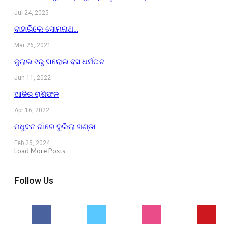
Jul 24, 2025
ବାହାରିଲେ ସୋମନାଥ…
Mar 26, 2021
ଜୁଲାଇ ୧ରୁ ଘରୋଇ ବସ ଧର୍ମଘଟ
Jun 11, 2022
ଆଜିର ରାଶିଫଳ
Apr 16, 2022
ମଧୁବନ ଗାଁରେ ବୁଲିଲା ଖଣ୍ଡା
Feb 25, 2024
Load More Posts
Follow Us