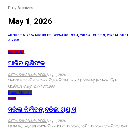
Daily Archives
May 1, 2026
AUGUST 6, 2026
AUGUST 5, 2026
AUGUST 4, 2026
AUGUST 3, 2026
AUGUS
2, 2026
ଜୀବନଚର୍ଯ୍ୟା
ଆଜିର ରାଶିଫଳ
SATYA SANDHANA DESK
May 1, 2026
ମଇମାସ ୦୨ତାରିଖ ୨୦୨୬ମସିହା(ଶନିବାର)ଜ୍ୟେଷ୍ଠମାସ-କୃଷ୍ଣପକ୍ଷ, ତିଥି-
ପ୍ରତିପଦ ରାତ୍ରି ଘ୧୨/୪୯ଗତେ…
Read More...
ଓଡ଼ିଶା
ସରିଲା ନିର୍ବାଚନ,ବଢିଲା ଗ୍ୟାସ୍
SATYA SANDHANA DESK
May 1, 2026
ଭୁବନେଶ୍ୱର,୧।୫(ଏସଏସନିଉଜ)ମାସଆରମ୍ଭରୁ ପୁଣି ଆରମ୍ଭ ହୋଇଛି ମହଙ୍ଗା