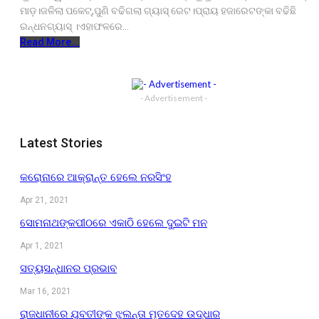
ମାଡ଼।ଜଳିଲା ପକେଟ୍,ପୁଣି ବଢିଗଲା ଗ୍ୟାସ୍ ରେଟ।ପ୍ରାୟ ହଜାରେଟଙ୍କା ବଢିଛି
ରନ୍ଧନଗ୍ୟାସ୍ ।ଏହାଫଳରେ…
Read More...
- Advertisement -
Latest Stories
କରୋନାରେ ଆକ୍ରାନ୍ତ ହେଲେ ନରସିଂହ
Apr 21, 2021
ସୋମନାଥଙ୍କପୀଠରେ ଏକାଠି ହେଲେ ଦୁଇଟି ମନ
Apr 1, 2021
ସତ୍ୟସନ୍ଧାନର ପ୍ରଭାବ
Mar 16, 2021
ରାଜଧାନୀରେ ଯୁବତୀଙ୍କ ଝୁଲନ୍ତା ମୃତଦେହ ଉଦ୍ଧାର