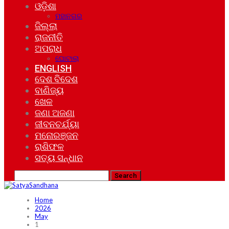
ଓଡ଼ିଶା
ମହାନଗର
ଜିଲ୍ଲା
ରାଜନୀତି
ଅପରାଧ
ଘୋଟାଲା
ENGLISH
ଦେଶ ବିଦେଶ
ବାଣିଜ୍ୟ
ଖେଳ
ଜଣା ଅଜଣା
ଜୀବନଚର୍ଯ୍ୟା
ମନୋରଞ୍ଜନ
ରାଶିଫଳ
ସତ୍ୟ ସନ୍ଧାନ
Home
2026
May
1