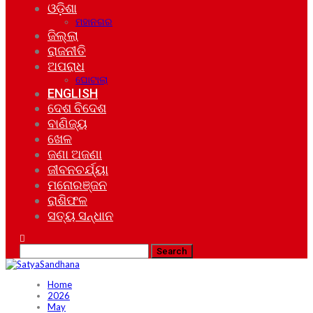
ଓଡ଼ିଶା
ମହାନଗର
ଜିଲ୍ଲା
ରାଜନୀତି
ଅପରାଧ
ଘୋଟାଲା
ENGLISH
ଦେଶ ବିଦେଶ
ବାଣିଜ୍ୟ
ଖେଳ
ଜଣା ଅଜଣା
ଜୀବନଚର୍ଯ୍ୟା
ମନୋରଞ୍ଜନ
ରାଶିଫଳ
ସତ୍ୟ ସନ୍ଧାନ
Home
2026
May