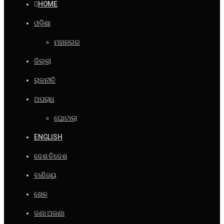
HOME
ଓଡ଼ିଶା
ମହାନଗର
ଜିଲ୍ଲା
ରାଜନୀତି
ଅପରାଧ
ଘୋଟାଲା
ENGLISH
ଦେଶ ବିଦେଶ
ବାଣିଜ୍ୟ
ଖେଳ
ଜଣା ଅଜଣା