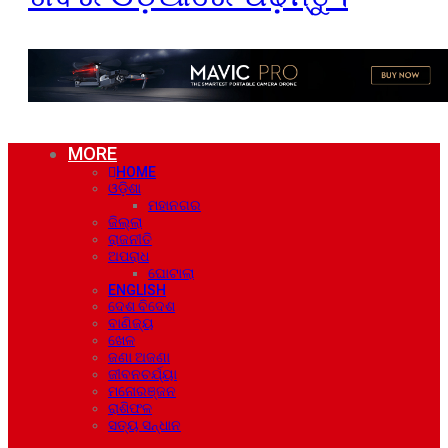
MORE
HOME
ଓଡ଼ିଶା
ମହାନଗର
ଜିଲ୍ଲା
ରାଜନୀତି
ଅପରାଧ
ଘୋଟାଲା
ENGLISH
ଦେଶ ବିଦେଶ
ବାଣିଜ୍ୟ
ଖେଳ
ଜଣା ଅଜଣା
ଜୀବନଚର୍ଯ୍ୟା
ମନୋରଞ୍ଜନ
ରାଶିଫଳ
ସତ୍ୟ ସନ୍ଧାନ