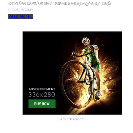
ଦଶମୀ ଦିବା ଘ୦୩/୦୧ ଗତେ ଏକାଦଶୀ,ନକ୍ଷତ୍ର-ପୂର୍ବଭାଦ୍ର ରାତ୍ରି
ଘ୦୨/୦୩ଗତେ…
Read More...
- Advertisement -