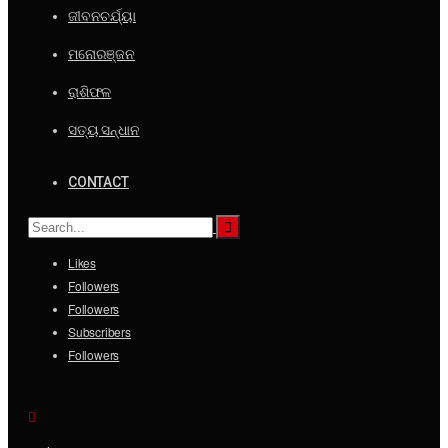
ଜୀବନଚର୍ଯ୍ୟା
ମନୋରଞ୍ଜନ
ରାଶିଫଳ
ସତ୍ୟ ସନ୍ଧାନ
CONTACT
Likes
Followers
Followers
Subscribers
Followers