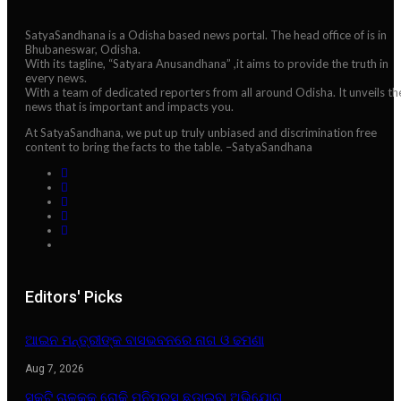
SatyaSandhana is a Odisha based news portal. The head office of is in
Bhubaneswar, Odisha.
With its tagline, “Satyara Anusandhana” ,it aims to provide the truth in
every news.
With a team of dedicated reporters from all around Odisha. It unveils th
news that is important and impacts you.
At SatyaSandhana, we put up truly unbiased and discrimination free
content to bring the facts to the table. –SatyaSandhana
Editors' Picks
ଆଇନ ମନ୍ତ୍ରୀଙ୍କ ବାସଭବନରେ ନାଗ ଓ ଢମଣା
Aug 7, 2026
ସ୍କୁଟି ଚାଳକକୁ ରୋକି ମନିପ୍ରସ ଛଡାଇବା ଅଭିଯୋଗ