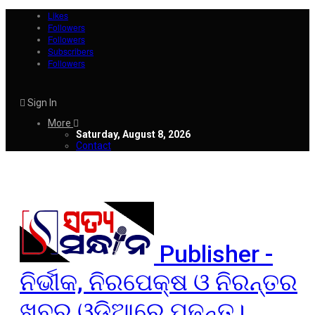
Likes
Followers
Followers
Subscribers
Followers
Sign In
More
Saturday, August 8, 2026
Contact
Publisher -
ନିର୍ଭୀକ, ନିରପେକ୍ଷ ଓ ନିରନ୍ତର
ଖବର ଓଡ଼ିଆରେ ପଢ଼ନ୍ତୁ।