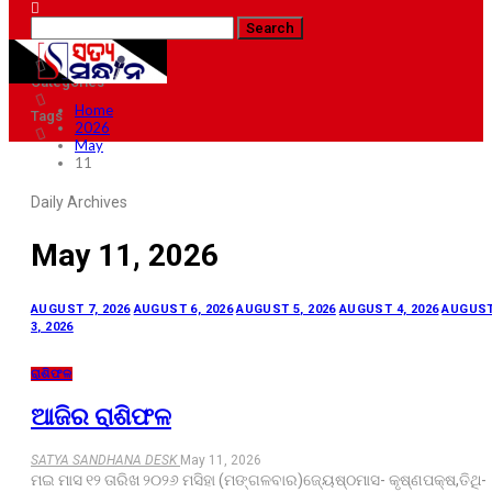
Posts
Categories
Home
Tags
2026
May
11
Daily Archives
May 11, 2026
AUGUST 7, 2026
AUGUST 6, 2026
AUGUST 5, 2026
AUGUST 4, 2026
AUGUS
3, 2026
ରାଶିଫଳ
ଆଜିର ରାଶିଫଳ
SATYA SANDHANA DESK
May 11, 2026
ମଇ ମାସ ୧୨ ତାରିଖ ୨୦୨୬ ମସିହା (ମଙ୍ଗଳବାର)ଜ୍ୟେଷ୍ଠମାସ- କୃଷ୍ଣପକ୍ଷ,ତିଥି-