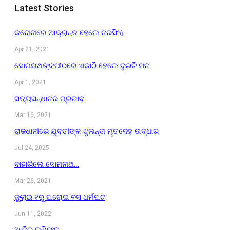
Latest Stories
କରୋନାରେ ଆକ୍ରାନ୍ତ ହେଲେ ନରସିଂହ
Apr 21, 2021
ସୋମନାଥଙ୍କପୀଠରେ ଏକାଠି ହେଲେ ଦୁଇଟି ମନ
Apr 1, 2021
ସତ୍ୟସନ୍ଧାନର ପ୍ରଭାବ
Mar 16, 2021
ରାଜଧାନୀରେ ଯୁବତୀଙ୍କ ଝୁଲନ୍ତା ମୃତଦେହ ଉଦ୍ଧାର
Jul 24, 2025
ବାହାରିଲେ ସୋମନାଥ…
Mar 26, 2021
ଜୁଲାଇ ୧ରୁ ଘରୋଇ ବସ ଧର୍ମଘଟ
Jun 11, 2022
ଆଜିର ରାଶିଫଳ