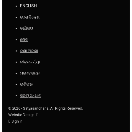
ENGLISH
ଦେଶ ବିଦେଶ
ବାଣିଜ୍ୟ
ଖେଳ
ଜଣା ଅଜଣା
ଜୀବନଚର୍ଯ୍ୟା
ମନୋରଞ୍ଜନ
ରାଶିଫଳ
ସତ୍ୟ ସନ୍ଧାନ
© 2026 - Satyasandhana. All Rights Reserved.
Website Design:
Sign in