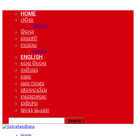
HOME
ଓଡ଼ିଶା
ମହାନଗର
ଜିଲ୍ଲା
ରାଜନୀତି
ଅପରାଧ
ଘୋଟାଲା
ENGLISH
ଦେଶ ବିଦେଶ
ବାଣିଜ୍ୟ
ଖେଳ
ଜଣା ଅଜଣା
ଜୀବନଚର୍ଯ୍ୟା
ମନୋରଞ୍ଜନ
ରାଶିଫଳ
ସତ୍ୟ ସନ୍ଧାନ
Home