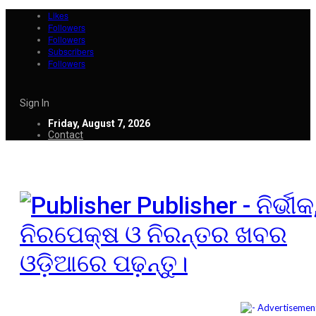
Likes
Followers
Followers
Subscribers
Followers
Sign In
Friday, August 7, 2026
Contact
Publisher - ନିର୍ଭୀକ
ନିରପେକ୍ଷ ଓ ନିରନ୍ତର ଖବର
ଓଡ଼ିଆରେ ପଢ଼ନ୍ତୁ।